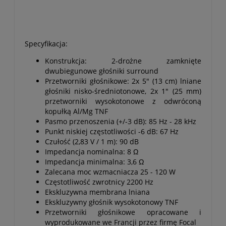
Specyfikacja:
Konstrukcja: 2-drożne zamknięte
dwubiegunowe głośniki surround
Przetworniki głośnikowe: 2x 5" (13 cm) lniane
głośniki nisko-średniotonowe, 2x 1" (25 mm)
przetworniki wysokotonowe z odwróconą
kopułką Al/Mg TNF
Pasmo przenoszenia (+/-3 dB): 85 Hz - 28 kHz
Punkt niskiej częstotliwości -6 dB: 67 Hz
Czułość (2,83 V / 1 m): 90 dB
Impedancja nominalna: 8 Ω
Impedancja minimalna: 3,6 Ω
Zalecana moc wzmacniacza 25 - 120 W
Częstotliwość zwrotnicy 2200 Hz
Ekskluzywna membrana lniana
Ekskluzywny głośnik wysokotonowy TNF
Przetworniki głośnikowe opracowane i
wyprodukowane we Francji przez firmę Focal