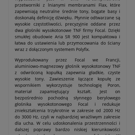
przetworniki z lnianymi membranami Flax, które
zapewniają neutralne średnie tony, bogate basy i
doskonałą definicję dźwięku. Płynnie odtwarzane są
wysokie częstotliwości, precyzyjnie oddane przez
dwa głośniki wysokotonowe TNF firmy Focal. Dzięki
smukłej obudowie Aria SR 900 jest kompaktowa i
łatwa do ustawienia lub przymocowania do ściany
wraz z dołączonym systemem Polyfix.
Wyprodukowany przez Focal we Francji,
aluminiowo-magnezowy głośnik wysokotonowy TNF
z odwróconą kopułką zapewnia gładkie, czyste
wysokie tony. Zawieszenie łączące kopułę ze
wspornikiem wykorzystuje technologię Poron,
materiał zapamiętujący kształt. Jest on
bezpośrednio pochodną słynnego berylowego
głośnika wysokotonowego Focal i redukuje
zniekształcenia trzykrotnie w zakresie od 2000 Hz
do 3000 Hz, czyli w najbardziej wrażliwym zakresie
dla ucha. W celu udoskonalenia przestrzenności i
dalszej poprawy bardzo niskiej kierunkowości