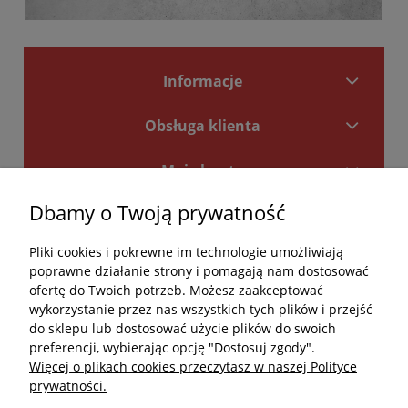
Informacje
Obsługa klienta
Moje konto
Dbamy o Twoją prywatność
Płatności i dostawa
Pliki cookies i pokrewne im technologie umożliwiają
Kontakt
poprawne działanie strony i pomagają nam dostosować
ofertę do Twoich potrzeb. Możesz zaakceptować
Kontakt
wykorzystanie przez nas wszystkich tych plików i przejść
do sklepu lub dostosować użycie plików do swoich
undefined
preferencji, wybierając opcję "Dostosuj zgody".
Więcej o plikach cookies przeczytasz w naszej Polityce
undefined
prywatności.