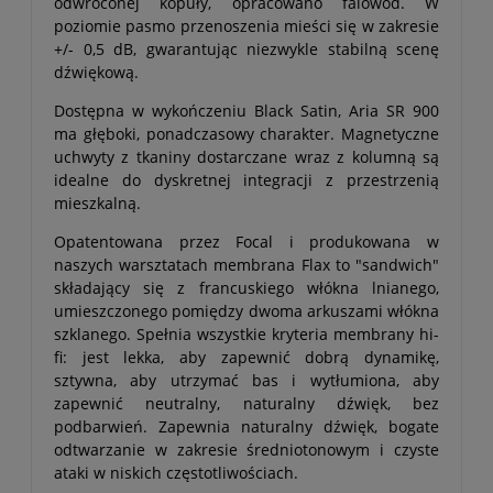
odwróconej kopuły, opracowano falowód. W
poziomie pasmo przenoszenia mieści się w zakresie
+/- 0,5 dB, gwarantując niezwykle stabilną scenę
dźwiękową.
Dostępna w wykończeniu Black Satin, Aria SR 900
ma głęboki, ponadczasowy charakter. Magnetyczne
uchwyty z tkaniny dostarczane wraz z kolumną są
idealne do dyskretnej integracji z przestrzenią
mieszkalną.
Opatentowana przez Focal i produkowana w
naszych warsztatach membrana Flax to "sandwich"
składający się z francuskiego włókna lnianego,
umieszczonego pomiędzy dwoma arkuszami włókna
szklanego. Spełnia wszystkie kryteria membrany hi-
fi: jest lekka, aby zapewnić dobrą dynamikę,
sztywna, aby utrzymać bas i wytłumiona, aby
zapewnić neutralny, naturalny dźwięk, bez
podbarwień. Zapewnia naturalny dźwięk, bogate
odtwarzanie w zakresie średniotonowym i czyste
ataki w niskich częstotliwościach.