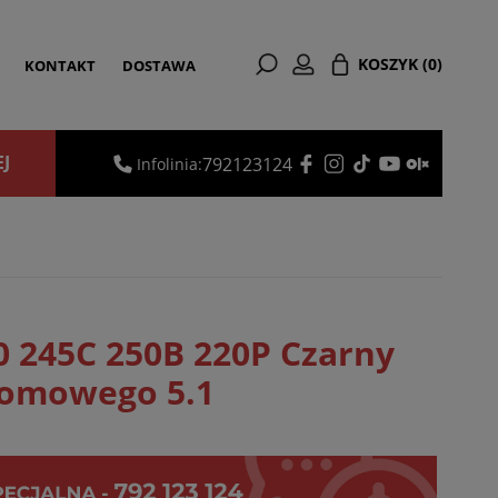
KOSZYK
(0)
KONTAKT
DOSTAWA
EJ
792123124
Infolinia:
1
80 245C 250B 220P Czarny
domowego 5.1