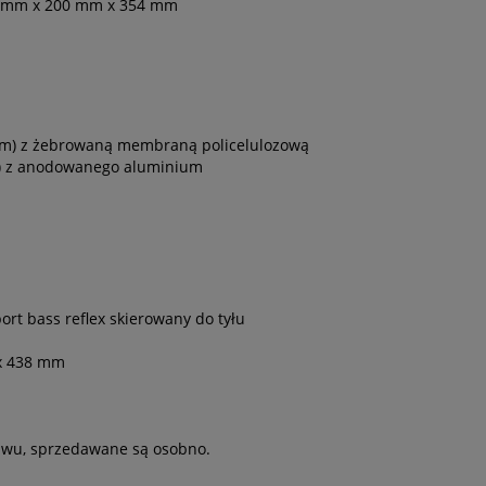
036 mm x 200 mm x 354 mm
0 mm) z żebrowaną membraną policelulozową
mm) z anodowanego aluminium
rt bass reflex skierowany do tyłu
 x 438 mm
awu, sprzedawane są osobno.