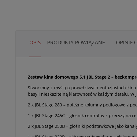
OPIS
PRODUKTY POWIĄZANE
OPINIE 
Zestaw kina domowego 5.1 JBL Stage 2 – bezkompr
Stworzony z myślą o prawdziwych entuzjastach kina 
basy i nieskazitelną klarowność w każdym detalu. W 
2 x JBL Stage 280 – potężne kolumny podłogowe z p
1 x JBL Stage 245C – głośnik centralny z precyzyjną r
2 x JBL Stage 250B – głośniki podstawkowe jako kanał
1 x JBL Stage 220P – aktywny subwoofer o zwiększonej