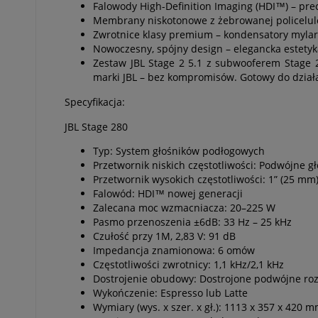
Falowody High-Definition Imaging (HDI™) – prec
Membrany niskotonowe z żebrowanej policeluloz
Zwrotnice klasy premium – kondensatory mylar
Nowoczesny, spójny design – elegancka estety
Zestaw JBL Stage 2 5.1 z subwooferem Stage 
marki JBL – bez kompromisów. Gotowy do dział
Specyfikacja:
JBL Stage 280
Typ: System głośników podłogowych
Przetwornik niskich częstotliwości: Podwójne
Przetwornik wysokich częstotliwości: 1” (25 
Falowód: HDI™ nowej generacji
Zalecana moc wzmacniacza: 20–225 W
Pasmo przenoszenia ±6dB: 33 Hz – 25 kHz
Czułość przy 1M, 2,83 V: 91 dB
Impedancja znamionowa: 6 omów
Częstotliwości zwrotnicy: 1,1 kHz/2,1 kHz
Dostrojenie obudowy: Dostrojone podwójne rozs
Wykończenie: Espresso lub Latte
Wymiary (wys. x szer. x gł.): 1113 x 357 x 420 