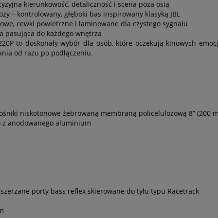
yzyjna kierunkowość, detaliczność i scena poza osią
y – kontrolowany, głęboki bas inspirowany klasyką JBL
owe, cewki powietrzne i laminowane dla czystego sygnału
ka pasująca do każdego wnętrza
220P to doskonały wybór dla osób, które oczekują kinowych emocj
ania od razu po podłączeniu.
 głośniki niskotonowe żebrowaną membraną policelulozową 8” (200 
mm) z anodowanego aluminium
zerzane porty bass reflex skierowane do tyłu typu Racetrack
mm