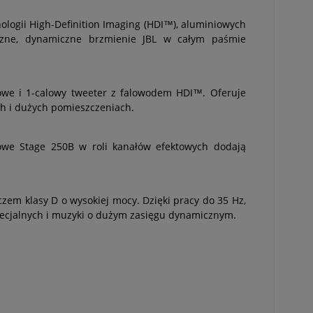
nologii High-Definition Imaging (HDI™), aluminiowych
yczne, dynamiczne brzmienie JBL w całym paśmie
nowe i 1-calowy tweeter z falowodem HDI™. Oferuje
ch i dużych pomieszczeniach.
towe Stage 250B w roli kanałów efektowych dodają
m klasy D o wysokiej mocy. Dzięki pracy do 35 Hz,
pecjalnych i muzyki o dużym zasięgu dynamicznym.