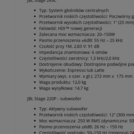
JBL Stage 245C
Typ: System głośników centralnych
Przetwornik niskich częstotliwości: Poczwórny
Przetwornik wysokich częstotliwości: 1” (25 
Falowód: HDI™ nowej generacji
Zalecana moc wzmacniacza: 20–150W
Pasmo przenoszenia ±6dB: 55 Hz – 25 kHz
Czułość przy 1M, 2,83 V: 91 dB
Impedancja znamionowa: 6 omów
Częstotliwości zwrotnicy: 1,3 kHz/2,0 kHz
Dostrojenie obudowy: Dostrojone podwójne port
Wykończenie: Espresso lub Latte
Wymiary (wys. x szer. x gł.): 272 mm x 175 mm x
Waga produktu: 12,0 kg
Waga wysyłkowa: 14,7 kg
JBL Stage 220P - subwoofer
Typ: Aktywny subwoofer
Przetwornik niskich częstotliwości: 12” (300
Moc wzmacniacza: 250 W RMS (dynamiczna: 50
Pasmo przenoszenia ±6dB: 26 Hz – 150 Hz
Częstotliwość podziału: 50–150 Hz (zmienna) 2