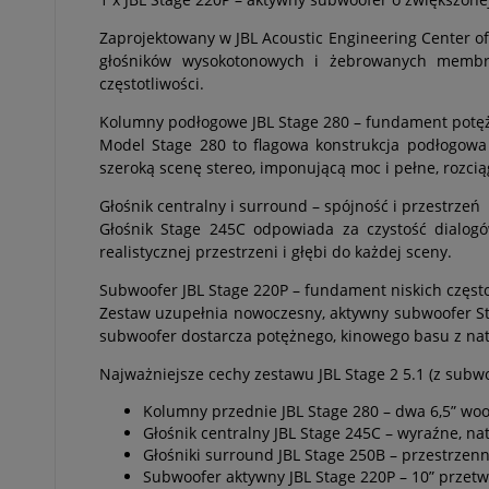
Zaprojektowany w JBL Acoustic Engineering Center of 
głośników wysokotonowych i żebrowanych membra
częstotliwości.
Kolumny podłogowe JBL Stage 280 – fundament potę
Model Stage 280 to flagowa konstrukcja podłogowa 
szeroką scenę stereo, imponującą moc i pełne, rozci
Głośnik centralny i surround – spójność i przestrzeń
Głośnik Stage 245C odpowiada za czystość dialog
realistycznej przestrzeni i głębi do każdej sceny.
Subwoofer JBL Stage 220P – fundament niskich często
Zestaw uzupełnia nowoczesny, aktywny subwoofer St
subwoofer dostarcza potężnego, kinowego basu z nat
Najważniejsze cechy zestawu JBL Stage 2 5.1 (z subw
Kolumny przednie JBL Stage 280 – dwa 6,5” woo
Głośnik centralny JBL Stage 245C – wyraźne, na
Głośniki surround JBL Stage 250B – przestrzenn
Subwoofer aktywny JBL Stage 220P – 10” przetw