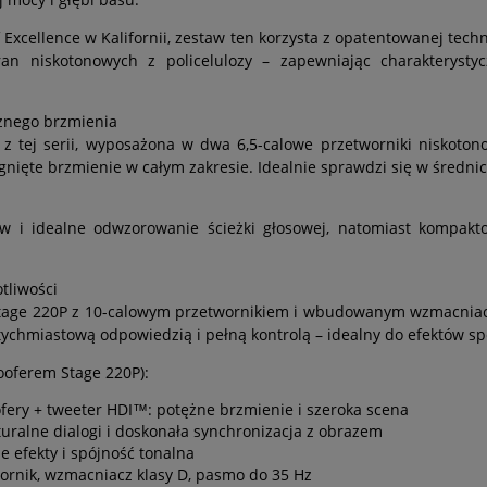
Excellence w Kalifornii, zestaw ten korzysta z opatentowanej tech
n niskotonowych z policelulozy – zapewniając charakteryst
żnego brzmienia
z tej serii, wyposażona w dwa 6,5-calowe przetworniki niskoto
ągnięte brzmienie w całym zakresie. Idealnie sprawdzi się w średni
ów i idealne odwzorowanie ścieżki głosowej, natomiast kompak
tliwości
age 220P z 10-calowym przetwornikiem i wbudowanym wzmacniacze
ychmiastową odpowiedzią i pełną kontrolą – idealny do efektów s
ooferem Stage 220P):
fery + tweeter HDI™: potężne brzmienie i szeroka scena
turalne dialogi i doskonała synchronizacja z obrazem
e efekty i spójność tonalna
ornik, wzmacniacz klasy D, pasmo do 35 Hz