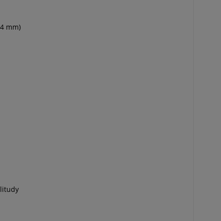
14 mm)
litudy