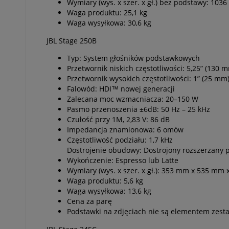
Wymiary (wys. x szer. x gł.) bez podstawy: 1
Waga produktu: 25,1 kg
Waga wysyłkowa: 30,6 kg
JBL Stage 250B
Typ: System głośników podstawkowych
Przetwornik niskich częstotliwości: 5,25” (13
Przetwornik wysokich częstotliwości: 1” (25 
Falowód: HDI™ nowej generacji
Zalecana moc wzmacniacza: 20–150 W
Pasmo przenoszenia ±6dB: 50 Hz – 25 kHz
Czułość przy 1M, 2,83 V: 86 dB
Impedancja znamionowa: 6 omów
Częstotliwość podziału: 1,7 kHz
Dostrojenie obudowy: Dostrojony rozszerzany po
Wykończenie: Espresso lub Latte
Wymiary (wys. x szer. x gł.): 353 mm x 535 mm
Waga produktu: 5,6 kg
Waga wysyłkowa: 13,6 kg
Cena za parę
Podstawki na zdjęciach nie są elementem zest