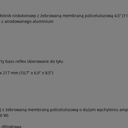
 głośnik niskotonowy z żebrowaną membraną policelulozową 4,5” (1
mm) z anodowanego aluminium
y bass reflex skierowane do tyłu
 217 mm (10,7” x 6,9” x 8,5”)
 mm) z żebrowaną membraną policelulozową o dużym wychyleniu amp
0 W)
4 dB/oktawa