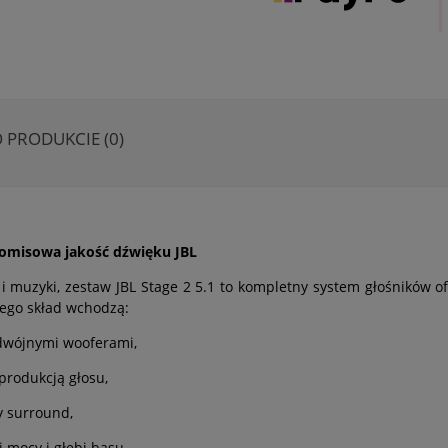
O PRODUKCIE (0)
omisowa jakość dźwięku JBL
i muzyki, zestaw JBL Stage 2 5.1 to kompletny system głośników o
jego skład wchodzą:
odwójnymi wooferami,
eprodukcją głosu,
y surround,
 mocy i głębi basu.