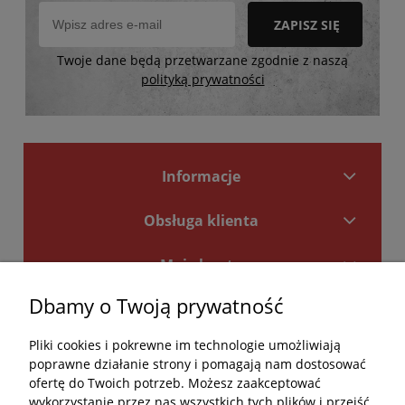
ZAPISZ SIĘ
Twoje dane będą przetwarzane zgodnie z naszą
polityką prywatności
Informacje
Obsługa klienta
Moje konto
Dbamy o Twoją prywatność
Płatności i dostawa
Pliki cookies i pokrewne im technologie umożliwiają
Kontakt
poprawne działanie strony i pomagają nam dostosować
ofertę do Twoich potrzeb. Możesz zaakceptować
Kontakt
wykorzystanie przez nas wszystkich tych plików i przejść