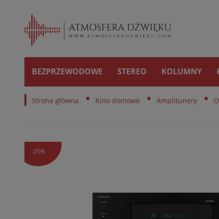
BEZPRZEWODOWE
STEREO
KOLUMNY
•
•
•
Strona główna
Kino domowe
Amplitunery
O
-20%