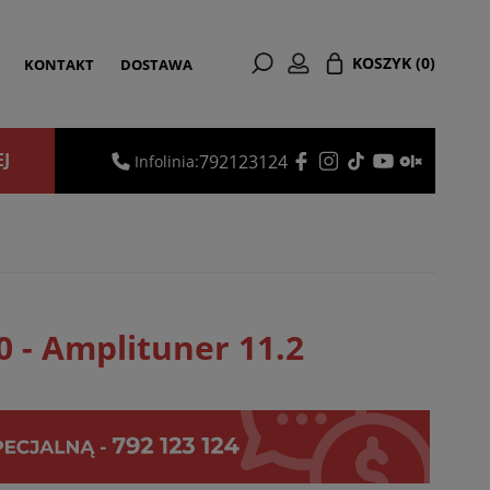
KOSZYK
(0)
KONTAKT
DOSTAWA
EJ
792123124
Infolinia:
 - Amplituner 11.2