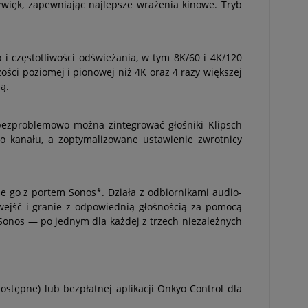
dźwięk, zapewniając najlepsze wrażenia kinowe. Tryb
 i częstotliwości odświeżania, w tym 8K/60 i 4K/120
ści poziomej i pionowej niż 4K oraz 4 razy większej
ą.
i bezproblemowo można zintegrować głośniki Klipsch
 kanału, a zoptymalizowane ustawienie zwrotnicy
 go z portem Sonos*. Działa z odbiornikami audio-
 wejść i granie z odpowiednią głośnością za pomocą
onos — po jednym dla każdej z trzech niezależnych
ostępne) lub bezpłatnej aplikacji Onkyo Control dla