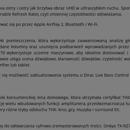
 ostry i ostry jak brzytwa obraz UHD w ultraszybkim ruchu. Sport,
iable Refresh Rate), czyli zmiennej częstotliwości odświeżania.
 się po przez Apple AirPlay 2, Bluetooth i Wi-Fi.
styki pomieszczenia, która wykorzystuje zaawansowaną analizę 
dane kolumny oraz usunięcia podbarwień wprowadzanych przez p
Z70 wykorzystuje uczenie maszynowe, aby idealnie dostosować i
awie ulega scena dźwiękowo, klarowność dźwięków, czytelność woka
tfon lub tablet.
się możliwość zaktualizowania systemu o Dirac Live Bass Control 
iki konsumenckiej kina domowego, która otrzymała certyfikat THX
ację wielu wbudowanych funkcji amplitunera, przedwzmacniacza lu
ry różne tryby odsłuchu THX: kino, gry, muzyka i surround EX.
ny do odtwarzania cyfrowo zremasterowanych treści. Onkyo TX-RZ7