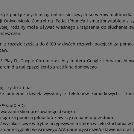
zyką z podłączonych usług online, sieciowych serwerów multimedial
ji Onkyo Music Control na iPada, iPhone'a i smartfony/tablety z
jej rodziny może używać własnego urządzenia do słuchania swoj
mieszczeń.
tion z rozdzielczością do 8K60 w dwóch różnych pokojach za pomo
baw.
S Play-Fi, Google Chromecast Asystentem Google i Amazon Alexa
orem dla najlepszej konfiguracji kina domowego.
ę, czystość i bas
e odbierać dźwięk wysyłany z telefonów komórkowych i kom
tX™/aptX HD)
dtwarzania skompresowanego dźwięku
alogu za pomocą pilota lub klawiszy na panelu przednim
/ wysokościowe w trybie przypisywania stereo w celu słuchania w t
 dane sygnału wejściowego A/V, dane wyjściowe/ustawienia oraz i