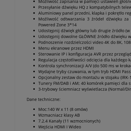
Możliwość zapisania w pamięci ustawień głośn
Przesyłanie dźwięku HQ z kompatybilnych tele
Aluminiowy panel przedni, klapka i pokrętło reg
Możliwość odtwarzania 3 źródeł dźwięku za
Powered Zone 3*14
Udostępnij dźwięk główny lub drugie źródło (w
Udostępnij dowolne GŁÓWNE źródło dźwięku w b
Podnoszenie rozdzielczości video 4K do 8K, 10
Menu ekranowe przez HDMI
Sterowanie IP i konfiguracja AVR przez przeglą
Regulacja częstotliwości odcięcia dla każdego
Kontrola synchronizacji A/V (do 500 ms w kroka
Wydajne tryby czuwania, w tym tryb HDMI Pas
Opcjonalny zestaw do montażu w stojaku (IRK-
Tunery FM/DAB i AM; 40 komórek pamięci dla s
3-trybowy ściemniacz wyświetlacza (Normal/D
Dane techniczne:
Moc:140 W x 11 (8 omów)
Wzmacniacz klasy AB
7.2.4 Kanały (11 wzmocnionych)
Wejścia HDMI I Wideo