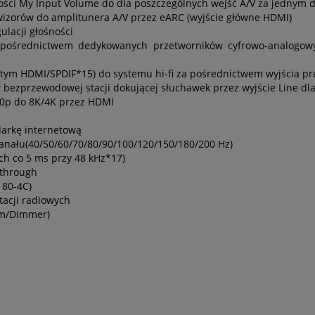
ości My Input Volume do dla poszczególnych wejść A/V za jednym 
wizorów do amplitunera A/V przez eARC (wyjście główne HDMI)
ulacji głośności
 pośrednictwem dedykowanych przetworników cyfrowo-analogowy
 tym HDMI/SPDIF*15) do systemu hi-fi za pośrednictwem wyjścia pre
ezprzewodowej stacji dokującej słuchawek przez wyjście Line dla
80p do 8K/4K przez HDMI
darkę internetową
 kanału(40/50/60/70/80/90/100/120/150/180/200 Hz)
ch co 5 ms przy 48 kHz*17)
sthrough
180-4C)
tacji radiowych
im/Dimmer)