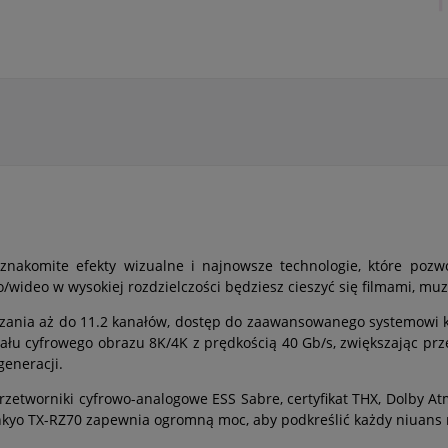
 znakomite efekty wizualne i najnowsze technologie, które p
wideo w wysokiej rozdzielczości będziesz cieszyć się filmami, muzyk
zania aż do 11.2 kanałów, dostęp do zaawansowanego systemowi ko
łu cyfrowego obrazu 8K/4K z prędkością 40 Gb/s, zwiększając pr
generacji.
rzetworniki cyfrowo-analogowe ESS Sabre, certyfikat THX, Dolby A
o TX-RZ70 zapewnia ogromną moc, aby podkreślić każdy niuans muz