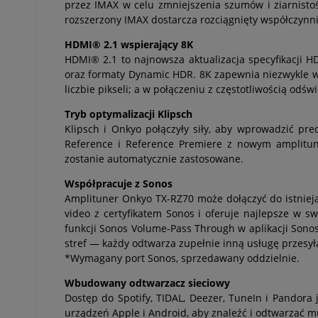
przez IMAX w celu zmniejszenia szumów i ziarnistośc
rozszerzony IMAX dostarcza rozciągnięty współczynni
HDMI® 2.1 wspierający 8K
HDMI® 2.1 to najnowsza aktualizacja specyfikacji H
oraz formaty Dynamic HDR. 8K zapewnia niezwykle wci
liczbie pikseli; a w połączeniu z częstotliwością odśw
Tryb optymalizacji Klipsch
Klipsch i Onkyo połączyły siły, aby wprowadzić pr
Reference i Reference Premiere z nowym amplitun
zostanie automatycznie zastosowane.
Współpracuje z Sonos
Amplituner Onkyo TX-RZ70 może dołączyć do istnie
video z certyfikatem Sonos i oferuje najlepsze w 
funkcji Sonos Volume-Pass Through w aplikacji Son
stref — każdy odtwarza zupełnie inną usługę przesy
*Wymagany port Sonos, sprzedawany oddzielnie.
Wbudowany odtwarzacz sieciowy
Dostęp do Spotify, TIDAL, Deezer, TuneIn i Pandora 
urządzeń Apple i Android, aby znaleźć i odtwarzać m