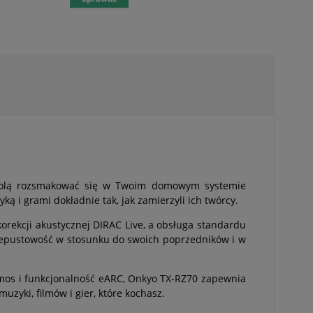
ozwolą rozsmakować się w Twoim domowym systemie
ą i grami dokładnie tak, jak zamierzyli ich twórcy.
rekcji akustycznej DIRAC Live, a obsługa standardu
zepustowość w stosunku do swoich poprzedników i w
tmos i funkcjonalność eARC, Onkyo TX-RZ70 zapewnia
yki, filmów i gier, które kochasz.