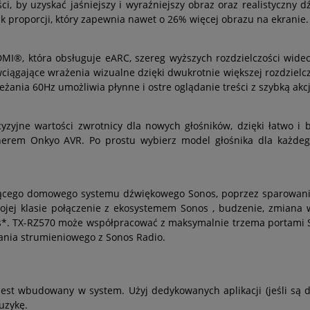
i, by uzyskać jaśniejszy i wyraźniejszy obraz oraz realistyczny 
k proporcji, który zapewnia nawet o 26% więcej obrazu na ekranie.
DMI®, która obsługuje eARC, szereg wyższych rozdzielczości wideo
ągające wrażenia wizualne dzięki dwukrotnie większej rozdzielczo
ieżania 60Hz umożliwia płynne i ostre oglądanie treści z szybką akcj
ecyzyjne wartości zwrotnicy dla nowych głośników, dzięki łatwo 
erem Onkyo AVR. Po prostu wybierz model głośnika dla każdego
jącego domowego systemu dźwiękowego Sonos, poprzez sparowanie
swojej klasie połączenie z ekosystemem Sonos , budzenie, zmiana
os*. TX-RZ570 może współpracować z maksymalnie trzema portami S
łania strumieniowego z Sonos Radio.
jest wbudowany w system. Użyj dedykowanych aplikacji (jeśli są d
uzykę.