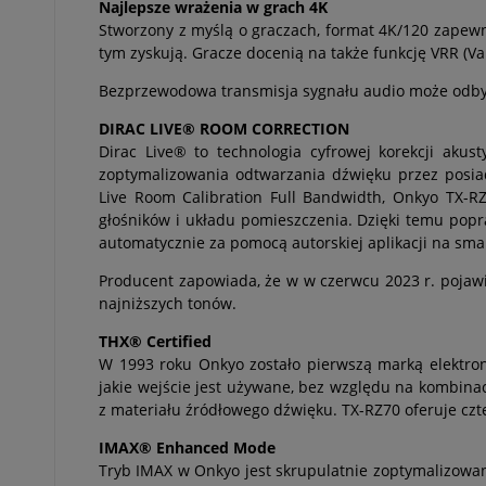
Najlepsze wrażenia w grach 4K
Stworzony z myślą o graczach, format 4K/120 zapewnia
tym zyskują. Gracze docenią na także funkcję VRR (Var
Bezprzewodowa transmisja sygnału audio może odbywać
DIRAC LIVE® ROOM CORRECTION
Dirac Live® to technologia cyfrowej korekcji aku
zoptymalizowania odtwarzania dźwięku przez posia
Live Room Calibration Full Bandwidth, Onkyo TX-R
głośników i układu pomieszczenia. Dzięki temu popr
automatycznie za pomocą autorskiej aplikacji na smar
Producent zapowiada, że w w czerwcu 2023 r. pojawi 
najniższych tonów.
THX® Certified
W 1993 roku Onkyo zostało pierwszą marką elektron
jakie wejście jest używane, bez względu na kombin
z materiału źródłowego dźwięku. TX-RZ70 oferuje czte
IMAX® Enhanced Mode
Tryb IMAX w Onkyo jest skrupulatnie zoptymalizowa