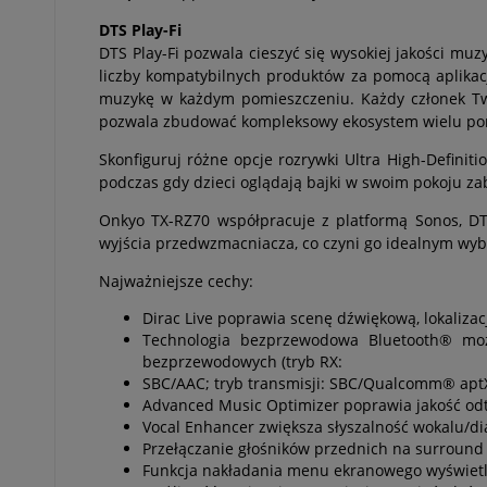
DTS Play-Fi
DTS Play-Fi pozwala cieszyć się wysokiej jakości mu
liczby kompatybilnych produktów za pomocą aplikac
muzykę w każdym pomieszczeniu. Każdy członek Two
pozwala zbudować kompleksowy ekosystem wielu po
Skonfiguruj różne opcje rozrywki Ultra High-Defini
podczas gdy dzieci oglądają bajki w swoim pokoju za
Onkyo TX-RZ70 współpracuje z platformą Sonos, DT
wyjścia przedwzmacniacza, co czyni go idealnym wyb
Najważniejsze cechy:
Dirac Live poprawia scenę dźwiękową, lokalizacj
Technologia bezprzewodowa Bluetooth® moż
bezprzewodowych (tryb RX:
SBC/AAC; tryb transmisji: SBC/Qualcomm® ap
Advanced Music Optimizer poprawia jakość o
Vocal Enhancer zwiększa słyszalność wokalu/di
Przełączanie głośników przednich na surround 
Funkcja nakładania menu ekranowego wyświetla