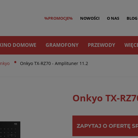
%PROMOCJE%
NOWOŚCI
O NAS
BLOG
KINO DOMOWE
GRAMOFONY
PRZEWODY
WIĘC
•
nkyo
Onkyo TX-RZ70 - Amplituner 11.2
Onkyo TX-RZ70