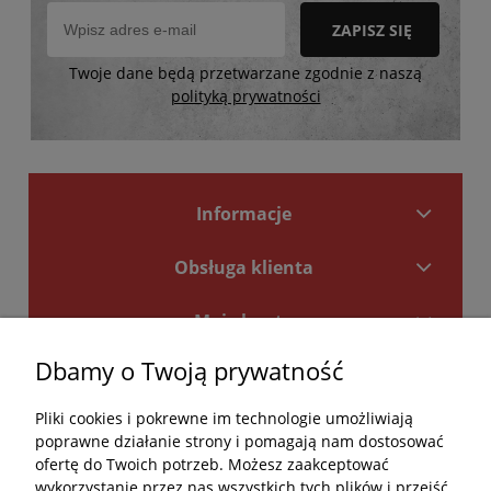
ZAPISZ SIĘ
Twoje dane będą przetwarzane zgodnie z naszą
polityką prywatności
Informacje
Obsługa klienta
Moje konto
Dbamy o Twoją prywatność
Płatności i dostawa
Pliki cookies i pokrewne im technologie umożliwiają
Kontakt
poprawne działanie strony i pomagają nam dostosować
ofertę do Twoich potrzeb. Możesz zaakceptować
Kontakt
wykorzystanie przez nas wszystkich tych plików i przejść