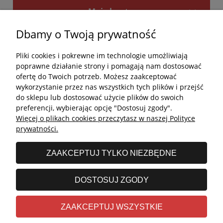
Moje konto
Dbamy o Twoją prywatność
Płatności i dostawa
Pliki cookies i pokrewne im technologie umożliwiają
Kontakt
poprawne działanie strony i pomagają nam dostosować
ofertę do Twoich potrzeb. Możesz zaakceptować
Kontakt
wykorzystanie przez nas wszystkich tych plików i przejść
do sklepu lub dostosować użycie plików do swoich
undefined
preferencji, wybierając opcję "Dostosuj zgody".
Więcej o plikach cookies przeczytasz w naszej Polityce
undefined
prywatności.
Godziny otwarcia salonu:
ZAAKCEPTUJ TYLKO NIEZBĘDNE
Poniedziałek - Piątek: 11:00 - 19:00
Sobota: 10:00 - 14:00
DOSTOSUJ ZGODY
undefined © 2026 Wszelkie prawa zastrzeżone
ZAAKCEPTUJ WSZYSTKIE
Realizacja
Stolems.com
|
Sklep internetowy Shoper.pl