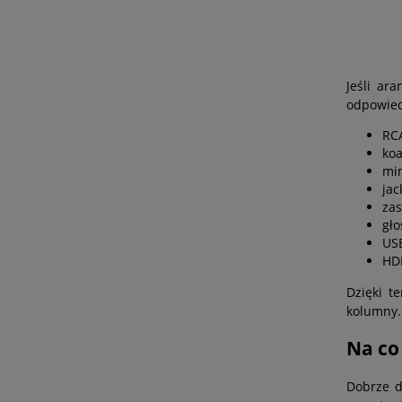
Jeśli ar
odpowied
RCA
koa
min
jac
zas
gło
US
HD
Dzięki t
kolumny.
Na co
Dobrze 