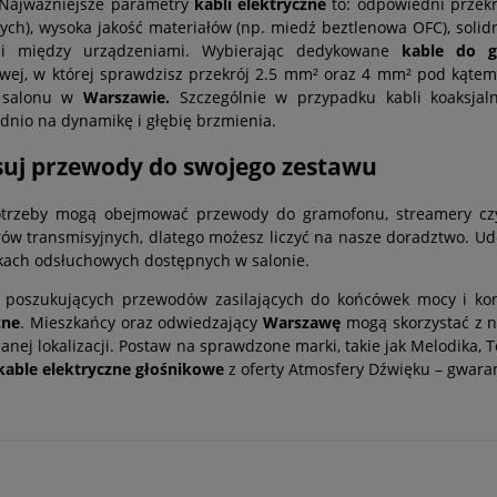
 Najważniejsze parametry
kabli elektryczne
to: odpowiedni przekr
ych), wysoka jakość materiałów (np. miedź beztlenowa OFC), solid
ści między urządzeniami. Wybierając dedykowane
kable do g
wej, w której sprawdzisz przekrój 2.5 mm² oraz 4 mm² pod kąte
 salonu w
Warszawie.
Szczególnie w przypadku kabli koaksjal
dnio na dynamikę i głębię brzmienia.
uj przewody do swojego zestawu
otrzeby mogą obejmować
przewody do gramofonu
, streamery c
ów transmisyjnych, dlatego możesz liczyć na nasze doradztwo. U
ach odsłuchowych dostępnych w salonie.
 poszukujących przewodów zasilających do końcówek mocy i ko
zne
. Mieszkańcy oraz odwiedzający
Warszawę
mogą skorzystać z n
anej lokalizacji. Postaw na sprawdzone marki, takie jak Melodika,
kable elektryczne głośnikowe
z oferty Atmosfery Dźwięku – gwara