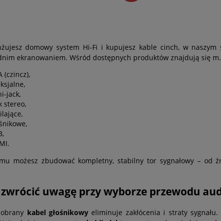
anżujesz domowy system Hi-Fi i kupujesz kable cinch, w naszy
nim ekranowaniem. Wśród dostępnych produktów znajdują się m.in
 (czincz),
ksjalne,
i-jack,
k stereo,
ilające,
śnikowe,
B,
MI.
emu możesz zbudować kompletny, stabilny tor sygnałowy – od ź
 zwrócić uwagę przy wyborze przewodu aud
dobrany
kabel głośnikowy
eliminuje zakłócenia i straty sygnału