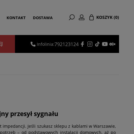
KOSZYK
(0)
KONTAKT
DOSTAWA
EJ
792123124
Infolinia:
ny przesył sygnału
impedancji. Jeśli szukasz sklepu z kablami w Warszawie,
otrzeb – od podstawowych instalacji domowych, aż po