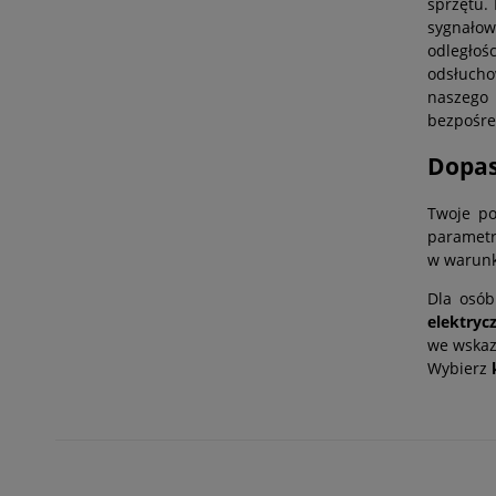
sprzętu.
sygnałow
odległo
odsłucho
naszego
bezpośre
Dopas
Twoje p
parametr
w warunk
Dla osób
elektryc
we wskaz
Wybierz