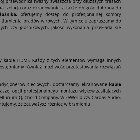
ój przewodnika (ważny zwłaszcza przy dłuższych trasach
na izolacja oraz ekranowanie, a także długość dobrana do
łośnika,
oferujemy dostęp do profesjonalnej komory
m tłumienia prądów wirowych. W tym celu zapraszamy do
nych czy głośnikowych, jakość wykonania przekłada się
zy
kable HDMI
. Każdy z tych elementów wymaga innych
dostępniamy również możliwość przetestowania rozwiązań
ndycjonerów sieciowych, dostarczamy ekranowane
kable
aszej opcji profesjonalnego montażu wtyków zasilających
 Tellurium Q, Chord Company, WireWorld czy Cardas Audio.
ntujemy, że zauważysz różnicę w brzmieniu.