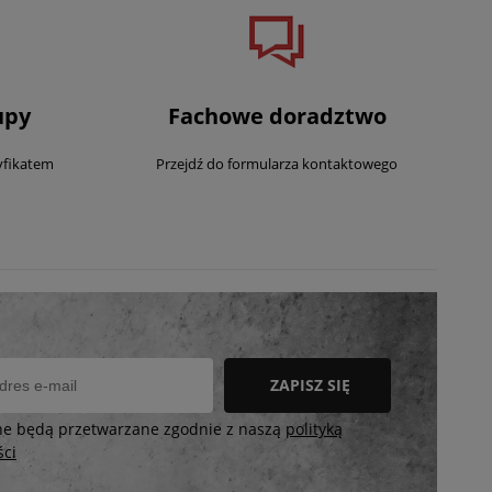
upy
Fachowe doradztwo
yfikatem
Przejdź do formularza kontaktowego
ZAPISZ SIĘ
ne będą przetwarzane zgodnie z naszą
polityką
ści