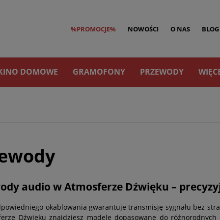
%PROMOCJE%
NOWOŚCI
O NAS
BLOG
KINO DOMOWE
GRAMOFONY
PRZEWODY
WIĘC
zewody
ody audio w Atmosferze Dźwięku – precyzyj
powiedniego okablowania gwarantuje transmisję sygnału bez strat 
erze Dźwięku znajdziesz modele dopasowane do różnorodnych p