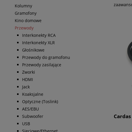
zaawansow
Kolumny
Gramofony
Kino domowe
Przewody
Interkonekty RCA
Interkonekty XLR
Głośnikowe
Przewody do gramofonu
Przewody zasilające
Zworki
HDMI
Jack
Koaksjalne
Optyczne (Toslink)
AES/EBU
Cardas
Subwoofer
USB
Sieciowe/Ethernet