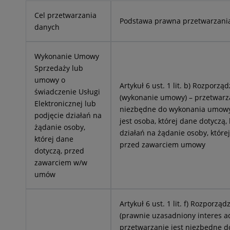
Cel przetwarzania
Podstawa prawna przetwarzani
danych
Wykonanie Umowy
Sprzedaży lub
umowy o
Artykuł 6 ust. 1 lit. b) Rozporz
świadczenie Usługi
(wykonanie umowy) – przetwarza
Elektronicznej lub
niezbędne do wykonania umowy,
podjęcie działań na
jest osoba, której dane dotyczą,
żądanie osoby,
działań na żądanie osoby, które
której dane
przed zawarciem umowy
dotyczą, przed
zawarciem w/w
umów
Artykuł 6 ust. 1 lit. f) Rozporz
(prawnie uzasadniony interes ad
przetwarzanie jest niezbędne d