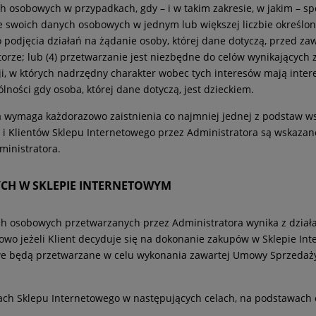
h osobowych w przypadkach, gdy – i w takim zakresie, w jakim – spe
e swoich danych osobowych w jednym lub większej liczbie określon
do podjęcia działań na żądanie osoby, której dane dotyczą, przed 
rze; lub (4) przetwarzanie jest niezbędne do celów wynikających
cji, w których nadrzędny charakter wobec tych interesów mają inte
ości gdy osoba, której dane dotyczą, jest dzieckiem.
 wymaga każdorazowo zaistnienia co najmniej jednej z podstaw wsk
Klientów Sklepu Internetowego przez Administratora są wskazane 
inistratora.
YCH W SKLEPIE INTERNETOWYM
ych osobowych przetwarzanych przez Administratora wynika z dzia
owo jeżeli Klient decyduje się na dokonanie zakupów w Sklepie In
bowe będą przetwarzane w celu wykonania zawartej Umowy Sprzedaż
ch Sklepu Internetowego w następujących celach, na podstawach o