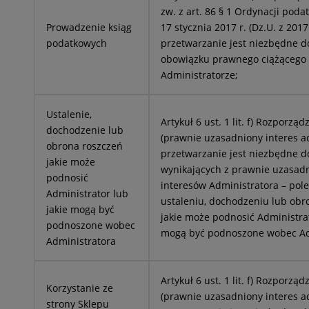
zw. z art. 86 § 1 Ordynacji podat
Prowadzenie ksiąg
17 stycznia 2017 r. (Dz.U. z 2017 
podatkowych
przetwarzanie jest niezbędne d
obowiązku prawnego ciążącego
Administratorze;
Ustalenie,
Artykuł 6 ust. 1 lit. f) Rozporz
dochodzenie lub
(prawnie uzasadniony interes ad
obrona roszczeń
przetwarzanie jest niezbędne d
jakie może
wynikających z prawnie uzasad
podnosić
interesów Administratora – pol
Administrator lub
ustaleniu, dochodzeniu lub obr
jakie mogą być
jakie może podnosić Administrat
podnoszone wobec
mogą być podnoszone wobec Ad
Administratora
Artykuł 6 ust. 1 lit. f) Rozporz
Korzystanie ze
(prawnie uzasadniony interes ad
strony Sklepu