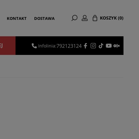
KOSZYK
(0)
KONTAKT
DOSTAWA
EJ
792123124
Infolinia: