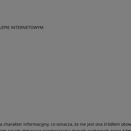
KLEPIE INTERNETOWYM
ma charakter informacyjny, co oznacza, że nie jest ona źródłem ob
tkim zasady dotyczące przetwarzania danych osobowych przez Admin