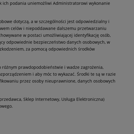
k ich podania uniemożliwi Administratorowi wykonanie
obowe dotyczą, a w szczególności jest odpowiedzialny i
 prawem celów i niepoddawane dalszemu przetwarzaniu
chowywane w postaci umożliwiającej identyfikację osób,
iający odpowiednie bezpieczeństwo danych osobowych, w
szkodzeniem, za pomocą odpowiednich środków
ch o różnym prawdopodobieństwie i wadze zagrożenia,
zporządzeniem i aby móc to wykazać. Środki te są w razie
yfikowaniu przez osoby nieuprawnione, danych osobowych
Sprzedawca, Sklep Internetowy, Usługa Elektroniczna)
towego.