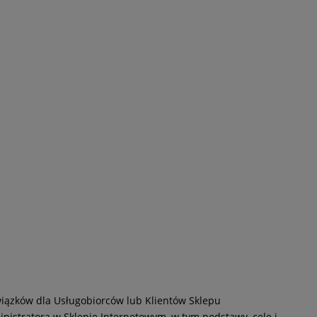
owiązków dla Usługobiorców lub Klientów Sklepu
istratora w Sklepie Internetowym, w tym podstawy, cele i