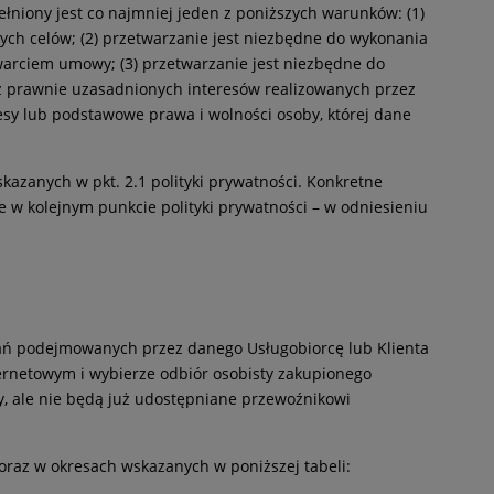
łniony jest co najmniej jeden z poniższych warunków: (1)
ych celów; (2) przetwarzanie jest niezbędne do wykonania
zawarciem umowy; (3) przetwarzanie jest niezbędne do
 z prawnie uzasadnionych interesów realizowanych przez
resy lub podstawowe prawa i wolności osoby, której dane
azanych w pkt. 2.1 polityki prywatności. Konkretne
w kolejnym punkcie polityki prywatności – w odniesieniu
łań podejmowanych przez danego Usługobiorcę lub Klienta
ternetowym i wybierze odbiór osobisty zakupionego
y, ale nie będą już udostępniane przewoźnikowi
raz w okresach wskazanych w poniższej tabeli: