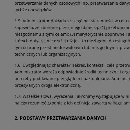
przetwarzania danych osobowych (np. przetwarzanie danyc
tychże obowiązków.
1.5. Administrator dokłada szczególnej staranności w celu
zapewnia, że zbierane przez niego dane są: (1) przetwar
niezgodnemu z tymi celami; (3) merytorycznie poprawne i a
których dotyczą, nie dłużej niż jest to niezbędne do osią
tym ochronę przed niedozwolonym lub niezgodnym z praw
technicznych lub organizacyjnych.
1.6. Uwzględniając charakter, zakres, kontekst i cele prz
Administrator wdraża odpowiednie środki techniczne i orga
potrzeby poddawane przeglądom i uaktualniane. Administr
przesyłanych drogą elektroniczną.
1.7. Wszelkie słowa, wyrażenia i akronimy występujące w nin
należy rozumieć zgodnie z ich definicją zawartą w Regula
2. PODSTAWY PRZETWARZANIA DANYCH