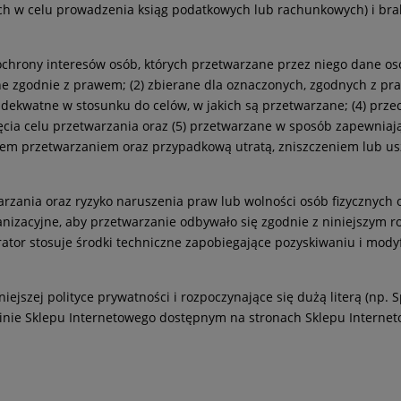
h w celu prowadzenia ksiąg podatkowych lub rachunkowych) i bra
 ochrony interesów osób, których przetwarzane przez niego dane os
zane zgodnie z prawem; (2) zbierane dla oznaczonych, zgodnych z
dekwatne w stosunku do celów, w jakich są przetwarzane; (4) prze
gnięcia celu przetwarzania oraz (5) przetwarzane w sposób zapewn
em przetwarzaniem oraz przypadkową utratą, zniszczeniem lub u
etwarzania oraz ryzyko naruszenia praw lub wolności osób fizyczny
nizacyjne, aby przetwarzanie odbywało się zgodnie z niniejszym ro
ator stosuje środki techniczne zapobiegające pozyskiwaniu i mod
iejszej polityce prywatności i rozpoczynające się dużą literą (np. 
minie Sklepu Internetowego dostępnym na stronach Sklepu Interne