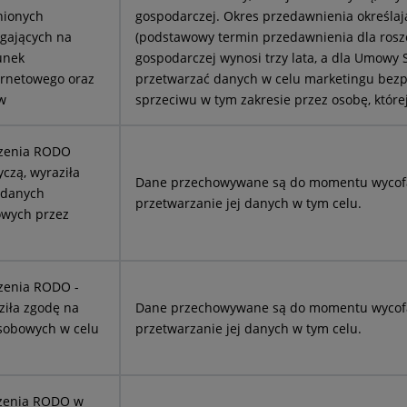
nionych
gospodarczej. Okres przedawnienia określaj
egających na
(podstawowy termin przedawnienia dla rosz
unek
gospodarczej wynosi trzy lata, a dla Umowy 
ernetowego oraz
przetwarzać danych w celu marketingu bez
w
sprzeciwu w tym zakresie przez osobę, które
ądzenia RODO
yczą, wyraziła
Dane przechowywane są do momentu wycofani
 danych
przetwarzanie jej danych w tym celu.
owych przez
ądzenia RODO -
ziła zgodę na
Dane przechowywane są do momentu wycofani
sobowych w celu
przetwarzanie jej danych w tym celu.
ądzenia RODO w