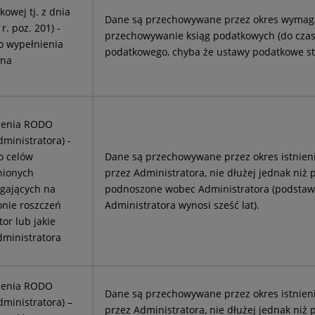
kowej tj. z dnia
Dane są przechowywane przez okres wymaga
r. poz. 201) -
przechowywanie ksiąg podatkowych (do cza
o wypełnienia
podatkowego, chyba że ustawy podatkowe st
 na
ądzenia RODO
ministratora) -
o celów
Dane są przechowywane przez okres istnien
nionych
przez Administratora, nie dłużej jednak niż
egających na
podnoszone wobec Administratora (podstaw
onie roszczeń
Administratora wynosi sześć lat).
or lub jakie
ministratora
ądzenia RODO
Dane są przechowywane przez okres istnien
ministratora) –
przez Administratora, nie dłużej jednak niż