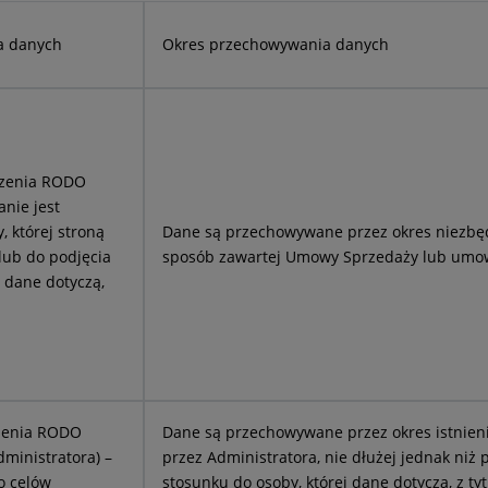
a danych
Okres przechowywania danych
ądzenia RODO
nie jest
 której stroną
Dane są przechowywane przez okres niezbęd
 lub do podjęcia
sposób zawartej Umowy Sprzedaży lub umowy
j dane dotyczą,
ądzenia RODO
Dane są przechowywane przez okres istnien
ministratora) –
przez Administratora, nie dłużej jednak niż
o celów
stosunku do osoby, której dane dotyczą, z t