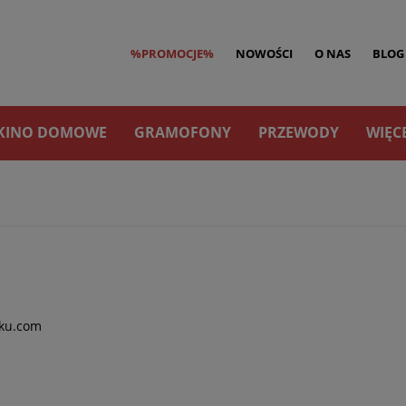
%PROMOCJE%
NOWOŚCI
O NAS
BLOG
KINO DOMOWE
GRAMOFONY
PRZEWODY
WIĘC
eku.com