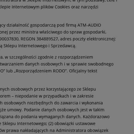
klepie Internetowym plików Cookies oraz narzędzi
cy działalność gospodarczą pod firmą ATM-AUDIO
onej przez ministra właściwego do spraw gospodarki,
090037830, REGON 384889527, adres poczty elektronicznej:
ą Sklepu Internetowego i Sprzedawcą.
a, w szczególności zgodnie z rozporządzeniem
przetwarzaniem danych osobowych i w sprawie swobodnego
O” lub „Rozporządzeniem RODO”. Oficjalny tekst
anych osobowych przez korzystającego ze Sklepu
torem – niepodanie w przypadkach i w zakresie
ych osobowych niezbędnych do zawarcia i wykonania
ejże umowy. Podanie danych osobowych jest w takim
owiązana do podania wymaganych danych. Każdorazowo
 Sklepu Internetowego; (2) obowiązki ustawowe
ów prawa nakładających na Administratora obowiązek