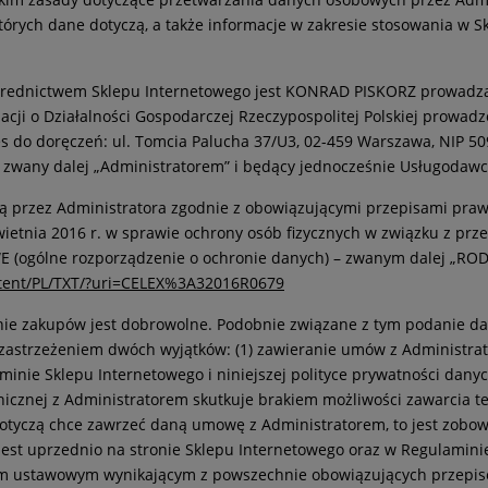
órych dane dotyczą, a także informacje w zakresie stosowania w S
średnictwem Sklepu Internetowego jest KONRAD PISKORZ prowadzą
cji o Działalności Gospodarczej Rzeczypospolitej Polskiej prowadz
es do doręczeń: ul. Tomcia Palucha 37/U3, 02-459 Warszawa, NIP 5
zwany dalej „Administratorem” i będący jednocześnie Usługodawc
ą przez Administratora zgodnie z obowiązującymi przepisami praw
kwietnia 2016 r. w sprawie ochrony osób fizycznych w związku z 
E (ogólne rozporządzenie o ochronie danych) – zwanym dalej „ROD
ontent/PL/TXT/?uri=CELEX%3A32016R0679
anie zakupów jest dobrowolne. Podobnie związane z tym podanie d
z zastrzeżeniem dwóch wyjątków: (1) zawieranie umów z Administra
inie Sklepu Internetowego i niniejszej polityce prywatności dan
icznej z Administratorem skutkuje brakiem możliwości zawarcia t
otyczą chce zawrzeć daną umowę z Administratorem, to jest zob
t uprzednio na stronie Sklepu Internetowego oraz w Regulaminie
m ustawowym wynikającym z powszechnie obowiązujących przepis