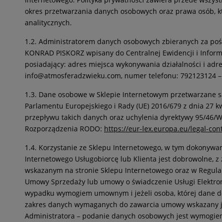
okres przetwarzania danych osobowych oraz prawa osób, kt
analitycznych.
1.2. Administratorem danych osobowych zbieranych za po
KONRAD PISKORZ wpisany do Centralnej Ewidencji i Informa
posiadający: adres miejsca wykonywania działalności i adr
info@atmosferadzwieku.com, numer telefonu: 792123124 – 
1.3. Dane osobowe w Sklepie Internetowym przetwarzane s
Parlamentu Europejskiego i Rady (UE) 2016/679 z dnia 27 
przepływu takich danych oraz uchylenia dyrektywy 95/46/W
Rozporządzenia RODO:
https://eur-lex.europa.eu/legal-c
1.4. Korzystanie ze Sklepu Internetowego, w tym dokonyw
Internetowego Usługobiorcę lub Klienta jest dobrowolne, 
wskazanym na stronie Sklepu Internetowego oraz w Regulam
Umowy Sprzedaży lub umowy o świadczenie Usługi Elektron
wypadku wymogiem umownym i jeżeli osoba, której dane d
zakres danych wymaganych do zawarcia umowy wskazany jes
Administratora – podanie danych osobowych jest wymogie