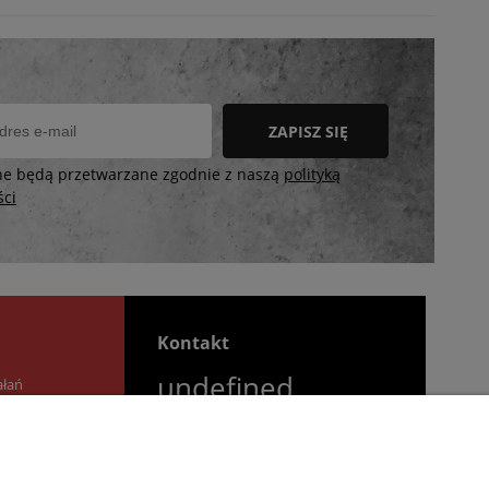
ZAPISZ SIĘ
ne będą przetwarzane zgodnie z naszą
polityką
ści
Kontakt
undefined
ałań
undefined
Godziny otwarcia salonu:
Poniedziałek - Piątek: 11:00 -