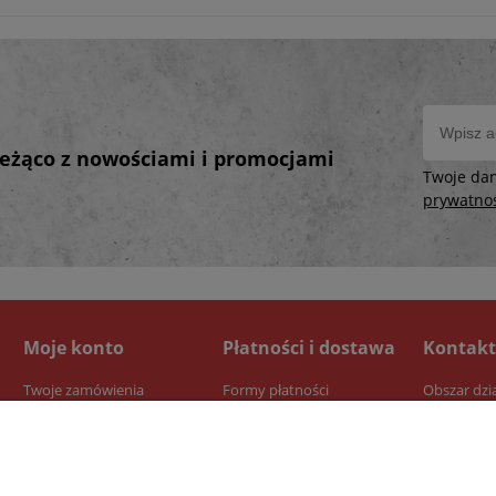
bieżąco z nowościami i promocjami
Twoje da
prywatno
Moje konto
Płatności i dostawa
Kontakt
Twoje zamówienia
Formy płatności
Obszar dzi
Ustawienia konta
Dostawa
Przechowalnia
Czas realizacji zamówienia