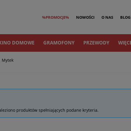
%PROMOCJE%
NOWOŚCI
O NAS
BLOG
KINO DOMOWE
GRAMOFONY
PRZEWODY
WIĘC
Mytek
tek
aleziono produktów spełniających podane kryteria.