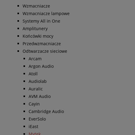
Wzmacniacze
Wzmacniacze lampowe
Systemy All in One
Amplitunery
Końcówki mocy
Przedwzmacniacze
Odtwarzacze sieciowe
Arcam
Argon Audio
Atoll
Audiolab
Auralic
AVM Audio
Cayin
Cambridge Audio
EverSolo
iEast
Mytek