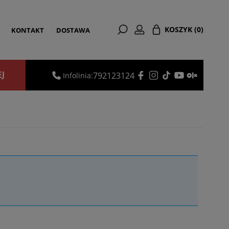
KOSZYK
(0)
KONTAKT
DOSTAWA
EJ
792123124
Infolinia: