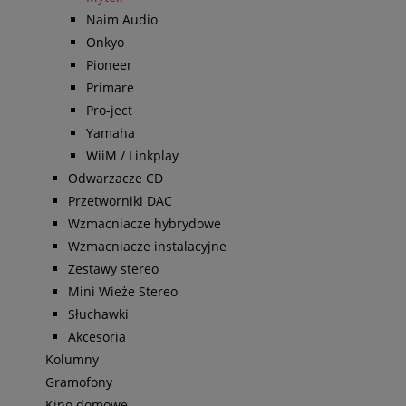
Naim Audio
Onkyo
Pioneer
Primare
Pro-ject
Yamaha
WiiM / Linkplay
Odwarzacze CD
Przetworniki DAC
Wzmacniacze hybrydowe
Wzmacniacze instalacyjne
Zestawy stereo
Mini Wieże Stereo
Słuchawki
Akcesoria
Kolumny
Gramofony
Kino domowe