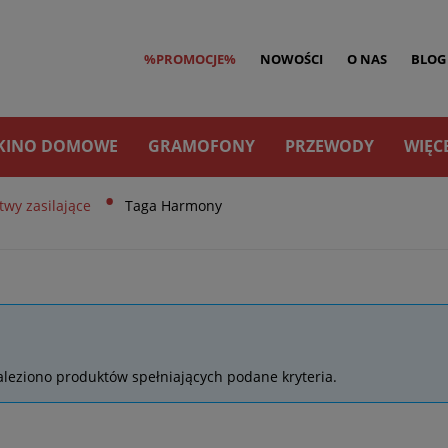
%PROMOCJE%
NOWOŚCI
O NAS
BLOG
KINO DOMOWE
GRAMOFONY
PRZEWODY
WIĘC
•
stwy zasilające
Taga Harmony
ga Harmony
aleziono produktów spełniających podane kryteria.