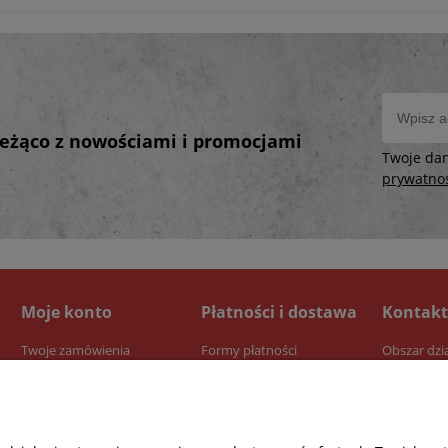
bieżąco z nowościami i promocjami
Twoje da
prywatno
Moje konto
Płatności i dostawa
Kontakt
Twoje zamówienia
Formy płatności
Obszar dzi
Ustawienia konta
Dostawa
Przechowalnia
Czas realizacji zamówienia