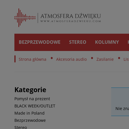
BEZPRZEWODOWE
STEREO
KOLUMNY
•
•
•
Strona główna
Akcesoria audio
Zasilanie
Li
Ta
Kategorie
Pomysł na prezent
BLACK WEEK/OUTLET
Nie zn
Made in Poland
Bezprzewodowe
Stereo