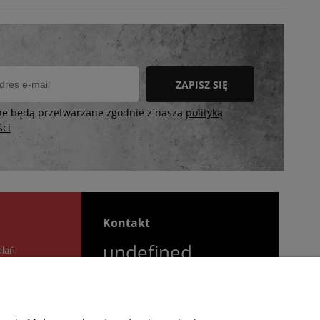
ZAPISZ SIĘ
ne będą przetwarzane zgodnie z naszą
polityką
ści
Kontakt
undefined
ałań
undefined
Godziny otwarcia salonu:
Poniedziałek - Piątek: 11:00 -