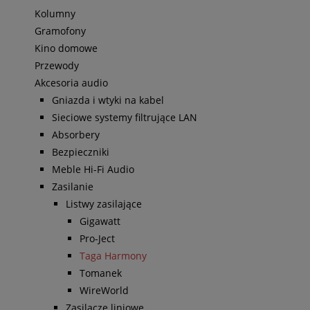
Kolumny
Gramofony
Kino domowe
Przewody
Akcesoria audio
Gniazda i wtyki na kabel
Sieciowe systemy filtrujące LAN
Absorbery
Bezpieczniki
Meble Hi-Fi Audio
Zasilanie
Listwy zasilające
Gigawatt
Pro-Ject
Taga Harmony
Tomanek
WireWorld
Zasilacze liniowe