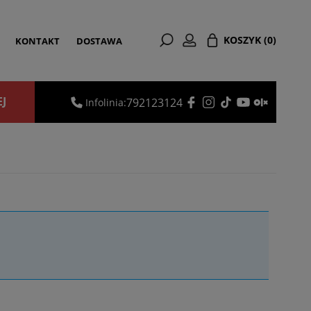
KOSZYK
(0)
KONTAKT
DOSTAWA
EJ
792123124
Infolinia: