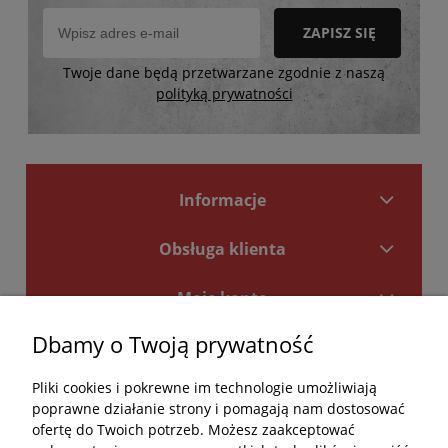
ZAPISZ SIĘ
Twoje dane będą przetwarzane zgodnie z naszą
polityką prywatności
Informacje
Obsługa klienta
Moje konto
Dbamy o Twoją prywatność
Płatności i dostawa
Pliki cookies i pokrewne im technologie umożliwiają
Kontakt
poprawne działanie strony i pomagają nam dostosować
ofertę do Twoich potrzeb. Możesz zaakceptować