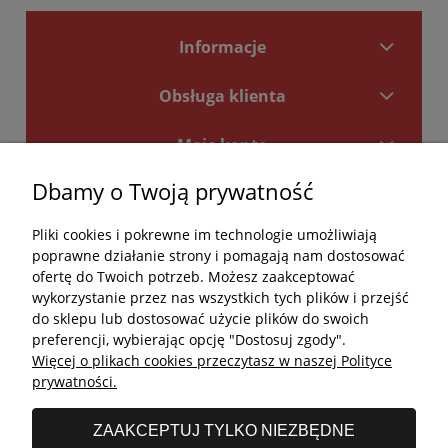
Informacje
Obsługa klienta
Moje konto
Dbamy o Twoją prywatność
Płatności i dostawa
Pliki cookies i pokrewne im technologie umożliwiają
Kontakt
poprawne działanie strony i pomagają nam dostosować
ofertę do Twoich potrzeb. Możesz zaakceptować
Kontakt
wykorzystanie przez nas wszystkich tych plików i przejść
do sklepu lub dostosować użycie plików do swoich
undefined
preferencji, wybierając opcję "Dostosuj zgody".
Więcej o plikach cookies przeczytasz w naszej Polityce
undefined
prywatności.
Godziny otwarcia salonu:
ZAAKCEPTUJ TYLKO NIEZBĘDNE
Poniedziałek - Piątek: 11:00 - 19:00