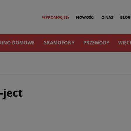
%PROMOCJE%
NOWOŚCI
O NAS
BLOG
KINO DOMOWE
GRAMOFONY
PRZEWODY
WIĘC
-ject