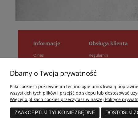
Informacje
Obsługa klienta
O nas
Regulamin
Pytania i odpowiedzi
Zwroty i reklamacje
Jak kupować?
Polityka prywatności
Dbamy o Twoją prywatność
Kontakt
Pliki cookies i pokrewne im technologie umożliwiają poprawn
wszystkich tych plików i przejść do sklepu lub dostosować uży
Więcej o plikach cookies przeczytasz w naszej Polityce prywatn
ZAAKCEPTUJ TYLKO NIEZBĘDNE
DOSTOSUJ 
undefined © 2026 Wszelkie prawa zastrzeżone