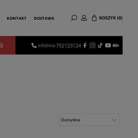
KOSZYK
(0)
KONTAKT
DOSTAWA
EJ
792123124
Infolinia: