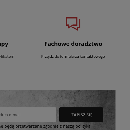
upy
Fachowe doradztwo
yfikatem
Przejdź do formularza kontaktowego
ZAPISZ SIĘ
ne będą przetwarzane zgodnie z naszą
polityką