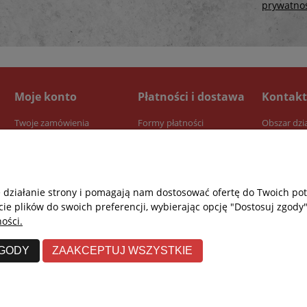
prywatno
Moje konto
Płatności i dostawa
Kontakt
Twoje zamówienia
Formy płatności
Obszar dzi
Ustawienia konta
Dostawa
Przechowalnia
Czas realizacji zamówienia
e działanie strony i pomagają nam dostosować ofertę do Twoich p
cie plików do swoich preferencji, wybierając opcję "Dostosuj zgody"
ości.
ZGODY
ZAAKCEPTUJ WSZYSTKIE
Re