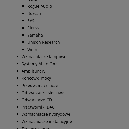
Rogue Audio
Roksan
SVS
Struss
Yamaha
Unison Research
Wiim
Wzmacniacze lampowe
Systemy All in One
Amplitunery
Końcówki mocy
Przedwzmacniacze
Odtwarzacze sieciowe
Odwarzacze CD
Przetworniki DAC
Wzmacniacze hybrydowe
Wzmacniacze instalacyjne
Zestawy stereo