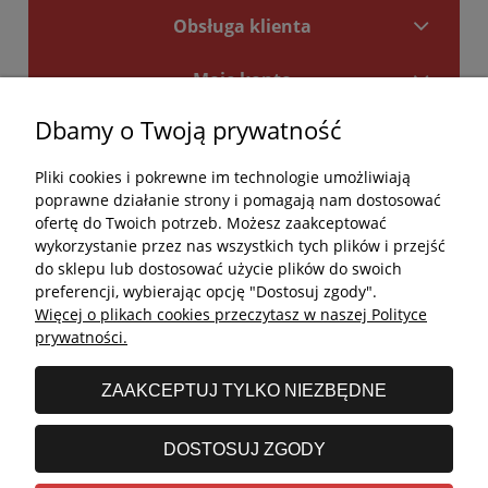
Obsługa klienta
Moje konto
Dbamy o Twoją prywatność
Płatności i dostawa
Pliki cookies i pokrewne im technologie umożliwiają
Kontakt
poprawne działanie strony i pomagają nam dostosować
ofertę do Twoich potrzeb. Możesz zaakceptować
Kontakt
wykorzystanie przez nas wszystkich tych plików i przejść
do sklepu lub dostosować użycie plików do swoich
undefined
preferencji, wybierając opcję "Dostosuj zgody".
Więcej o plikach cookies przeczytasz w naszej Polityce
undefined
prywatności.
Godziny otwarcia salonu:
ZAAKCEPTUJ TYLKO NIEZBĘDNE
Poniedziałek - Piątek: 11:00 - 19:00
Sobota: 10:00 - 14:00
DOSTOSUJ ZGODY
undefined © 2026 Wszelkie prawa zastrzeżone