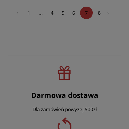
«
1
...
4
5
6
7
8
»
Darmowa dostawa
Dla zamówień powyżej 500zł