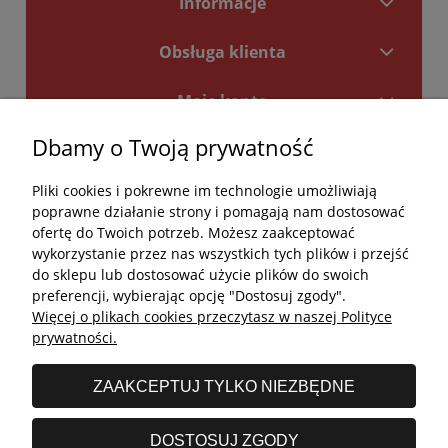
Informacje
Obsługa klienta
Moje konto
Dbamy o Twoją prywatność
Płatności i dostawa
Pliki cookies i pokrewne im technologie umożliwiają
Kontakt
poprawne działanie strony i pomagają nam dostosować
ofertę do Twoich potrzeb. Możesz zaakceptować
Kontakt
wykorzystanie przez nas wszystkich tych plików i przejść
do sklepu lub dostosować użycie plików do swoich
undefined
preferencji, wybierając opcję "Dostosuj zgody".
Więcej o plikach cookies przeczytasz w naszej Polityce
undefined
prywatności.
Godziny otwarcia salonu:
ZAAKCEPTUJ TYLKO NIEZBĘDNE
Poniedziałek - Piątek: 11:00 - 19:00
Sobota: 10:00 - 14:00
DOSTOSUJ ZGODY