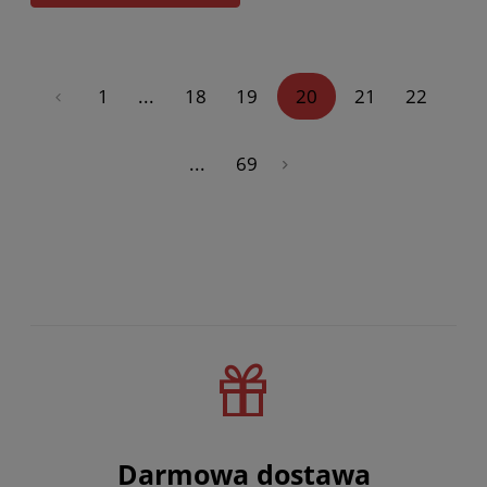
«
1
...
18
19
20
21
22
...
69
»
Darmowa dostawa