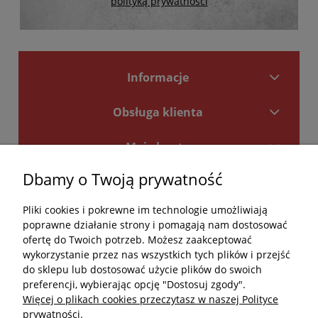
polityką prywatności
Informacje
Obsługa klienta
Moje konto
Dbamy o Twoją prywatność
Płatności i dostawa
Pliki cookies i pokrewne im technologie umożliwiają
Kontakt
poprawne działanie strony i pomagają nam dostosować
ofertę do Twoich potrzeb. Możesz zaakceptować
Kontakt
wykorzystanie przez nas wszystkich tych plików i przejść
do sklepu lub dostosować użycie plików do swoich
undefined
preferencji, wybierając opcję "Dostosuj zgody".
Więcej o plikach cookies przeczytasz w naszej Polityce
undefined
prywatności.