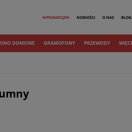
%PROMOCJE%
NOWOŚCI
O NAS
BLOG
KINO DOMOWE
GRAMOFONY
PRZEWODY
WIĘC
lumny