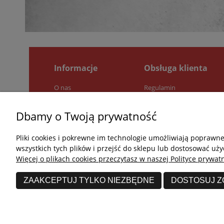
Informacje
Obsługa klienta
O nas
Regulamin
Pytania i odpowiedzi
Zwroty i reklamacje
Jak kupować?
Polityka prywatności
Dbamy o Twoją prywatność
Kontakt
Pliki cookies i pokrewne im technologie umożliwiają poprawn
wszystkich tych plików i przejść do sklepu lub dostosować uży
Więcej o plikach cookies przeczytasz w naszej Polityce prywatn
ZAAKCEPTUJ TYLKO NIEZBĘDNE
DOSTOSUJ 
undefined © 2026 Wszelkie prawa zastrzeżone