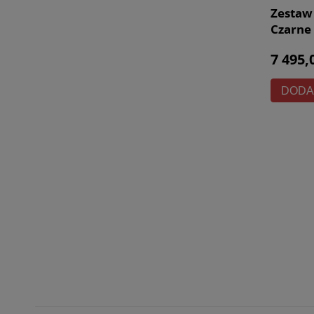
Zestaw
Czarne
Kino D
7 495,
DODA