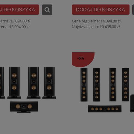
J DO KOSZYKA
DODAJ DO KOSZYKA
larna:
13 094,00 zł
Cena regularna:
14 094,00 zł
cena:
13 094,00 zł
Najniższa cena:
10 495,00 zł
-6%