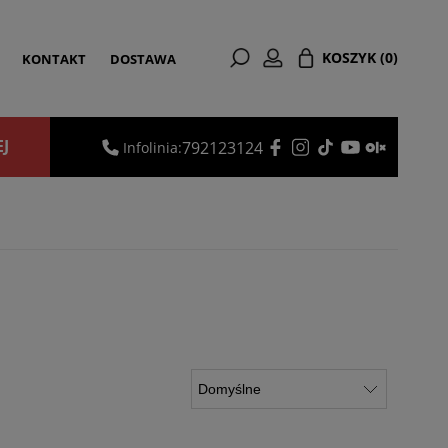
KOSZYK
(0)
KONTAKT
DOSTAWA
EJ
792123124
Infolinia: