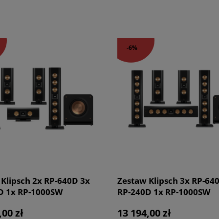
-6%
Klipsch 2x RP-640D 3x
Zestaw Klipsch 3x RP-64
D 1x RP-1000SW
RP-240D 1x RP-1000SW
fer Czarne Reference
Subwoofer Czarne Refer
,00 zł
13 194,00 zł
re Kino Domowe 5.1
Premiere Kino Domowe 