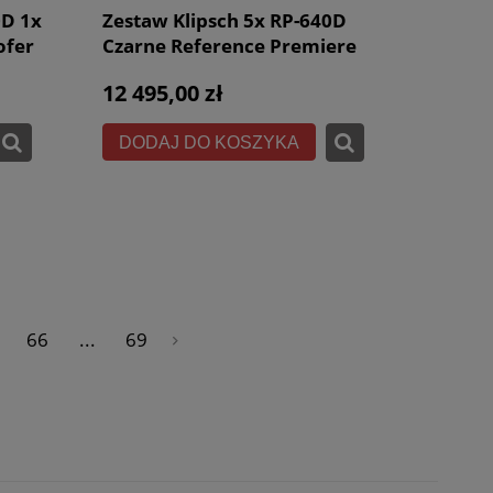
0D 1x
Zestaw Klipsch 5x RP-640D
ofer
Czarne Reference Premiere
ere
Kino Domowe 5.0
12 495,00 zł
DODAJ DO KOSZYKA
66
...
69
»