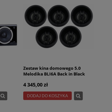
Zestaw kina domowego 5.0
Melodika BLI6A Back in Black
Invisible pochylony 15° - 5
4 345,00 zł
głośników
DODAJ DO KOSZYKA