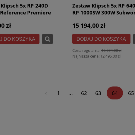
 Klipsch 5x RP-240D
Zestaw Klipsch 5x RP-64
 Reference Premiere
RP-1000SW 300W Subwo
omowe 5.0
Czarne Reference Premi
00 zł
15 194,00 zł
Kino Domowe 5.1
J DO KOSZYKA
DODAJ DO KOSZYKA
Cena regularna:
16 094,00 zł
Najniższa cena:
12 495,00 zł
«
1
...
62
63
64
65