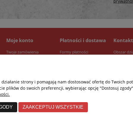
prywatno
Moje konto
Płatności i dostawa
Kontakt
Twoje zamówienia
Formy płatności
Obszar dzi
Ustawienia konta
Dostawa
Przechowalnia
Czas realizacji zamówienia
e działanie strony i pomagają nam dostosować ofertę do Twoich p
cie plików do swoich preferencji, wybierając opcję "Dostosuj zgody"
ości.
ZGODY
ZAAKCEPTUJ WSZYSTKIE
Re