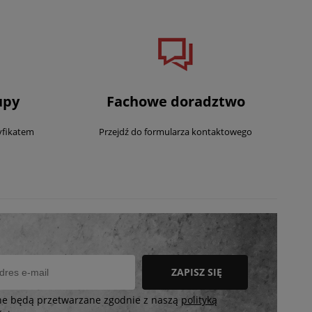
upy
Fachowe doradztwo
yfikatem
Przejdź do formularza kontaktowego
ZAPISZ SIĘ
ne będą przetwarzane zgodnie z naszą
polityką