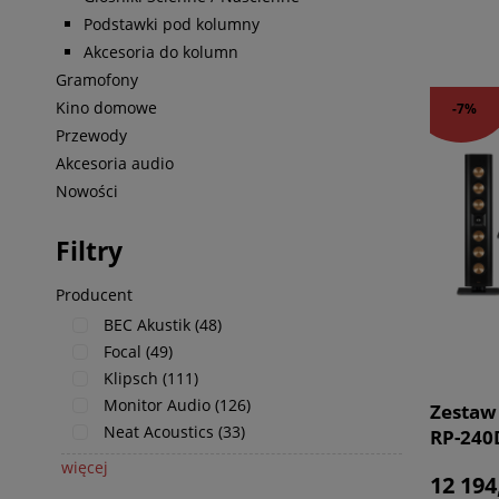
Podstawki pod kolumny
Akcesoria do kolumn
Gramofony
Kino domowe
-7%
Przewody
Akcesoria audio
Nowości
Filtry
Producent
BEC Akustik
(48)
Focal
(49)
Klipsch
(111)
Monitor Audio
(126)
Zestaw 
Neat Acoustics
(33)
RP-240
Subwoo
więcej
12 194
Premie