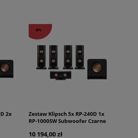
-8%
0D 2x
Zestaw Klipsch 5x RP-240D 1x
RP-1000SW Subwoofer Czarne
ence
Reference Premiere Kino
10 194,00 zł
5.1
Domowe 5.1