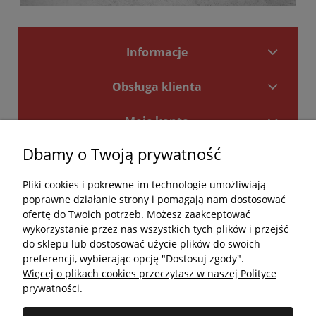
Informacje
Obsługa klienta
Moje konto
Dbamy o Twoją prywatność
Płatności i dostawa
Pliki cookies i pokrewne im technologie umożliwiają
Kontakt
poprawne działanie strony i pomagają nam dostosować
ofertę do Twoich potrzeb. Możesz zaakceptować
Kontakt
wykorzystanie przez nas wszystkich tych plików i przejść
do sklepu lub dostosować użycie plików do swoich
undefined
preferencji, wybierając opcję "Dostosuj zgody".
Więcej o plikach cookies przeczytasz w naszej Polityce
undefined
prywatności.
Godziny otwarcia salonu: