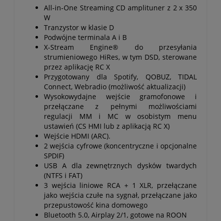
All-in-One Streaming CD amplituner z 2 x 350
W
Tranzystor w klasie D
Podwójne terminala A i B
X-Stream Engine® do przesyłania
strumieniowego HiRes, w tym DSD, sterowane
przez aplikację RC X
Przygotowany dla Spotify, QOBUZ, TIDAL
Connect, Webradio (możliwość aktualizacji)
Wysokowydajne wejście gramofonowe i
przełączane z pełnymi możliwościami
regulacji MM i MC w osobistym menu
ustawień (CS HMI lub z aplikacją RC X)
Wejście HDMI (ARC).
2 wejścia cyfrowe (koncentryczne i opcjonalne
SPDIF)
USB A dla zewnętrznych dysków twardych
(NTFS i FAT)
3 wejścia liniowe RCA + 1 XLR, przełączane
jako wejścia czułe na sygnał, przełączane jako
przepustowość kina domowego
Bluetooth 5.0, Airplay 2/1, gotowe na ROON