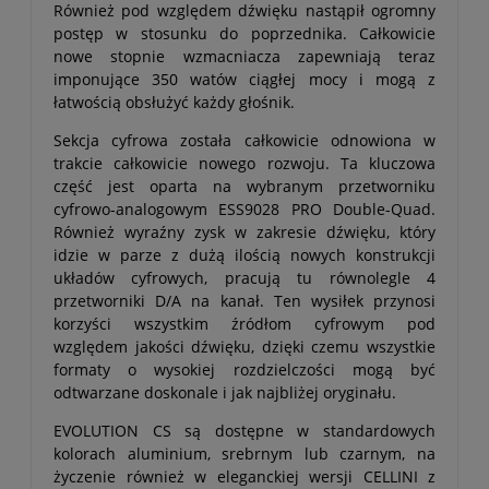
Również pod względem dźwięku nastąpił ogromny
postęp w stosunku do poprzednika. Całkowicie
nowe stopnie wzmacniacza zapewniają teraz
imponujące 350 watów ciągłej mocy i mogą z
łatwością obsłużyć każdy głośnik.
Sekcja cyfrowa została całkowicie odnowiona w
trakcie całkowicie nowego rozwoju. Ta kluczowa
część jest oparta na wybranym przetworniku
cyfrowo-analogowym ESS9028 PRO Double-Quad.
Również wyraźny zysk w zakresie dźwięku, który
idzie w parze z dużą ilością nowych konstrukcji
układów cyfrowych, pracują tu równolegle 4
przetworniki D/A na kanał. Ten wysiłek przynosi
korzyści wszystkim źródłom cyfrowym pod
względem jakości dźwięku, dzięki czemu wszystkie
formaty o wysokiej rozdzielczości mogą być
odtwarzane doskonale i jak najbliżej oryginału.
EVOLUTION CS są dostępne w standardowych
kolorach aluminium, srebrnym lub czarnym, na
życzenie również w eleganckiej wersji CELLINI z