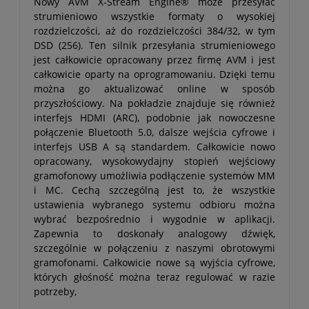
Nowy AVM X-Stream Engine® może przesyłać
strumieniowo wszystkie formaty o wysokiej
rozdzielczości, aż do rozdzielczości 384/32, w tym
DSD (256). Ten silnik przesyłania strumieniowego
jest całkowicie opracowany przez firmę AVM i jest
całkowicie oparty na oprogramowaniu. Dzięki temu
można go aktualizować online w sposób
przyszłościowy. Na pokładzie znajduje się również
interfejs HDMI (ARC), podobnie jak nowoczesne
połączenie Bluetooth 5.0, dalsze wejścia cyfrowe i
interfejs USB A są standardem. Całkowicie nowo
opracowany, wysokowydajny stopień wejściowy
gramofonowy umożliwia podłączenie systemów MM
i MC. Cechą szczególną jest to, że wszystkie
ustawienia wybranego systemu odbioru można
wybrać bezpośrednio i wygodnie w aplikacji.
Zapewnia to doskonały analogowy dźwięk,
szczególnie w połączeniu z naszymi obrotowymi
gramofonami. Całkowicie nowe są wyjścia cyfrowe,
których głośność można teraz regulować w razie
potrzeby,