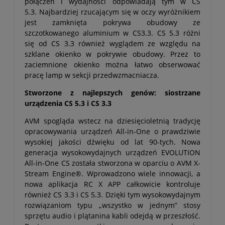
połączeń i wydajności odpowiadają tym w CS
5.3. Najbardziej rzucającym się w oczy wyróżnikiem
jest zamknięta pokrywa obudowy ze
szczotkowanego aluminium w CS3.3. CS 5.3 różni
się od CS 3.3 również wyglądem ze względu na
szklane okienko w pokrywie obudowy. Przez to
zaciemnione okienko można łatwo obserwować
pracę lamp w sekcji przedwzmacniacza.
Stworzone z najlepszych genów: siostrzane
urządzenia CS 5.3 i CS 3.3
AVM spogląda wstecz na dziesięcioletnią tradycję
opracowywania urządzeń All-in-One o prawdziwie
wysokiej jakości dźwięku od lat 90-tych. Nowa
generacja wysokowydajnych urządzeń EVOLUTION
All-in-One CS została stworzona w oparciu o AVM X-
Stream Engine®. Wprowadzono wiele innowacji, a
nowa aplikacja RC X APP całkowicie kontroluje
również CS 3.3 i CS 5.3. Dzięki tym wysokowydajnym
rozwiązaniom typu „wszystko w jednym” stosy
sprzętu audio i plątanina kabli odejdą w przeszłość.