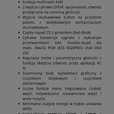
Funkcja multiroom AVM
2 wyjścia cyfrowe (SPDIF, opcjonalnie), również
przełączane na zmienną głośność
Wyjście słuchawkowe 6,3mm na przednim
panelu z dedykowanym wzmacniaczem
słuchawkowym
Czysty napęd CD z gniazdem (Red-Book)
Cyfrowa konwersja sygnału z wybranym
przetwornikiem DAC Double-Quad dla
maks. 384/32 PCM (ESS 9028PRO) i/lub DSD
256
Regulacja tonów i parametryczna głośność z
funkcją obejścia (również przez aplikację RC
X)
Ściemniany biały wyświetlacz graficzny z
czujnikiem dotykowym i czujnikiem
zbliżeniowym
Liczne funkcje menu (regulowana czułość
wejść, indywidualne nazewnictwo wejść i
wiele innych)
Minimalne zużycie energii w trybie czuwania
(APD)
Kompaktowy rozmiar: 43mm x 12mm x