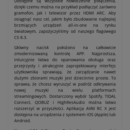
Dostępne są wszystkie nowoczesne połączenia,
dzięki czemu można na przykład podłączyć zarówno
gramofon, jak i telewizor przez HDMI ARC. Aby
osiągnąć nasz cel, jakim było zbudowanie najlepiej
brzmiących urządzeń all-in-one na rynku
światowym, zapożyczyliśmy od naszego flagowego
CS 8.3.
Główny nacisk położono na całkowicie
zmodernizowaną kontrolę APP. Najprostsza,
intuicyjnie łatwa do opanowania obsługa oraz
przejrzysty i atrakcyjnie zaprojektowany interfejs
użytkownika sprawiają, że zarządzanie nawet
dużymi zbiorami muzyki jest dziecinnie proste. To
sprawia, że chcesz wyruszyć w podróż odkrywania
nowej muzyki na wielu platformach
streamingowych. Dostarczony wybór Spotify, TIDAL
Connect, QOBUZ i HighResAudio można łatwo
rozszerzyć w przyszłości. Aplikacja AVM RC X jest
dostępna na urządzenia z systemem iOS (Apple) lub
Android.