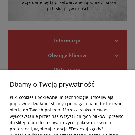
Twoje dane będą przetwarzane zgodnie z naszą
polityką prywatności
Informacje
Obsługa klienta
Moje konto
Dbamy o Twoją prywatność
Płatności i dostawa
Pliki cookies i pokrewne im technologie umożliwiają
Kontakt
poprawne działanie strony i pomagają nam dostosować
ofertę do Twoich potrzeb. Możesz zaakceptować
Kontakt
wykorzystanie przez nas wszystkich tych plików i przejść
do sklepu lub dostosować użycie plików do swoich
undefined
preferencji, wybierając opcję "Dostosuj zgody".