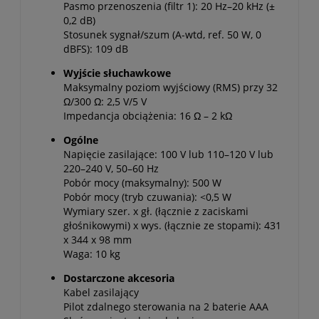
Pasmo przenoszenia (filtr 1): 20 Hz–20 kHz (±
0,2 dB)
Stosunek sygnał/szum (A-wtd, ref. 50 W, 0
dBFS): 109 dB
Wyjście słuchawkowe
Maksymalny poziom wyjściowy (RMS) przy 32
Ω/300 Ω: 2,5 V/5 V
Impedancja obciążenia: 16 Ω – 2 kΩ
Ogólne
Napięcie zasilające: 100 V lub 110–120 V lub
220–240 V, 50–60 Hz
Pobór mocy (maksymalny): 500 W
Pobór mocy (tryb czuwania): <0,5 W
Wymiary szer. x gł. (łącznie z zaciskami
głośnikowymi) x wys. (łącznie ze stopami): 431
x 344 x 98 mm
Waga: 10 kg
Dostarczone akcesoria
Kabel zasilający
Pilot zdalnego sterowania na 2 baterie AAA