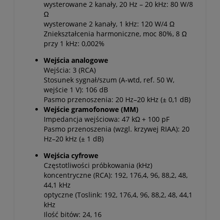
wysterowane 2 kanały, 20 Hz – 20 kHz: 80 W/8
Ω
wysterowane 2 kanały, 1 kHz: 120 W/4 Ω
Zniekształcenia harmoniczne, moc 80%, 8 Ω
przy 1 kHz: 0,002%
Wejścia analogowe
Wejścia: 3 (RCA)
Stosunek sygnał/szum (A-wtd, ref. 50 W,
wejście 1 V): 106 dB
Pasmo przenoszenia: 20 Hz–20 kHz (± 0,1 dB)
Wejście gramofonowe (MM)
Impedancja wejściowa: 47 kΩ + 100 pF
Pasmo przenoszenia (wzgl. krzywej RIAA): 20
Hz–20 kHz (± 1 dB)
Wejścia cyfrowe
Częstotliwości próbkowania (kHz)
koncentryczne (RCA): 192, 176,4, 96, 88,2, 48,
44,1 kHz
optyczne (Toslink: 192, 176,4, 96, 88,2, 48, 44,1
kHz
Ilość bitów: 24, 16