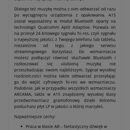
Dlatego też muzykę można z nim odtwarzać od razu
po wyciągnięciu urządzenia z opakowania. A15
został wyposażony w moduł Bluetooth oparty na
technologii Qualcomm AptX Adaptive. Pozwala on
na przesył 24-bitowego sygnału hi-res, czyli sygnału
o najwyższej jakości, z Twojego telefonu lub tabletu,
niezależnie od tego, z jakiego serwisu
streamingowego korzystasz. Do wzmacniacza
możesz podłączyć również słuchawki Bluetooth i
rozkoszować się ulubioną muzyką nie
przeszkadzając swoim najbliższym. Sygnał wysokiej
rozdzielczości można także odtwarzać przesyłając
go do wejść cyfrowych hi-res we wzmacniaczu.
Podobnie, jak w przypadku wszystkich wzmacniaczy
ARCAMA, także w A15 znajdziemy wysokiej klasy
przedwzmacniacz gramofonowy dzięki któremu
posłuchasz płyt LP w jakości o której marzyłeś.
Najważniejsze cechy:
Praca w klasie AB – fantastyczny dźwięk w