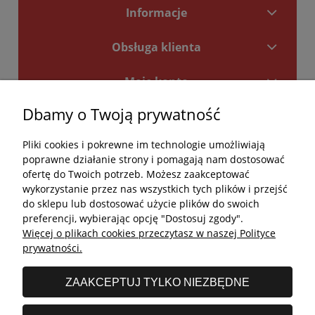
Informacje
Obsługa klienta
Moje konto
Dbamy o Twoją prywatność
Płatności i dostawa
Pliki cookies i pokrewne im technologie umożliwiają
Kontakt
poprawne działanie strony i pomagają nam dostosować
ofertę do Twoich potrzeb. Możesz zaakceptować
Kontakt
wykorzystanie przez nas wszystkich tych plików i przejść
do sklepu lub dostosować użycie plików do swoich
undefined
preferencji, wybierając opcję "Dostosuj zgody".
Więcej o plikach cookies przeczytasz w naszej Polityce
undefined
prywatności.
Godziny otwarcia salonu:
ZAAKCEPTUJ TYLKO NIEZBĘDNE
Poniedziałek - Piątek: 11:00 - 19:00
Sobota: 10:00 - 14:00