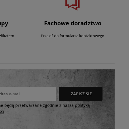
upy
Fachowe doradztwo
yfikatem
Przejdź do formularza kontaktowego
ZAPISZ SIĘ
ne będą przetwarzane zgodnie z naszą
polityką
ści