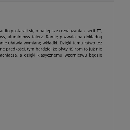
io postarali się o najlepsze rozwiązania z serii TT,
wy, aluminiowy talerz. Ramię pozwala na dokładną
anie ułatwia wymianę wkładki. Dzięki temu łatwo też
 prędkości, tym bardziej że płyty 45 rpm to już nie
macniacza, a dzięki klasycznemu wzornictwu będzie