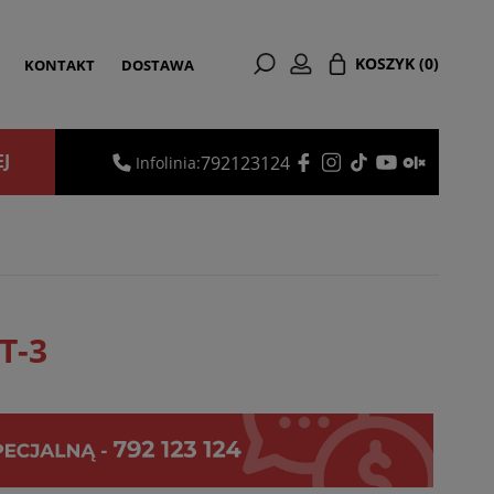
KOSZYK
(0)
KONTAKT
DOSTAWA
EJ
792123124
Infolinia:
T-3