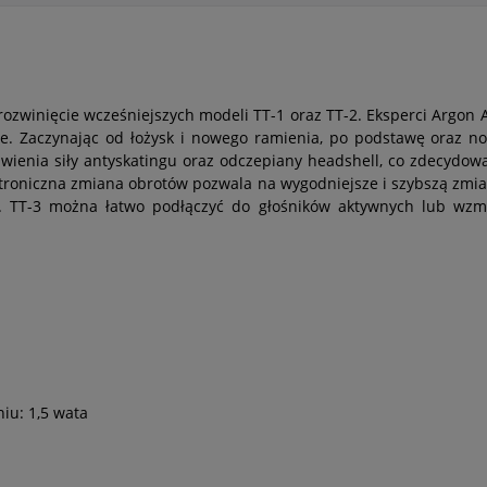
winięcie wcześniejszych modeli TT-1 oraz TT-2. Eksperci Argon Aud
. Zaczynając od łożysk i nowego ramienia, po podstawę oraz no
awienia siły antyskatingu oraz odczepiany headshell, co zdecydow
roniczna zmiana obrotów pozwala na wygodniejsze i szybszą zmianę
kie. TT-3 można łatwo podłączyć do głośników aktywnych lub wz
u: 1,5 wata