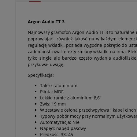
Argon Audio TT-3
Najnowszy gramofon Argon Audio TT-3 to naturalne roz
poprawiając również jakość na w każdym elemencie
regulację wkładki, posiada wygodne pokrętło do ust
zademonstrować efekty zmiany wkładki na inną. Elekt
tylko single ale bardzo często wydania audiofils
przykuwał uwagę.
Specyfikacja:
Talerz: aluminium
Plinta: MDF
Lekkie ramię z aluminium 8,6"
Zwis: 19 mm
W zestawie osłona przeciwpyłowa i kabel cinch
Typowy pobór mocy przy normalnym użytkowani
Automatyzacja: Nie
Napęd: napęd pasowy
Prędkość: 33; 45