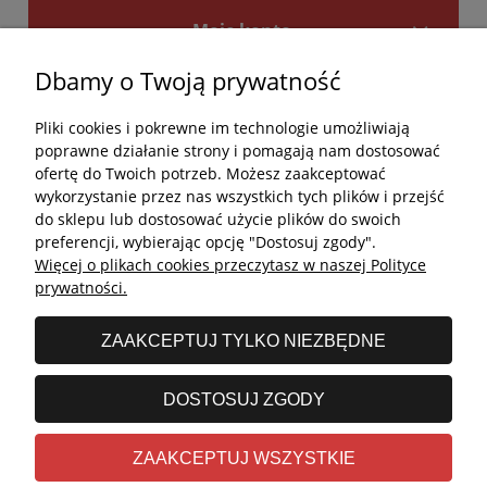
Moje konto
Dbamy o Twoją prywatność
Płatności i dostawa
Pliki cookies i pokrewne im technologie umożliwiają
Kontakt
poprawne działanie strony i pomagają nam dostosować
ofertę do Twoich potrzeb. Możesz zaakceptować
Kontakt
wykorzystanie przez nas wszystkich tych plików i przejść
do sklepu lub dostosować użycie plików do swoich
undefined
preferencji, wybierając opcję "Dostosuj zgody".
Więcej o plikach cookies przeczytasz w naszej Polityce
undefined
prywatności.
Godziny otwarcia salonu:
ZAAKCEPTUJ TYLKO NIEZBĘDNE
Poniedziałek - Piątek: 11:00 - 19:00
Sobota: 10:00 - 14:00
DOSTOSUJ ZGODY
undefined © 2026 Wszelkie prawa zastrzeżone
ZAAKCEPTUJ WSZYSTKIE