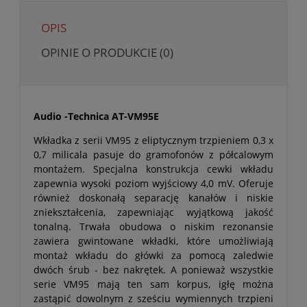
OPIS
OPINIE O PRODUKCIE (0)
Audio -Technica AT-VM95E
Wkładka z serii VM95 z eliptycznym trzpieniem 0,3 x
0,7 milicala pasuje do gramofonów z półcalowym
montażem. Specjalna konstrukcja cewki wkładu
zapewnia wysoki poziom wyjściowy 4,0 mV. Oferuje
również doskonałą separację kanałów i niskie
zniekształcenia, zapewniając wyjątkową jakość
tonalną. Trwała obudowa o niskim rezonansie
zawiera gwintowane wkładki, które umożliwiają
montaż wkładu do główki za pomocą zaledwie
dwóch śrub - bez nakrętek. A ponieważ wszystkie
serie VM95 mają ten sam korpus, igłę można
zastąpić dowolnym z sześciu wymiennych trzpieni