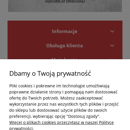
polityką prywatności
Informacje
Obsługa klienta
Moje konto
Dbamy o Twoją prywatność
Płatności i dostawa
Pliki cookies i pokrewne im technologie umożliwiają
Kontakt
poprawne działanie strony i pomagają nam dostosować
ofertę do Twoich potrzeb. Możesz zaakceptować
Kontakt
wykorzystanie przez nas wszystkich tych plików i przejść
do sklepu lub dostosować użycie plików do swoich
undefined
preferencji, wybierając opcję "Dostosuj zgody".
Więcej o plikach cookies przeczytasz w naszej Polityce
undefined
prywatności.