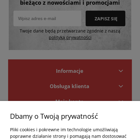
bieżąco z nowościami i promocjami
ZAPISZ SIĘ
Twoje dane będą przetwarzane zgodnie z naszą
polityką prywatności
Informacje
Obsługa klienta
Moje konto
Dbamy o Twoją prywatność
Płatności i dostawa
Pliki cookies i pokrewne im technologie umożliwiają
Kontakt
poprawne działanie strony i pomagają nam dostosować