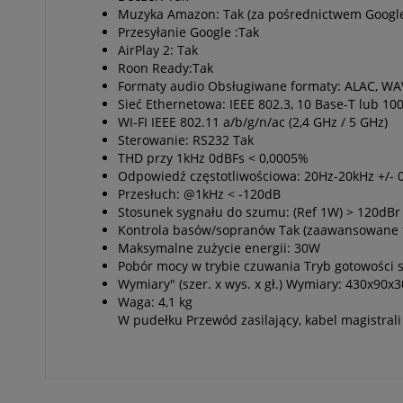
Muzyka Amazon: Tak (za pośrednictwem Google
Przesyłanie Google :Tak
AirPlay 2: Tak
Roon Ready:Tak
Formaty audio Obsługiwane formaty: ALAC, WAV
Sieć Ethernetowa: IEEE 802.3, 10 Base-T lub 10
WI-FI IEEE 802.11 a/b/g/n/ac (2,4 GHz / 5 GHz)
Sterowanie: RS232 Tak
THD przy 1kHz 0dBFs < 0,0005%
Odpowiedź częstotliwościowa: 20Hz-20kHz +/- 
Przesłuch: @1kHz < -120dB
Stosunek sygnału do szumu: (Ref 1W) > 120dBr
Kontrola basów/sopranów Tak (zaawansowane 
Maksymalne zużycie energii: 30W
Pobór mocy w trybie czuwania Tryb gotowości si
Wymiary" (szer. x wys. x gł.) Wymiary: 430x90
Waga: 4,1 kg
W pudełku Przewód zasilający, kabel magistrali 