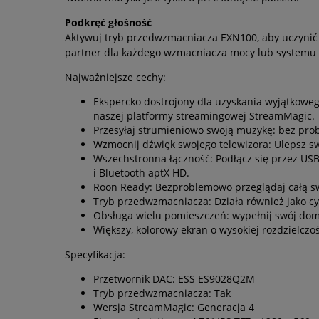
Podkręć głośność
Aktywuj tryb przedwzmacniacza EXN100, aby uczynić g
partner dla każdego wzmacniacza mocy lub systemu 
Najważniejsze cechy:
Ekspercko dostrojony dla uzyskania wyjątkowe
naszej platformy streamingowej StreamMagic.
Przesyłaj strumieniowo swoją muzykę: bez probl
Wzmocnij dźwięk swojego telewizora: Ulepsz s
Wszechstronna łączność: Podłącz się przez US
i Bluetooth aptX HD.
Roon Ready: Bezproblemowo przeglądaj całą swo
Tryb przedwzmacniacza: Działa również jako cy
Obsługa wielu pomieszczeń: wypełnij swój dom 
Większy, kolorowy ekran o wysokiej rozdzielczo
Specyfikacja:
Przetwornik DAC: ESS ES9028Q2M
Tryb przedwzmacniacza: Tak
Wersja StreamMagic: Generacja 4