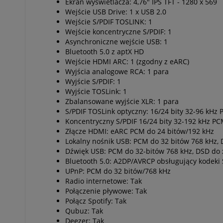
Ekran wyświetlacza: 4,76" IPS TFT - 1280 x 569
Wejście USB Drive: 1 x USB 2.0
Wejście S/PDIF TOSLINK: 1
Wejście koncentryczne S/PDIF: 1
Asynchroniczne wejście USB: 1
Bluetooth 5.0 z aptX HD
Wejście HDMI ARC: 1 (zgodny z eARC)
Wyjścia analogowe RCA: 1 para
Wyjście S/PDIF: 1
Wyjście TOSLink: 1
Zbalansowane wyjście XLR: 1 para
S/PDIF TOSLink optyczny: 16/24 bity 32-96 kHz
Koncentryczny S/PDIF 16/24 bity 32-192 kHz P
Złącze HDMI: eARC PCM do 24 bitów/192 kHz
Lokalny nośnik USB: PCM do 32 bitów 768 kHz, 
Dźwięk USB: PCM do 32-bitów 768 kHz, DSD do
Bluetooth 5.0: A2DP/AVRCP obsługujący kodeki 
UPnP: PCM do 32 bitów/768 kHz
Radio internetowe: Tak
Połączenie pływowe: Tak
Połącz Spotify: Tak
Qubuz: Tak
Deezer: Tak