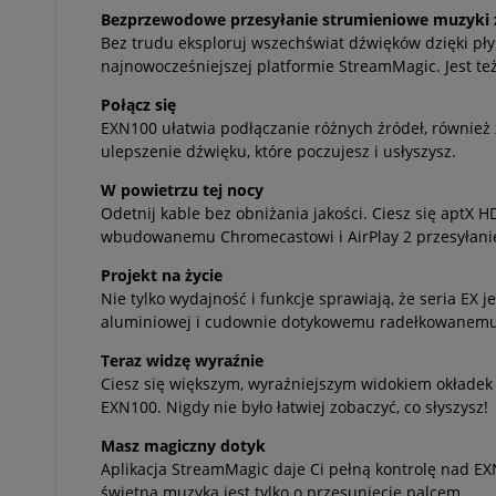
Bezprzewodowe przesyłanie strumieniowe muzyki 
Bez trudu eksploruj wszechświat dźwięków dzięki płyn
najnowocześniejszej platformie StreamMagic. Jest też
Połącz się
EXN100 ułatwia podłączanie różnych źródeł, również
ulepszenie dźwięku, które poczujesz i usłyszysz.
W powietrzu tej nocy
Odetnij kable bez obniżania jakości. Ciesz się aptX
wbudowanemu Chromecastowi i AirPlay 2 przesyłanie 
Projekt na życie
Nie tylko wydajność i funkcje sprawiają, że seria EX j
aluminiowej i cudownie dotykowemu radełkowanemu 
Teraz widzę wyraźnie
Ciesz się większym, wyraźniejszym widokiem okładek
EXN100. Nigdy nie było łatwiej zobaczyć, co słyszysz!
Masz magiczny dotyk
Aplikacja StreamMagic daje Ci pełną kontrolę nad EXN
świetna muzyka jest tylko o przesunięcie palcem.