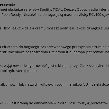
ze świata
nej obsłudze serwisów Spotify, TIDAL, Deezer, Qobuz, radia intern
 Roon Ready. Niezależnie od tego, jaką masz playlistę, EXN100 uja
 z HDMI eARC – dzięki czemu możesz podnieść jakość dźwięku z ulu
 HD Bluetooth do bogatego, bezprzewodowego przesyłania strumienio
strumieniowe bezpośrednio z telefonu lub laptopa jest równie łat
est wyjątkowa: design również jest o klasę lepszy. Ciesz się stylem i
pokrętłu sterującemu.
 albumów – lub naszych kultowych opcji mierników VU – dzięki duż
100 i jest bramą do odkrywania większej ilości muzyki, podcastów 