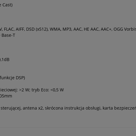
 Cast)
, FLAC, AIFF, DSD (x512), WMA, MP3, AAC, HE AAC, AAC+, OGG Vorbi
0 Base-T
0,1dB
funkcje DSP)
eciowej: >2 W; tryb Eco: <0,5 W
x305mm
sterującej, antena x2, skrócona instrukcja obsługi, karta bezpiecze