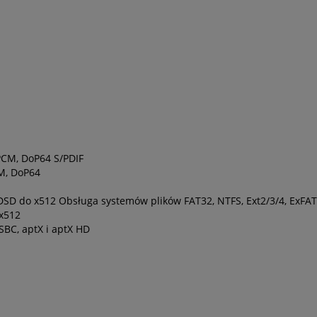
 PCM, DoP64 S/PDIF
CM, DoP64
DSD do x512 Obsługa systemów plików FAT32, NTFS, Ext2/3/4, ExFAT
 x512
SBC, aptX i aptX HD