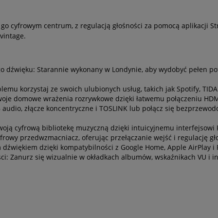
o cyfrowym centrum, z regulacją głośności za pomocą aplikacji St
vintage.
go dźwięku: Starannie wykonany w Londynie, aby wydobyć pełen po
emu korzystaj ze swoich ulubionych usług, takich jak Spotify, TIDAL
woje domowe wrażenia rozrywkowe dzięki łatwemu połączeniu HDMI
B audio, złącze koncentryczne i TOSLINK lub połącz się bezprzew
ją cyfrową bibliotekę muzyczną dzięki intuicyjnemu interfejsowi 
frowy przedwzmacniacz, oferując przełączanie wejść i regulację g
dźwiękiem dzięki kompatybilności z Google Home, Apple AirPlay i 
ści: Zanurz się wizualnie w okładkach albumów, wskaźnikach VU i i