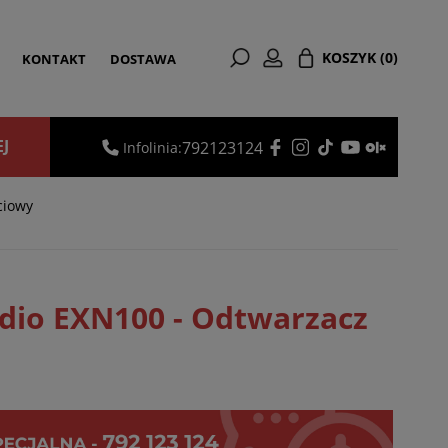
KOSZYK
(0)
KONTAKT
DOSTAWA
EJ
792123124
Infolinia:
ciowy
dio EXN100 - Odtwarzacz