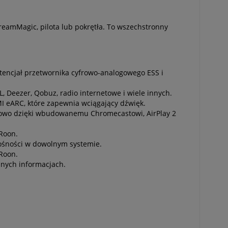
reamMagic, pilota lub pokrętła. To wszechstronny
tencjał przetwornika cyfrowo-analogowego ESS i
, Deezer, Qobuz, radio internetowe i wiele innych.
 eARC, które zapewnia wciągający dźwięk.
odowo dzięki wbudowanemu Chromecastowi, AirPlay 2
Roon.
łośności w dowolnym systemie.
Roon.
nnych informacjach.