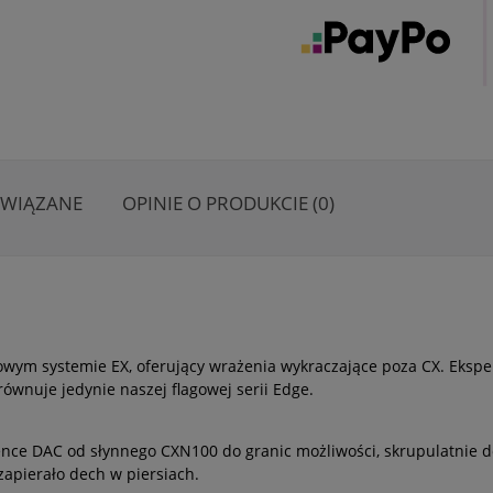
OWIĄZANE
OPINIE O PRODUKCIE (0)
ym systemie EX, oferujący wrażenia wykraczające poza CX. Ekspe
równuje jedynie naszej flagowej serii Edge.
nce DAC od słynnego CXN100 do granic możliwości, skrupulatnie do
 zapierało dech w piersiach.