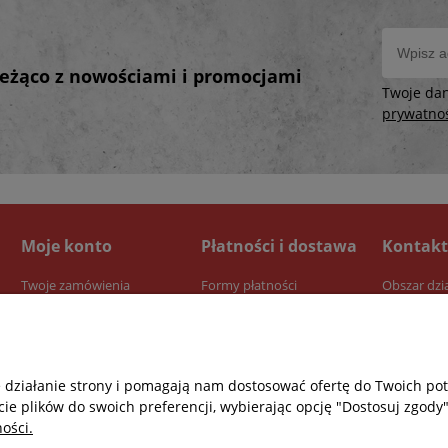
bieżąco z nowościami i promocjami
Twoje da
prywatno
Moje konto
Płatności i dostawa
Kontakt
Twoje zamówienia
Formy płatności
Obszar dzi
Ustawienia konta
Dostawa
Przechowalnia
Czas realizacji zamówienia
e działanie strony i pomagają nam dostosować ofertę do Twoich p
cie plików do swoich preferencji, wybierając opcję "Dostosuj zgody"
ości.