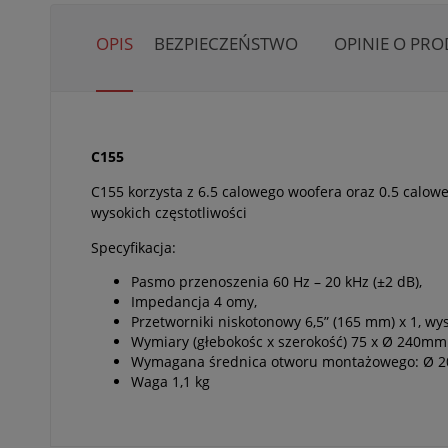
OPIS
BEZPIECZEŃSTWO
OPINIE O PRO
C155
C155 korzysta z 6.5 calowego woofera oraz 0.5 calo
wysokich częstotliwości
Specyfikacja:
Pasmo przenoszenia 60 Hz – 20 kHz (±2 dB),
Impedancja 4 omy,
Przetworniki niskotonowy 6,5” (165 mm) x 1, wy
Wymiary (głebokośc x szerokość) 75 x Ø 240mm
Wymagana średnica otworu montażowego: Ø 
Waga 1,1 kg