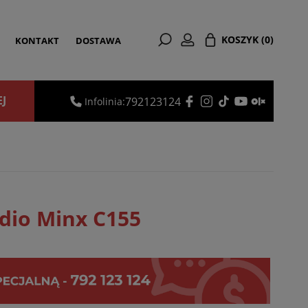
KOSZYK
(0)
KONTAKT
DOSTAWA
EJ
792123124
Infolinia:
dio Minx C155