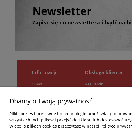
Newsletter
Zapisz się do newslettera i bądź na 
Informacje
Obsługa klienta
O nas
Regulamin
Pytania i odpowiedzi
Zwroty i reklamacje
Jak kupować?
Polityka prywatności
Dbamy o Twoją prywatność
Kontakt
Pliki cookies i pokrewne im technologie umożliwiają poprawn
wszystkich tych plików i przejść do sklepu lub dostosować uży
Więcej o plikach cookies przeczytasz w naszej Polityce prywatn