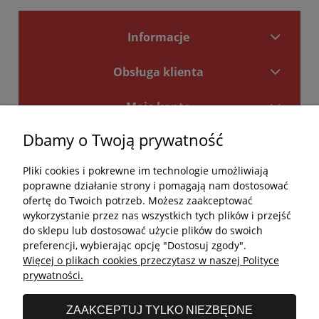
Informacje
Obsługa klienta
Moje konto
Dbamy o Twoją prywatność
Płatności i dostawa
Pliki cookies i pokrewne im technologie umożliwiają
Kontakt
poprawne działanie strony i pomagają nam dostosować
ofertę do Twoich potrzeb. Możesz zaakceptować
Kontakt
wykorzystanie przez nas wszystkich tych plików i przejść
do sklepu lub dostosować użycie plików do swoich
undefined
preferencji, wybierając opcję "Dostosuj zgody".
Więcej o plikach cookies przeczytasz w naszej Polityce
undefined
prywatności.
Godziny otwarcia salonu:
ZAAKCEPTUJ TYLKO NIEZBĘDNE
Poniedziałek - Piątek: 11:00 - 19:00