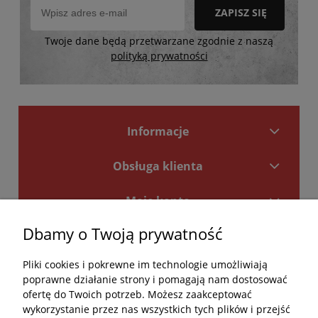
ZAPISZ SIĘ
Twoje dane będą przetwarzane zgodnie z naszą
polityką prywatności
Informacje
Obsługa klienta
Moje konto
Dbamy o Twoją prywatność
Płatności i dostawa
Pliki cookies i pokrewne im technologie umożliwiają
Kontakt
poprawne działanie strony i pomagają nam dostosować
ofertę do Twoich potrzeb. Możesz zaakceptować
Kontakt
wykorzystanie przez nas wszystkich tych plików i przejść