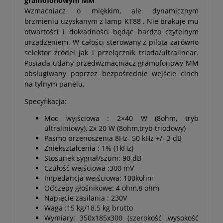
gramofonowym MM
Wzmacniacz o miękkim, ale dynamicznym
brzmieniu uzyskanym z lamp KT88 . Nie brakuje mu
otwartości i dokładności będąc bardzo czytelnym
urządzeniem. W całości sterowany z pilota zarówno
selektor źródeł jak i przełącznik trioda/ultralinear.
Posiada udany przedwzmacniacz gramofonowy MM
obsługiwany poprzez bezpośrednie wejście cinch
na tylnym panelu.
Specyfikacja:
Moc wyjściowa : 2×40 W (8ohm, tryb
ultraliniowy), 2x 20 W (8ohm,tryb triodowy)
Pasmo przenoszenia 8Hz- 50 kHz +/- 3 dB
Zniekształcenia : 1% (1kHz)
Stosunek sygnał/szum: 90 dB
Czułość wejściowa :300 mV
Impedancja wejściowa: 100kohm
Odczepy głośnikowe: 4 ohm,8 ohm
Napięcie zasilania : 230V
Waga :15 kg/18.5 kg brutto
Wymiary: 350x185x300 (szerokość ,wysokość