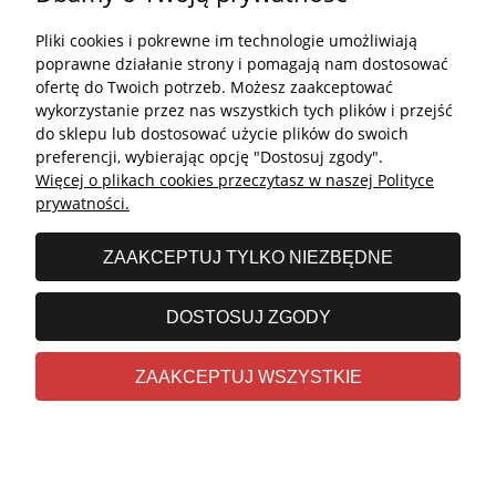
Pliki cookies i pokrewne im technologie umożliwiają
Kontakt
poprawne działanie strony i pomagają nam dostosować
ofertę do Twoich potrzeb. Możesz zaakceptować
Kontakt
wykorzystanie przez nas wszystkich tych plików i przejść
do sklepu lub dostosować użycie plików do swoich
undefined
preferencji, wybierając opcję "Dostosuj zgody".
Więcej o plikach cookies przeczytasz w naszej Polityce
undefined
prywatności.
Godziny otwarcia salonu:
ZAAKCEPTUJ TYLKO NIEZBĘDNE
Poniedziałek - Piątek: 11:00 - 19:00
Sobota: 10:00 - 14:00
DOSTOSUJ ZGODY
undefined © 2026 Wszelkie prawa zastrzeżone
ZAAKCEPTUJ WSZYSTKIE
Realizacja
Stolems.com
|
Sklep internetowy Shoper.pl
POKAŻ PEŁNĄ WERSJĘ STRONY