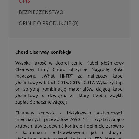
OPIS
BEZPIECZEŃSTWO
OPINIE O PRODUKCIE (0)
Chord Clearway Konfekcja
Wysoka jakość w dobrej cenie. Kabel głośnikowy
Clearway firmy Chord otrzymał Nagrodę Roku
magazynu „What Hi-Fi?” za najlepszy kabel
głośnikowy w latach 2015, 2016 i 2017. Wykorzystuje
on sprytną kombinację materiałów, dającą kabel
głośnikowy o dźwięku, za który trzeba zwykle
zapłacić znacznie więcej!
Clearway korzysta z 14-żyłowych beztlenowych
miedzianych przewodów AWG 14 – wystarczająco
grubych, aby zapewnić kontrolę i definicję zarówno
z kolumnami podstawkowymi, jak i dużymi
głośnikami podłogowymi. Izolacja to FEP, który ma