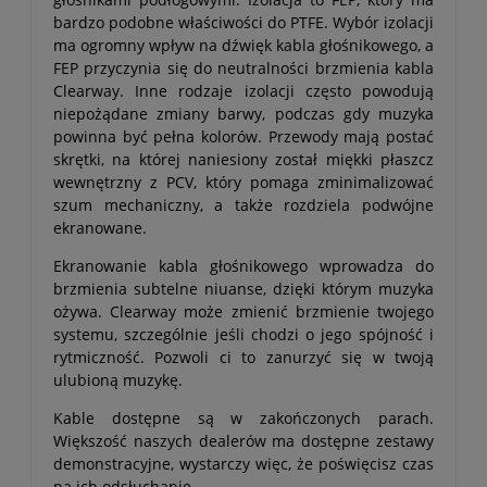
bardzo podobne właściwości do PTFE. Wybór izolacji
ma ogromny wpływ na dźwięk kabla głośnikowego, a
FEP przyczynia się do neutralności brzmienia kabla
Clearway. Inne rodzaje izolacji często powodują
niepożądane zmiany barwy, podczas gdy muzyka
powinna być pełna kolorów. Przewody mają postać
skrętki, na której naniesiony został miękki płaszcz
wewnętrzny z PCV, który pomaga zminimalizować
szum mechaniczny, a także rozdziela podwójne
ekranowane.
Ekranowanie kabla głośnikowego wprowadza do
brzmienia subtelne niuanse, dzięki którym muzyka
ożywa. Clearway może zmienić brzmienie twojego
systemu, szczególnie jeśli chodzi o jego spójność i
rytmiczność. Pozwoli ci to zanurzyć się w twoją
ulubioną muzykę.
Kable dostępne są w zakończonych parach.
Większość naszych dealerów ma dostępne zestawy
demonstracyjne, wystarczy więc, że poświęcisz czas
na ich odsłuchanie.