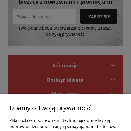
bieżąco z nowościami i promocjami
ZAPISZ SIĘ
Twoje dane będą przetwarzane zgodnie z naszą
polityką prywatności
Informacje
Obsługa klienta
Moje konto
Dbamy o Twoją prywatność
Płatności i dostawa
Pliki cookies i pokrewne im technologie umożliwiają
Kontakt
poprawne działanie strony i pomagają nam dostosować