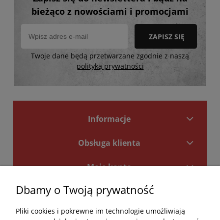
bieżąco z nowościami i promocjami
ZAPISZ SIĘ
Twoje dane będą przetwarzane zgodnie z naszą
polityką prywatności
Informacje
Obsługa klienta
Moje konto
Dbamy o Twoją prywatność
Płatności i dostawa
Pliki cookies i pokrewne im technologie umożliwiają
Kontakt