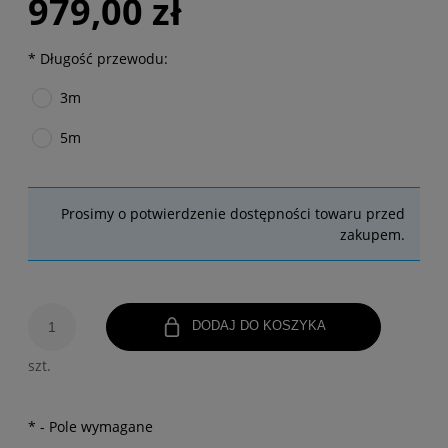
979,00 zł
*
Długość przewodu:
3m
5m
Prosimy o potwierdzenie dostępności towaru przed
zakupem.
DODAJ DO KOSZYKA
szt.
*
- Pole wymagane