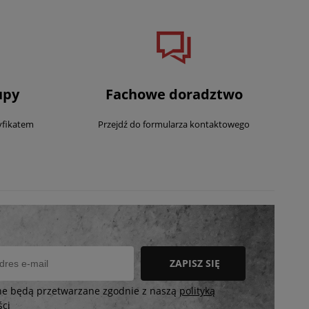
upy
Fachowe doradztwo
yfikatem
Przejdź do formularza kontaktowego
ZAPISZ SIĘ
ne będą przetwarzane zgodnie z naszą
polityką
ści