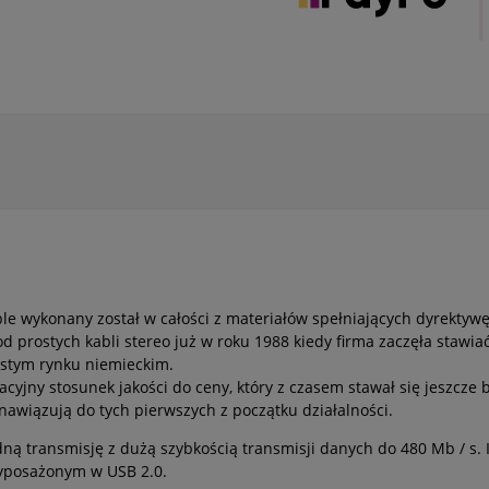
le wykonany został w całości z materiałów spełniających dyrektywę
 prostych kabli stereo już w roku 1988 kiedy firma zaczęła stawia
ystym rynku niemieckim.
jny stosunek jakości do ceny, który z czasem stawał się jeszcze bar
awiązują do tych pierwszych z początku działalności.
 transmisję z dużą szybkością transmisji danych do 480 Mb / s. I
yposażonym w USB 2.0.