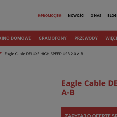
%PROMOCJE%
NOWOŚCI
O NAS
BLOG
KINO DOMOWE
GRAMOFONY
PRZEWODY
WIĘC
•
Eagle Cable DELUXE HIGH-SPEED USB 2.0 A-B
Eagle Cable D
A-B