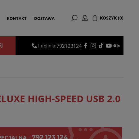
KOSZYK
(0)
KONTAKT
DOSTAWA
EJ
792123124
Infolinia:
ELUXE HIGH-SPEED USB 2.0