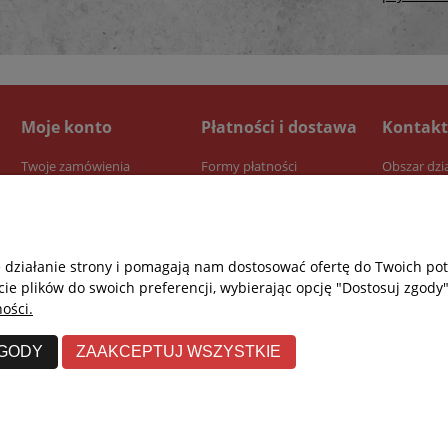
Moje konto
Płatności i dostawa
Kontakt
Twoje zamówienia
Formy płatności
Obszar dzi
Ustawienia konta
Dostawa
Przechowalnia
Czas realizacji zamówienia
e działanie strony i pomagają nam dostosować ofertę do Twoich p
cie plików do swoich preferencji, wybierając opcję "Dostosuj zgody"
ości.
ZGODY
ZAAKCEPTUJ WSZYSTKIE
Re