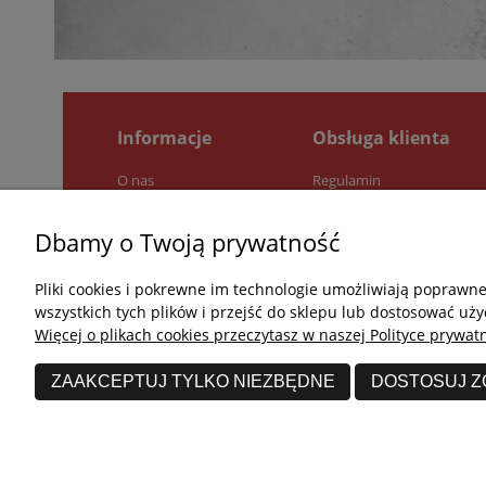
Informacje
Obsługa klienta
O nas
Regulamin
Pytania i odpowiedzi
Zwroty i reklamacje
Jak kupować?
Polityka prywatności
Dbamy o Twoją prywatność
Kontakt
Pliki cookies i pokrewne im technologie umożliwiają poprawn
wszystkich tych plików i przejść do sklepu lub dostosować uży
Więcej o plikach cookies przeczytasz w naszej Polityce prywatn
ZAAKCEPTUJ TYLKO NIEZBĘDNE
DOSTOSUJ 
undefined © 2026 Wszelkie prawa zastrzeżone