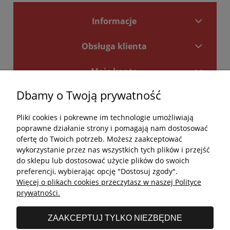
Informacje
Obsługa klienta
Moje konto
Dbamy o Twoją prywatność
Płatności i dostawa
Pliki cookies i pokrewne im technologie umożliwiają
Kontakt
poprawne działanie strony i pomagają nam dostosować
ofertę do Twoich potrzeb. Możesz zaakceptować
Kontakt
wykorzystanie przez nas wszystkich tych plików i przejść
do sklepu lub dostosować użycie plików do swoich
undefined
preferencji, wybierając opcję "Dostosuj zgody".
Więcej o plikach cookies przeczytasz w naszej Polityce
undefined
prywatności.
Godziny otwarcia salonu:
ZAAKCEPTUJ TYLKO NIEZBĘDNE
Poniedziałek - Piątek: 11:00 - 19:00
Sobota: 10:00 - 14:00