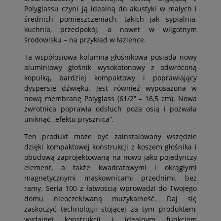
Polyglassu czyni ją idealną do akustyki w małych i
średnich pomieszczeniach, takich jak sypialnia,
kuchnia, przedpokój, a nawet w wilgotnym
środowisku – na przykład w łazience.
Ta współosiowa kolumna głośnikowa posiada nowy
aluminiowy głośnik wysokotonowy z odwróconą
kopułką, bardziej kompaktowy i poprawiający
dyspersję dźwięku. Jest również wyposażona w
nową membranę Polyglass (61/2″ – 16,5 cm). Nowa
zwrotnica poprawia odsłuch poza osią i pozwala
uniknąć „efektu prysznica”.
Ten produkt może być zainstalowany wszędzie
dzięki kompaktowej konstrukcji z koszem głośnika i
obudową zaprojektowaną na nowo jako pojedynczy
element, a także kwadratowymi i okrągłymi
magnetycznymi maskownicami przednimi, bez
ramy. Seria 100 z łatwością wprowadzi do Twojego
domu nieoczekiwaną muzykalność. Daj się
zaskoczyć technologii stojącej za tym produktem,
wydajnej konstrukcji i idealnym funkcjom