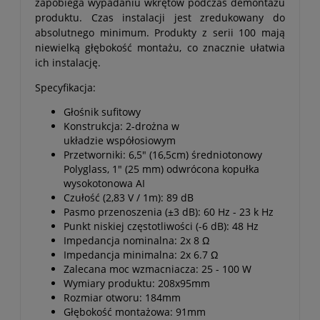
zapobiega wypadaniu wkrętów podczas demontażu
produktu. Czas instalacji jest zredukowany do
absolutnego minimum. Produkty z serii 100 mają
niewielką głębokość montażu, co znacznie ułatwia
ich instalację.
Specyfikacja:
Głośnik sufitowy
Konstrukcja: 2-drożna w
układzie współosiowym
Przetworniki: 6,5" (16,5cm) średniotonowy
Polyglass, 1" (25 mm) odwrócona kopułka
wysokotonowa AI
Czułość (2,83 V / 1m): 89 dB
Pasmo przenoszenia (±3 dB): 60 Hz - 23 k Hz
Punkt niskiej częstotliwości (-6 dB): 48 Hz
Impedancja nominalna: 2x 8 Ω
Impedancja minimalna: 2x 6.7 Ω
Zalecana moc wzmacniacza: 25 - 100 W
Wymiary produktu: 208x95mm
Rozmiar otworu: 184mm
Głębokość montażowa: 91mm