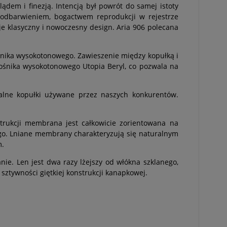
dem i finezją. Intencją był powrót do samej istoty
podbarwieniem, bogactwem reprodukcji w rejestrze
e klasyczny i nowoczesny design. Aria 906 polecana
nika wysokotonowego. Zawieszenie między kopułką i
łośnika wysokotonowego Utopia Beryl, co pozwala na
nalne kopułki używane przez naszych konkurentów.
trukcji membrana jest całkowicie zorientowana na
go. Lniane membrany charakteryzują się naturalnym
m.
nie. Len jest dwa razy lżejszy od włókna szklanego,
sztywności giętkiej konstrukcji kanapkowej.