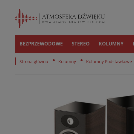
BEZPRZEWODOWE
STEREO
KOLUMNY
•
•
Strona główna
Kolumny
Kolumny Podstawkowe