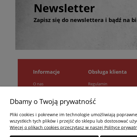
Newsletter
Zapisz się do newslettera i bądź na 
Informacje
Obsługa klienta
O nas
Regulamin
Pytania i odpowiedzi
Zwroty i reklamacje
Jak kupować?
Polityka prywatności
Dbamy o Twoją prywatność
Kontakt
Pliki cookies i pokrewne im technologie umożliwiają poprawn
wszystkich tych plików i przejść do sklepu lub dostosować uży
Więcej o plikach cookies przeczytasz w naszej Polityce prywatn