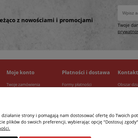
bieżąco z nowościami i promocjami
Twoje da
prywatno
Moje konto
Płatności i dostawa
Kontakt
Twoje zamówienia
Formy płatności
Obszar dzi
Ustawienia konta
Dostawa
Przechowalnia
Czas realizacji zamówienia
e działanie strony i pomagają nam dostosować ofertę do Twoich p
cie plików do swoich preferencji, wybierając opcję "Dostosuj zgody"
ości.