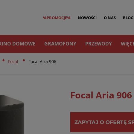
%PROMOCJE%
NOWOŚCI
O NAS
BLOG
KINO DOMOWE
GRAMOFONY
PRZEWODY
WIĘC
•
•
Focal
Focal Aria 906
Focal Aria 906