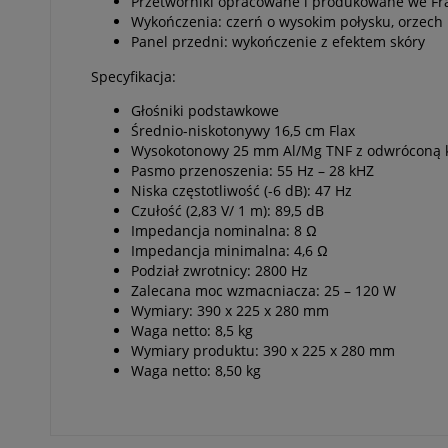
Przetworniki opracowane i produkowane we Fra
Wykończenia: czerń o wysokim połysku, orzech
Panel przedni: wykończenie z efektem skóry
Specyfikacja:
Głośniki podstawkowe
Średnio-niskotonywy 16,5 cm Flax
Wysokotonowy 25 mm Al/Mg TNF z odwróconą 
Pasmo przenoszenia: 55 Hz – 28 kHZ
Niska częstotliwość (-6 dB): 47 Hz
Czułość (2,83 V/ 1 m): 89,5 dB
Impedancja nominalna: 8 Ω
Impedancja minimalna: 4,6 Ω
Podział zwrotnicy: 2800 Hz
Zalecana moc wzmacniacza: 25 – 120 W
Wymiary: 390 x 225 x 280 mm
Waga netto: 8,5 kg
Wymiary produktu: 390 x 225 x 280 mm
Waga netto: 8,50 kg