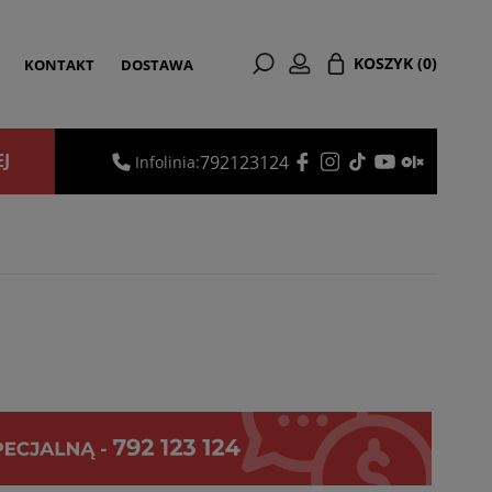
KOSZYK
(0)
KONTAKT
DOSTAWA
EJ
792123124
Infolinia: