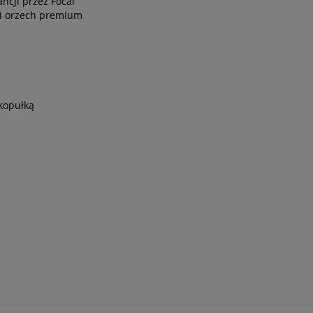
ncji przez Focal
 i orzech premium
kopułką