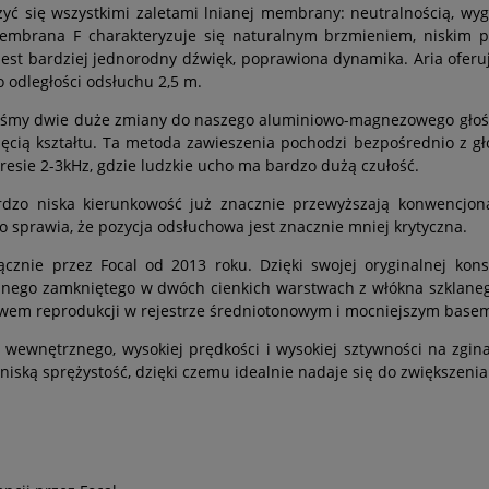
 się wszystkimi zaletami lnianej membrany: neutralnością, wyglą
 Membrana F charakteryzuje się naturalnym brzmieniem, niskim 
st bardziej jednorodny dźwięk, poprawiona dynamika. Aria oferuj
 odległości odsłuchu 2,5 m.
iliśmy dwie duże zmiany do naszego aluminiowo-magnezowego głoś
ięcią kształtu. Ta metoda zawieszenia pochodzi bezpośrednio z g
resie 2-3kHz, gdzie ludzkie ucho ma bardzo dużą czułość.
ardzo niska kierunkowość już znacznie przewyższają konwencjo
o sprawia, że pozycja odsłuchowa jest znacznie mniej krytyczna.
nie przez Focal od 2013 roku. Dzięki swojej oryginalnej kons
nianego zamkniętego w dwóch cienkich warstwach z włókna szklane
wem reprodukcji w rejestrze średniotonowym i mocniejszym base
 wewnętrznego, wysokiej prędkości i wysokiej sztywności na zgina
iską sprężystość, dzięki czemu idealnie nadaje się do zwiększenia 