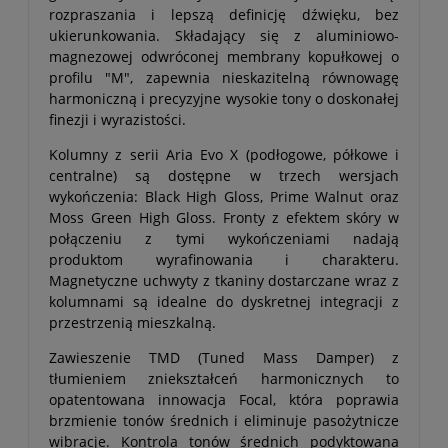
rozpraszania i lepszą definicję dźwięku, bez
ukierunkowania. Składający się z aluminiowo-
magnezowej odwróconej membrany kopułkowej o
profilu "M", zapewnia nieskazitelną równowagę
harmoniczną i precyzyjne wysokie tony o doskonałej
finezji i wyrazistości.
Kolumny z serii Aria Evo X (podłogowe, półkowe i
centralne) są dostępne w trzech wersjach
wykończenia: Black High Gloss, Prime Walnut oraz
Moss Green High Gloss. Fronty z efektem skóry w
połączeniu z tymi wykończeniami nadają
produktom wyrafinowania i charakteru.
Magnetyczne uchwyty z tkaniny dostarczane wraz z
kolumnami są idealne do dyskretnej integracji z
przestrzenią mieszkalną.
Zawieszenie TMD (Tuned Mass Damper) z
tłumieniem zniekształceń harmonicznych to
opatentowana innowacja Focal, która poprawia
brzmienie tonów średnich i eliminuje pasożytnicze
wibracje. Kontrola tonów średnich podyktowana