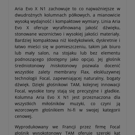
Aria Evo X N1 zachowuje to co najważniejsze w
dwudrożnych kolumnach półkowych, a mianowicie
wysoką wydajność i kompaktowe wymiary. Linia Aria
Evo X oferuje wyrafinowaną jakość dźwięku,
stonowane wzornictwo i wysokiej jakości materiały.
Bardziej kompaktowa niż kiedykolwiek, dyskretnie i
łatwo mieści się w pomieszczeniu, takim jak biuro
lub mały salon, na stojaku lub bez elementu
podnoszącego (dostępny jako opcja). Jej głośnik
średniotonowy /niskotonowy pozwala docenić
wszystkie zalety membrany Flax, ekskluzywnej
technologii Focal, zapewniającej naturalny, bogaty
dźwięk. Dzięki głośnikowi TAM, kolejnej innowacji
Focal, wysokie tony stają się precyzyjne i gładkie.
Kolumna Aria Evo X N1 jest przeznaczona dla
wszystkich miłośników muzyki, co czyni ją
wzorcowym głośnikiem hi-fi w swojej kategorii
cenowej.
Wyprodukowany we Francji przez firmę Focal
głośnik wysokotonowy TAM oferuje szeroki kąt