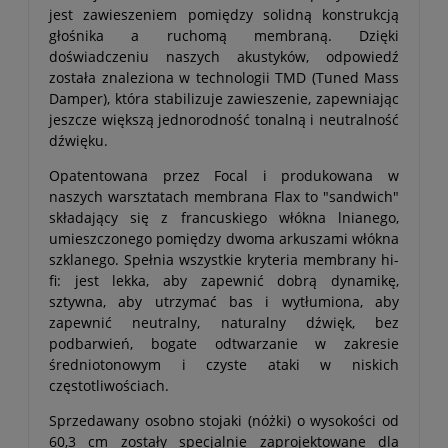
jest zawieszeniem pomiędzy solidną konstrukcją
głośnika a ruchomą membraną. Dzięki
doświadczeniu naszych akustyków, odpowiedź
została znaleziona w technologii TMD (Tuned Mass
Damper), która stabilizuje zawieszenie, zapewniając
jeszcze większą jednorodność tonalną i neutralność
dźwięku.
Opatentowana przez Focal i produkowana w
naszych warsztatach membrana Flax to "sandwich"
składający się z francuskiego włókna lnianego,
umieszczonego pomiędzy dwoma arkuszami włókna
szklanego. Spełnia wszystkie kryteria membrany hi-
fi: jest lekka, aby zapewnić dobrą dynamikę,
sztywna, aby utrzymać bas i wytłumiona, aby
zapewnić neutralny, naturalny dźwięk, bez
podbarwień, bogate odtwarzanie w zakresie
średniotonowym i czyste ataki w niskich
częstotliwościach.
Sprzedawany osobno stojaki (nóżki) o wysokości od
60,3 cm zostały specjalnie zaprojektowane dla