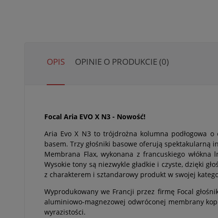
OPIS
OPINIE O PRODUKCIE (0)
Focal Aria EVO X N3 - Nowość!
Aria Evo X N3 to trójdrożna kolumna podłogowa o 
basem. Trzy głośniki basowe oferują spektakularną i
Membrana Flax, wykonana z francuskiego włókna l
Wysokie tony są niezwykle gładkie i czyste, dzięki gło
z charakterem i sztandarowy produkt w swojej kategor
Wyprodukowany we Francji przez firmę Focal głośnik
aluminiowo-magnezowej odwróconej membrany kopułko
wyrazistości.