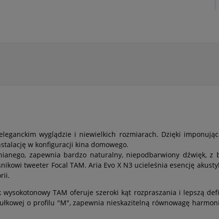
eleganckim wyglądzie i niewielkich rozmiarach. Dzięki imponują
nstalację w konfiguracji kina domowego.
nianego, zapewnia bardzo naturalny, niepodbarwiony dźwięk, z
śnikowi tweeter Focal TAM. Aria Evo X N3 ucieleśnia esencję akustyk
ii.
 wysokotonowy TAM oferuje szeroki kąt rozpraszania i lepszą defi
wej o profilu "M", zapewnia nieskazitelną równowagę harmoniczną