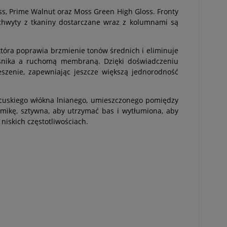
oss, Prime Walnut oraz Moss Green High Gloss. Fronty
chwyty z tkaniny dostarczane wraz z kolumnami są
óra poprawia brzmienie tonów średnich i eliminuje
łośnika a ruchomą membraną. Dzięki doświadczeniu
eszenie, zapewniając jeszcze większą jednorodność
ncuskiego włókna lnianego, umieszczonego pomiędzy
mikę, sztywna, aby utrzymać bas i wytłumiona, aby
niskich częstotliwościach.