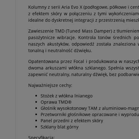
Kolumny z serii Aria Evo X (podłogowe, półkowe i ce
z efektem skóry w połączeniu z tymi wykończeniam
idealne do dyskretnej integracji z przestrzenią miesz
Zawieszenie TMD (Tuned Mass Damper) z tłumieniem 
pasożytnicze wibracje. Kontrola tonów średnich 
naszych akustyków, odpowiedź została znaleziona 
tonalną i neutralność dźwięku.
Opatentowana przez Focal i produkowana w naszych
dwoma arkuszami włókna szklanego. Spełnia wszystk
zapewnić neutralny, naturalny dźwięk, bez podbarwie
Najważniejsze cechy:
Stożek z włókna lnianego
Oprawa TMD®
Głośnik wysokotonowy TAM z aluminiowo-magne
Przetworniki głośnikowe opracowane i wyprod
Panel przedni z efektem skóry
Szklany blat górny
Specyfikacja: