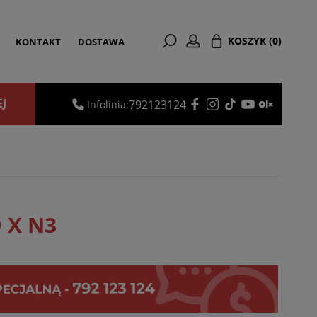
KOSZYK
(0)
KONTAKT
DOSTAWA
EJ
792123124
Infolinia:
O X N3