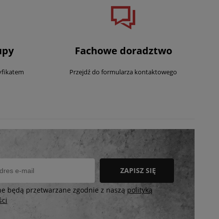
upy
Fachowe doradztwo
yfikatem
Przejdź do formularza kontaktowego
ZAPISZ SIĘ
ne będą przetwarzane zgodnie z naszą
polityką
ści