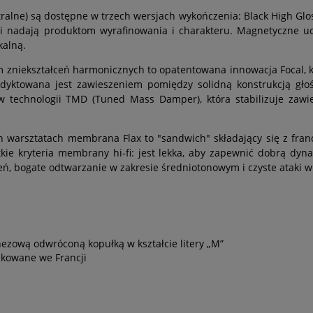
ntralne) są dostępne w trzech wersjach wykończenia: Black High Gl
i nadają produktom wyrafinowania i charakteru. Magnetyczne u
kalną.
zniekształceń harmonicznych to opatentowana innowacja Focal, kt
podyktowana jest zawieszeniem pomiędzy solidną konstrukcją g
w technologii TMD (Tuned Mass Damper), która stabilizuje zawi
 warsztatach membrana Flax to "sandwich" składający się z fra
ie kryteria membrany hi-fi: jest lekka, aby zapewnić dobrą dyna
ń, bogate odtwarzanie w zakresie średniotonowym i czyste ataki w 
zową odwróconą kopułką w kształcie litery „M”
ukowane we Francji