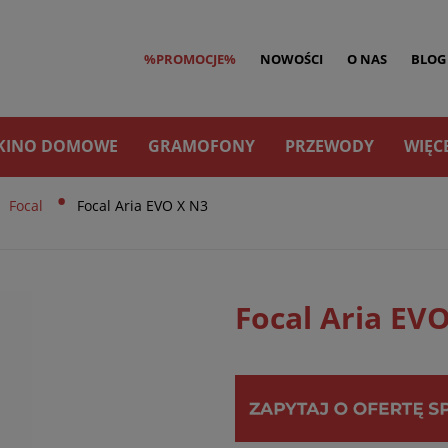
%PROMOCJE%
NOWOŚCI
O NAS
BLOG
KINO DOMOWE
GRAMOFONY
PRZEWODY
WIĘC
•
Focal
Focal Aria EVO X N3
Focal Aria EV