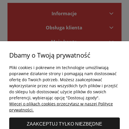
Informacje
Obsługa klienta
Moje konto
Dbamy o Twoją prywatność
Płatności i dostawa
Pliki cookies i pokrewne im technologie umożliwiają
Kontakt
poprawne działanie strony i pomagają nam dostosować
ofertę do Twoich potrzeb. Możesz zaakceptować
Kontakt
wykorzystanie przez nas wszystkich tych plików i przejść
do sklepu lub dostosować użycie plików do swoich
undefined
preferencji, wybierając opcję "Dostosuj zgody".
Więcej o plikach cookies przeczytasz w naszej Polityce
undefined
prywatności.
Godziny otwarcia salonu:
ZAAKCEPTUJ TYLKO NIEZBĘDNE
Poniedziałek - Piątek: 11:00 - 19:00