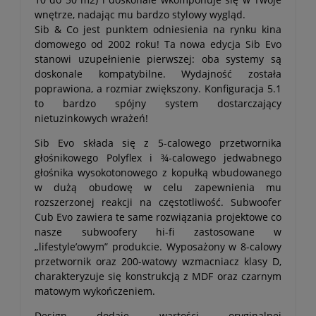
wnętrze, nadając mu bardzo stylowy wygląd.
Sib & Co jest punktem odniesienia na rynku kina
domowego od 2002 roku! Ta nowa edycja Sib Evo
stanowi uzupełnienie pierwszej: oba systemy są
doskonale kompatybilne. Wydajność została
poprawiona, a rozmiar zwiększony. Konfiguracja 5.1
to bardzo spójny system dostarczający
nietuzinkowych wrażeń!
Sib Evo składa się z 5-calowego przetwornika
głośnikowego Polyflex i ¾-calowego jedwabnego
głośnika wysokotonowego z kopułką wbudowanego
w dużą obudowę w celu zapewnienia mu
rozszerzonej reakcji na częstotliwość. Subwoofer
Cub Evo zawiera te same rozwiązania projektowe co
nasze subwoofery hi-fi zastosowane w
„lifestyle’owym” produkcie. Wyposażony w 8-calowy
przetwornik oraz 200-watowy wzmacniacz klasy D,
charakteryzuje się konstrukcją z MDF oraz czarnym
matowym wykończeniem.
Design dodaje wartości oryginalnej