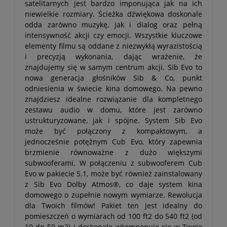
satelitarnych jest bardzo imponująca jak na ich
niewielkie rozmiary. Ścieżka dźwiękowa doskonale
odda zarówno muzykę, jak i dialog oraz pełną
intensywność akcji czy emocji. Wszystkie kluczowe
elementy filmu są oddane z niezwykłą wyrazistością
i precyzją wykonania, dając wrażenie, że
znajdujemy się w samym centrum akcji. Sib Evo to
nowa generacja głośników Sib & Co, punkt
odniesienia w świecie kina domowego. Na pewno
znajdziesz idealne rozwiązanie dla kompletnego
zestawu audio w domu, które jest zarówno
ustrukturyzowane, jak i spójne. System Sib Evo
może być połączony z kompaktowym, a
jednocześnie potężnym Cub Evo, który zapewnia
brzmienie równoważne z dużo większymi
subwooferami. W połączeniu z subwooferem Cub
Evo w pakiecie 5.1, może być również zainstalowany
z Sib Evo Dolby Atmos®, co daje system kina
domowego o zupełnie nowym wymiarze. Rewolucja
dla Twoich filmów! Pakiet ten jest idealny do
pomieszczeń o wymiarach od 100 ft2 do 540 ft2 (od
10 do 50 m2) i doskonale wkomponuje się w Twoje