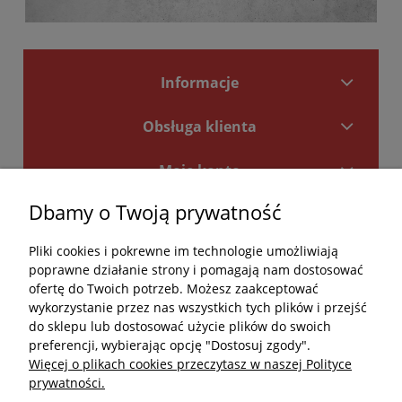
Informacje
Obsługa klienta
Moje konto
Dbamy o Twoją prywatność
Płatności i dostawa
Pliki cookies i pokrewne im technologie umożliwiają
Kontakt
poprawne działanie strony i pomagają nam dostosować
ofertę do Twoich potrzeb. Możesz zaakceptować
Kontakt
wykorzystanie przez nas wszystkich tych plików i przejść
do sklepu lub dostosować użycie plików do swoich
undefined
preferencji, wybierając opcję "Dostosuj zgody".
Więcej o plikach cookies przeczytasz w naszej Polityce
undefined
prywatności.