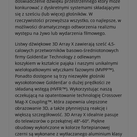
doświadczenie dźwięku przestrzennego który może
konkurować z dyskretnymi systemami składającymi
się z sześciu (lub więcej) głośników. W
rzeczywistości przewyższa wszystko, co najlepsze, w
możliwości dramatycznego odtworzenia realizmu
występu na żywo lub wydarzenia filmowego.
Listwy dźwiękowe 3D Array X zawierają sześć 4,5-
calowych przetworników basowo-średniotonowych
firmy GoldenEar Technology z odlewanym
koszykiem w kształcie pająka i naszymi unikalnymi
wielołopatkowymi wtyczkami fazowymi (MVPP™).
Ponadto dostępne są trzy niezwykłe głośniki
wysokotonowe GoldenEar o dużej prędkości ze
składaną wstęgą (HVFR™). Wykorzystując naszą
oczekującą na opatentowanie technologię Crossover
Mag-X Coupling™, która zapewnia ulepszone
obrazowanie 3D, a także płynniejszą reakcję i
większą szczegółowość. 3D Array X idealnie pasuje
do telewizorów o przekątnej 48″–60″. Piękne
obudowy wykończone w kolorze fortepianowej
czerni są wykonane z wytłaczanego aluminium klasy