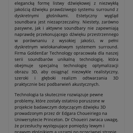
elegancką formę listwy dźwiękowej z niezwykłą
jakością dźwięku prawdziwego systemu surround z
dyskretnymi głośnikami. Estetyczny wygląd
soundbara jest niezaprzeczalny. Niestety, zarówno
pasywne, jak i aktywne soundbary nie zapewniają
naprawdę przekonującego dźwięku przestrzennego
w porównaniu z wysokiej jakości, w pełni
dyskretnym wielokanałowym systemem surround.
Firma GoldenEar Technology opracowała dla naszej
serii soundbarów unikalną technologię, która
obejmuje specjalną technologię optymalizacji
obrazu 3D, aby osiągnąć niezwykle realistyczny,
szeroki i głęboki realizm odtwarzania 3D
praktycznie bez podbarwień akustycznych.
Technologia ta skutecznie rozwiązuje pewne
problemy, które zostały ostatnio poruszone w
projekcie badawczym dotyczącym dźwięku 3D
prowadzonym przez dr Edgara Choueiriego na
Uniwersytecie Princeton. Dr Choueiri zwraca uwagę,
że przesłuchy występujące pomiędzy lewym i
prawym głośnikiem a uszami po przeciwnej stronie,