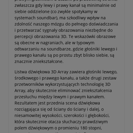
zwłaszcza gdy lewy i prawy kanał są minimalnie od
siebie oddzielone (co zwykle spotykamy w
systemach soundbar), ma szkodliwy wpływ na
zdolność naszego mózgu do pełnego doświadczania
i przetwarzać sygnały obrazowania niezbędne do
percepcji obrazowania 3D. Te wskazówki obrazowe
są obecne w nagraniach, ale w typowym
odtwarzaniu na soundbarze, gdzie głośniki lewego i
prawego kanału są po prostu zbyt blisko siebie, są
znacznie zniekształcone.
Listwa dźwiękowa 3D Array zawiera głośniki lewego,
środkowego i prawego kanału, a także drugi zestaw
przetworników wykorzystujących technologię 3D
Array, aby skutecznie eliminować zniekształcenia
przesłuchu między lewym i prawym kanałem.
Rezultatem jest przednia scena dźwiękowa
rozciągająca się od ściany do ściany i dalej, o
niesamowitej wysokości, szerokości i głębokości,
która skutecznie otacza słuchaczy prawdziwym
polem dźwiękowym o promieniu 180 stopni,