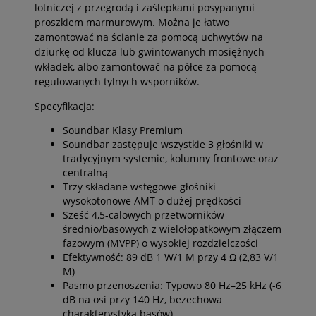
lotniczej z przegrodą i zaślepkami posypanymi
proszkiem marmurowym. Można je łatwo
zamontować na ścianie za pomocą uchwytów na
dziurkę od klucza lub gwintowanych mosiężnych
wkładek, albo zamontować na półce za pomocą
regulowanych tylnych wsporników.
Specyfikacja:
Soundbar Klasy Premium
Soundbar zastępuje wszystkie 3 głośniki w
tradycyjnym systemie, kolumny frontowe oraz
centralną
Trzy składane wstęgowe głośniki
wysokotonowe AMT o dużej prędkości
Sześć 4,5-calowych przetworników
średnio/basowych z wielołopatkowym złączem
fazowym (MVPP) o wysokiej rozdzielczości
Efektywność: 89 dB 1 W/1 M przy 4 Ω (2,83 V/1
M)
Pasmo przenoszenia: Typowo 80 Hz–25 kHz (-6
dB na osi przy 140 Hz, bezechowa
charakterystyka basów)