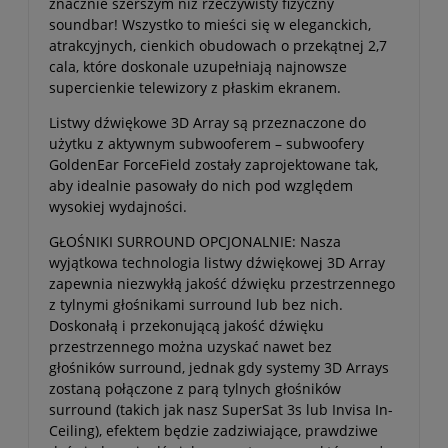
znacznie szerszym niż rzeczywisty fizyczny
soundbar! Wszystko to mieści się w eleganckich,
atrakcyjnych, cienkich obudowach o przekątnej 2,7
cala, które doskonale uzupełniają najnowsze
supercienkie telewizory z płaskim ekranem.
Listwy dźwiękowe 3D Array są przeznaczone do
użytku z aktywnym subwooferem – subwoofery
GoldenEar ForceField zostały zaprojektowane tak,
aby idealnie pasowały do nich pod względem
wysokiej wydajności.
GŁOŚNIKI SURROUND OPCJONALNIE: Nasza
wyjątkowa technologia listwy dźwiękowej 3D Array
zapewnia niezwykłą jakość dźwięku przestrzennego
z tylnymi głośnikami surround lub bez nich.
Doskonałą i przekonującą jakość dźwięku
przestrzennego można uzyskać nawet bez
głośników surround, jednak gdy systemy 3D Arrays
zostaną połączone z parą tylnych głośników
surround (takich jak nasz SuperSat 3s lub Invisa In-
Ceiling), efektem będzie zadziwiające, prawdziwe