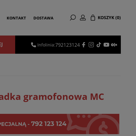
KOSZYK
(0)
KONTAKT
DOSTAWA
EJ
792123124
Infolinia:
ładka gramofonowa MC