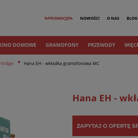
%PROMOCJE%
NOWOŚCI
O NAS
BLOG
KINO DOMOWE
GRAMOFONY
PRZEWODY
WIĘC
•
tridge
Hana EH - wkładka gramofonowa MC
Hana EH - wk