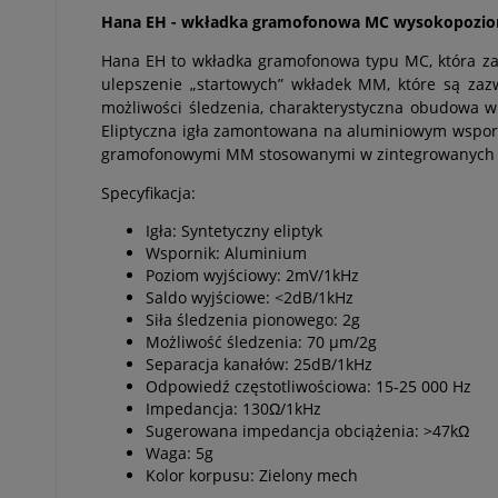
Hana EH - wkładka gramofonowa MC wysokopozi
Hana EH to wkładka gramofonowa typu MC, która za
ulepszenie „startowych” wkładek MM, które są za
możliwości śledzenia, charakterystyczna obudowa w
Eliptyczna igła zamontowana na aluminiowym wsporn
gramofonowymi MM stosowanymi w zintegrowanych w
Specyfikacja:
Igła: Syntetyczny eliptyk
Wspornik: Aluminium
Poziom wyjściowy: 2mV/1kHz
Saldo wyjściowe: <2dB/1kHz
Siła śledzenia pionowego: 2g
Możliwość śledzenia: 70 µm/2g
Separacja kanałów: 25dB/1kHz
Odpowiedź częstotliwościowa: 15-25 000 Hz
Impedancja: 130Ω/1kHz
Sugerowana impedancja obciążenia: >47kΩ
Waga: 5g
Kolor korpusu: Zielony mech