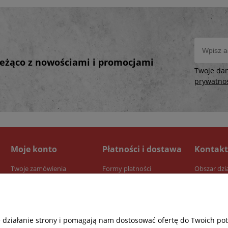
bieżąco z nowościami i promocjami
Twoje da
prywatno
Moje konto
Płatności i dostawa
Kontakt
Twoje zamówienia
Formy płatności
Obszar dzi
Ustawienia konta
Dostawa
Przechowalnia
Czas realizacji zamówienia
e działanie strony i pomagają nam dostosować ofertę do Twoich p