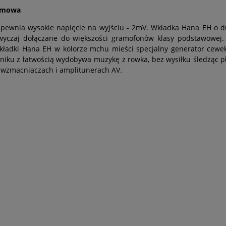
omowa
pewnia wysokie napięcie na wyjściu - 2mV. Wkładka Hana EH o d
zwyczaj dołączane do większości gramofonów klasy podstawowej
kładki Hana EH w kolorze mchu mieści specjalny generator cewek
iku z łatwością wydobywa muzykę z rowka, bez wysiłku śledząc pł
zmacniaczach i amplitunerach AV.