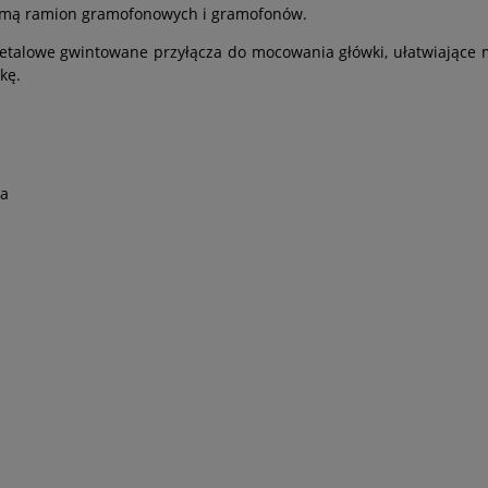
gamą ramion gramofonowych i gramofonów.
metalowe gwintowane przyłącza do mocowania główki, ułatwiające m
kę.
ia