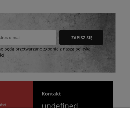
ZAPISZ SIĘ
ne będą przetwarzane zgodnie z naszą
polityką
ści
Kontakt
undefined
ałań
undefined
Godziny otwarcia salonu:
Poniedziałek - Piątek: 11:00 -