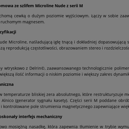
wa ze szlifem Microline Nude z serii M
ruchomą cewką o dużym poziomie wyjściowym. Łączy w sobie zaa
 z ruchomym magnesem.
cyfikacji
ude Microline, naśladującą igłę tnącą i dokładniej dopasowującą 
zą reprodukcją częstotliwości, obrazowaniem stereo i rozdzielczoś
ny wtryskowo z Delrin©, zaawansowanego technologicznie polime
ększą ilość informacji o niskim poziomie i większy zakres dynami
hniczna
 temperaturze bliskiej zera absolutnego, które restrukturyzuje m
lnico (generator sygnału kasety). Części serii M poddane obró
ne i kontrolowane pole strumienia magnetycznego zapewniające wię
oskonały interfejs mechaniczny
owo mosiężną nasadkę, która zapewnia tłumienie w trybie wymu