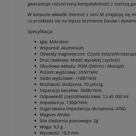
gwarantuje rozszerzoną kompatybilność z szerszą 
W korpusie wkładki Delrin© z serii M znajdują się 
co przekłada się na lepsze brzmienie basów i dynami
Specyfikacja:
Igła: Mikroline
Wspornik: Aluminium
Obwody magnetyczne: Czyste żelazo/Krioterap
Drut cewkowy: Miedź wysokiej czystości
Obudowa wkładu: POM (Delrin) / Mosiądz
Poziom wyjściowy: 2mV/1kHz
Saldo wyjściowe: <1dB/1kHz
Możliwość śledzenia: 70 µm/2g
Separacja kanałów: 30dB/1kHz
Odpowiedź częstotliwościowa: 12-45 000 Hz
Impedancja: 130Ω/1kHz
Sugerowana impedancja obciążenia: 47kΩ
Magnes Alniko
Siła śledzenia pionowego: 2g
Waga: 9,5 g
Wysokość: 16,3 mm