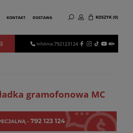
KOSZYK
(0)
KONTAKT
DOSTAWA
EJ
792123124
Infolinia:
ładka gramofonowa MC