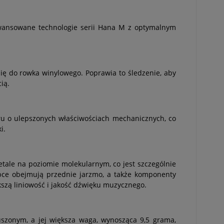
wansowane technologie serii Hana M z optymalnym
się do rowka winylowego. Poprawia to śledzenie, aby
cią.
ru o ulepszonych właściwościach mechanicznych, co
ki.
etale na poziomie molekularnym, co jest szczególnie
bce obejmują przednie jarzmo, a także komponenty
kszą liniowość i jakość dźwięku muzycznego.
szonym, a jej większa waga, wynosząca 9,5 grama,