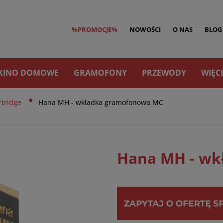
%PROMOCJE%
NOWOŚCI
O NAS
BLOG
KINO DOMOWE
GRAMOFONY
PRZEWODY
WIĘC
•
tridge
Hana MH - wkładka gramofonowa MC
Hana MH - wk