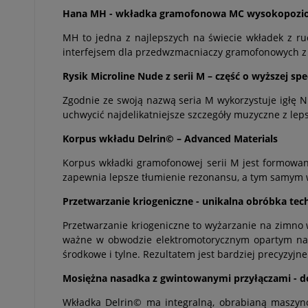
Hana MH - wkładka gramofonowa MC wysokopoziomo
MH to jedna z najlepszych na świecie wkładek z 
interfejsem dla przedwzmacniaczy gramofonowych
Rysik Microline Nude z serii M – część o wyższej spe
Zgodnie ze swoją nazwą seria M wykorzystuje igłę N
uchwycić najdelikatniejsze szczegóły muzyczne z leps
Korpus wkładu Delrin© – Advanced Materials
Korpus wkładki gramofonowej serii M jest formowa
zapewnia lepsze tłumienie rezonansu, a tym samym wi
Przetwarzanie kriogeniczne - unikalna obróbka tec
Przetwarzanie kriogeniczne to wyżarzanie na zimno w
ważne w obwodzie elektromotorycznym opartym na A
środkowe i tylne. Rezultatem jest bardziej precyzyj
Mosiężna nasadka z gwintowanymi przyłączami - d
Wkładka Delrin© ma integralną, obrabianą maszyn