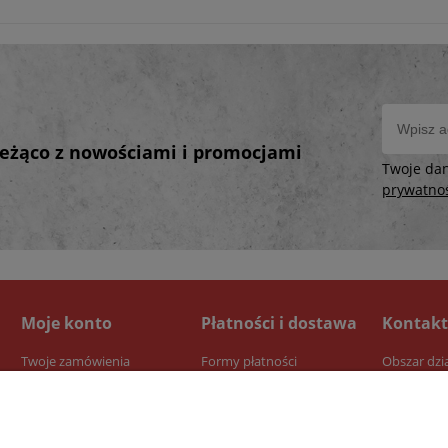
bieżąco z nowościami i promocjami
Twoje da
prywatno
Moje konto
Płatności i dostawa
Kontakt
Twoje zamówienia
Formy płatności
Obszar dzi
Ustawienia konta
Dostawa
Przechowalnia
Czas realizacji zamówienia