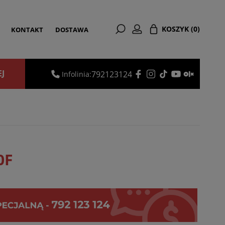
KOSZYK
(0)
KONTAKT
DOSTAWA
EJ
792123124
Infolinia:
0F