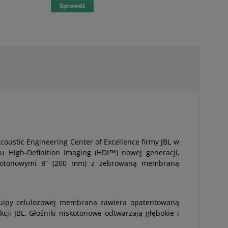
coustic Engineering Center of Excellence firmy JBL w
u High-Definition Imaging (HDI™) nowej generacji,
skotonowymi 8” (200 mm) z żebrowaną membraną
pulpy celulozowej membrana zawiera opatentowaną
i JBL. Głośniki niskotonowe odtwarzają głębokie i