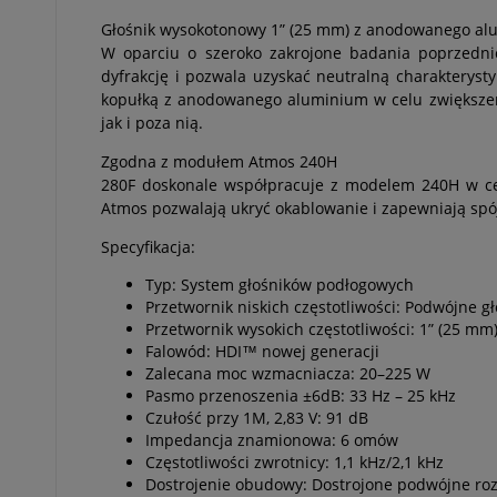
Głośnik wysokotonowy 1” (25 mm) z anodowanego al
W oparciu o szeroko zakrojone badania poprzednic
dyfrakcję i pozwala uzyskać neutralną charakteryst
kopułką z anodowanego aluminium w celu zwiększeni
jak i poza nią.
Zgodna z modułem Atmos 240H
280F doskonale współpracuje z modelem 240H w ce
Atmos pozwalają ukryć okablowanie i zapewniają spó
Specyfikacja:
Typ: System głośników podłogowych
Przetwornik niskich częstotliwości: Podwójne
Przetwornik wysokich częstotliwości: 1” (25 
Falowód: HDI™ nowej generacji
Zalecana moc wzmacniacza: 20–225 W
Pasmo przenoszenia ±6dB: 33 Hz – 25 kHz
Czułość przy 1M, 2,83 V: 91 dB
Impedancja znamionowa: 6 omów
Częstotliwości zwrotnicy: 1,1 kHz/2,1 kHz
Dostrojenie obudowy: Dostrojone podwójne rozs