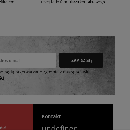
yfikatem
Przejdź do formularza kontaktowego
ZAPISZ SIĘ
ne będą przetwarzane zgodnie z naszą
polityką
ści
Kontakt
undefined
ałań