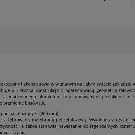
rojektowany i skonstruowany w znanym na całym świecie zakładzie A
chuje 2,5-drożna konstrukcja z opatentowaną geometrią falowod
ą z anodowanego aluminium oraz podwójnymi głośnikami ni
ie brzmienie basów JBL.
 policelulozową 8” (200 mm)
we z żebrowaną membraną policelulozową. Wykonana z czystej 
ywności, a żebra stanowią nawiązanie do legendarnych konstrukcj
omieszczenie.