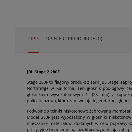
OPIS
OPINIE O PRODUKCIE (0)
JBL Stage 2 280F
Stage 280F to flagowy produkt z serii JBL Stage, zap
Northridge w Kalifornii. Ten głośnik podłogowy ce
głośnikiem wysokotonowym 1” (25 mm) z kopułk
policelulozową, która zapewniają legendarne, głębok
Podwójne głośniki niskotonowe żebrowaną membraną
Model 280F jest wyposażony w głośniki niskotono
mieszankę materiałów, dodanych w celu poprawy szt
precyzyjne brzmienie basów, które wypełniają całe p