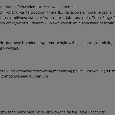
uminium z falowodem HDI™ nowej generacji
h konstrukcji falowodów, firma JBL opracowała nową, złożoną g
ykę częstotliwościową zarówno na osi, jak i poza nią. Tuba Stage
a efektywności i dynamiki. Nowa konstrukcja zapewnia neutralną 
lu poprawy brzmienia systemu dzięki wzbogaceniu go o obsługę
jny wygląd.
 głośniki niskotonowe żebrowaną membraną policelulozową 8” (200 
mm) z anodowanego aluminium
zerzane porty bass reflex skierowane do tyłu typu Racetrack