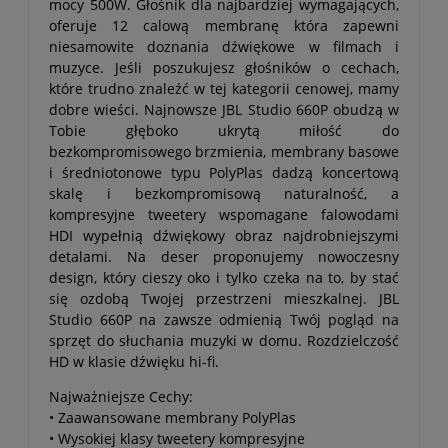
mocy 500W. Głośnik dla najbardziej wymagających,
oferuje 12 calową membranę która zapewni
niesamowite doznania dźwiękowe w filmach i
muzyce. Jeśli poszukujesz głośników o cechach,
które trudno znaleźć w tej kategorii cenowej, mamy
dobre wieści. Najnowsze JBL Studio 660P obudzą w
Tobie głęboko ukrytą miłość do
bezkompromisowego brzmienia, membrany basowe
i średniotonowe typu PolyPlas dadzą koncertową
skalę i bezkompromisową naturalność, a
kompresyjne tweetery wspomagane falowodami
HDI wypełnią dźwiękowy obraz najdrobniejszymi
detalami. Na deser proponujemy nowoczesny
design, który cieszy oko i tylko czeka na to, by stać
się ozdobą Twojej przestrzeni mieszkalnej. JBL
Studio 660P na zawsze odmienią Twój pogląd na
sprzęt do słuchania muzyki w domu. Rozdzielczość
HD w klasie dźwięku hi-fi.
Najważniejsze Cechy:
• Zaawansowane membrany PolyPlas
• Wysokiej klasy tweetery kompresyjne