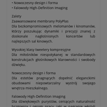
• Nowoczesny design i forma
• Falowody High-Definition Imaging
Zalety
Zaawansowane membrany PolyPlas
Dla bezkompromisowych melomanów i kinomanów,
którzy poszukując dynamiki i precyzji znanej z
doskonale nagłośnionych koncertów lub
najlepszych sal kinowych.
Wysokiej klasy tweetery kompresyjne
Dla miłośników niespotykanej w standardowych
konstrukcjach głośnikowych klarowności i swobody
dźwięku.
Nowoczesny design i forma
Dla estetów pragnących dopełnić eleganckimi
obudowami niepowtarzalny wystrój swojego
wnętrza mieszkalnego.
Falowody High-Definition Imaging
Dla dźwiękowych purystów, ceniących naturalność
brzmienia i ogrom pracy, jaki w nagranie włożyli