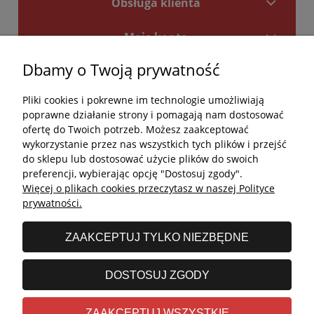
Obsługa klienta
Moje konto
Dbamy o Twoją prywatność
Płatności i dostawa
Pliki cookies i pokrewne im technologie umożliwiają
Kontakt
poprawne działanie strony i pomagają nam dostosować
ofertę do Twoich potrzeb. Możesz zaakceptować
Kontakt
wykorzystanie przez nas wszystkich tych plików i przejść
do sklepu lub dostosować użycie plików do swoich
undefined
preferencji, wybierając opcję "Dostosuj zgody".
Więcej o plikach cookies przeczytasz w naszej Polityce
undefined
prywatności.
Godziny otwarcia salonu:
ZAAKCEPTUJ TYLKO NIEZBĘDNE
Poniedziałek - Piątek: 11:00 - 19:00
Sobota: 10:00 - 14:00
DOSTOSUJ ZGODY
undefined © 2026 Wszelkie prawa zastrzeżone
ZAAKCEPTUJ WSZYSTKIE