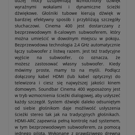
dużej mocy uzupełniają wzmocniony dźwięk
wyraźnymi wokalami i dynamiczne ścieżki
dźwiękowe. Głośniki tubowe kierują dźwięk w
bardziej efektywny sposób i przybliżają szczegóły
słuchaczowi. Cinema 400 jest dostarczany z
bezprzewodowym 8-calowym subwooferem, który
można umieścić w dowolnym miejscu w pokoju.
Bezprzewodowa technologia 2,4 GHz automatycznie
łączy subwoofer z listwą razem. Jest też tradycyjne
wyjście na subwoofer, co oznacza, że
możesz zastosować własny subwoofer. Kiedy
mówimy proste, mamy to na myśli. Podłącz
dołączony kabel HDMI (lub kabel optyczny) do
telewizora i ciesz się najwyższej jakości kinem
domowym. Soundbar Cinema 400 wyposażony jest
w tryb wzmocnienia ścieżki dialogowej, aby usłyszeć
każdy szczegół. System dźwięki daleko odsuniętym
od siebie głośnikom daje możliwość usłyszenia
ścieżki stereo tak jak na tradycyjnych głośnikach.
HDMI-ARC zapewnia pełną kontrolę nad systemem,
w tym bezprzewodowym subwooferem, za pomocą
jednego pilota. Wykonane z prawdziwego drewna