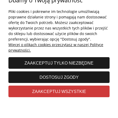
Dbamy o Twoją prywatność
Płatności i dostawa
Pliki cookies i pokrewne im technologie umożliwiają
Kontakt
poprawne działanie strony i pomagają nam dostosować
ofertę do Twoich potrzeb. Możesz zaakceptować
Kontakt
wykorzystanie przez nas wszystkich tych plików i przejść
do sklepu lub dostosować użycie plików do swoich
undefined
preferencji, wybierając opcję "Dostosuj zgody".
Więcej o plikach cookies przeczytasz w naszej Polityce
undefined
prywatności.
Godziny otwarcia salonu:
ZAAKCEPTUJ TYLKO NIEZBĘDNE
Poniedziałek - Piątek: 11:00 - 19:00
Sobota: 10:00 - 14:00
DOSTOSUJ ZGODY
undefined © 2026 Wszelkie prawa zastrzeżone
ZAAKCEPTUJ WSZYSTKIE
Realizacja
Stolems.com
|
Sklep internetowy Shoper.pl
POKAŻ PEŁNĄ WERSJĘ STRONY