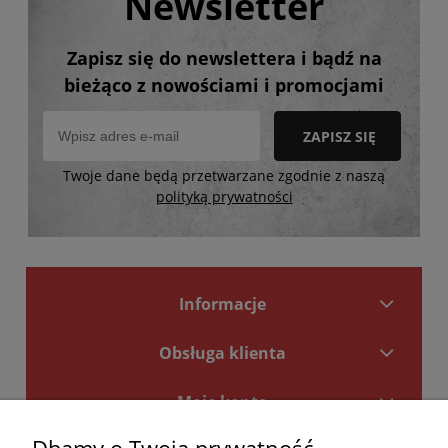
Newsletter
Zapisz się do newslettera i bądź na
bieżąco z nowościami i promocjami
ZAPISZ SIĘ
Twoje dane będą przetwarzane zgodnie z naszą
polityką prywatności
Informacje
Obsługa klienta
Moje konto