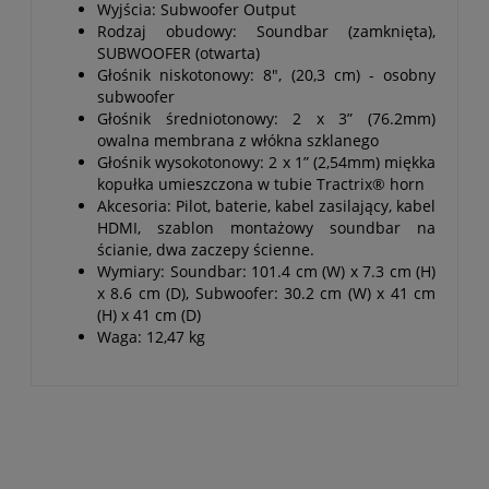
Wyjścia: Subwoofer Output
Rodzaj obudowy: Soundbar (zamknięta),
SUBWOOFER (otwarta)
Głośnik niskotonowy: 8", (20,3 cm) - osobny
subwoofer
Głośnik średniotonowy: 2 x 3” (76.2mm)
owalna membrana z włókna szklanego
Głośnik wysokotonowy: 2 x 1” (2,54mm) miękka
kopułka umieszczona w tubie Tractrix® horn
Akcesoria: Pilot, baterie, kabel zasilający, kabel
HDMI, szablon montażowy soundbar na
ścianie, dwa zaczepy ścienne.
Wymiary: Soundbar: 101.4 cm (W) x 7.3 cm (H)
x 8.6 cm (D), Subwoofer: 30.2 cm (W) x 41 cm
(H) x 41 cm (D)
Waga: 12,47 kg