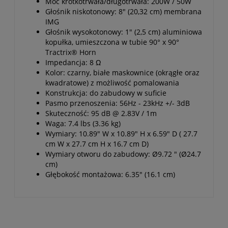
Moc krótkotrwała/długotrwała: 200W / 50W
Głośnik niskotonowy: 8" (20,32 cm) membrana
IMG
Głośnik wysokotonowy: 1" (2,5 cm) aluminiowa
kopułka, umieszczona w tubie 90° x 90°
Tractrix® Horn
Impedancja: 8 Ω
Kolor: czarny, białe maskownice (okrągłe oraz
kwadratowe) z możliwość pomalowania
Konstrukcja: do zabudowy w suficie
Pasmo przenoszenia: 56Hz - 23kHz +/- 3dB
Skuteczność: 95 dB @ 2.83V / 1m
Waga: 7.4 lbs (3.36 kg)
Wymiary: 10.89" W x 10.89" H x 6.59" D ( 27.7
cm W x 27.7 cm H x 16.7 cm D)
Wymiary otworu do zabudowy: Ø9.72 " (Ø24.7
cm)
Głębokość montażowa: 6.35" (16.1 cm)