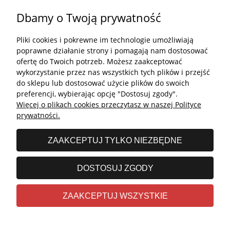
Dbamy o Twoją prywatność
Płatności i dostawa
Pliki cookies i pokrewne im technologie umożliwiają
Kontakt
poprawne działanie strony i pomagają nam dostosować
ofertę do Twoich potrzeb. Możesz zaakceptować
Kontakt
wykorzystanie przez nas wszystkich tych plików i przejść
do sklepu lub dostosować użycie plików do swoich
undefined
preferencji, wybierając opcję "Dostosuj zgody".
Więcej o plikach cookies przeczytasz w naszej Polityce
undefined
prywatności.
Godziny otwarcia salonu:
ZAAKCEPTUJ TYLKO NIEZBĘDNE
Poniedziałek - Piątek: 11:00 - 19:00
Sobota: 10:00 - 14:00
DOSTOSUJ ZGODY
undefined © 2026 Wszelkie prawa zastrzeżone
ZAAKCEPTUJ WSZYSTKIE
Realizacja
Stolems.com
|
Sklep internetowy Shoper.pl