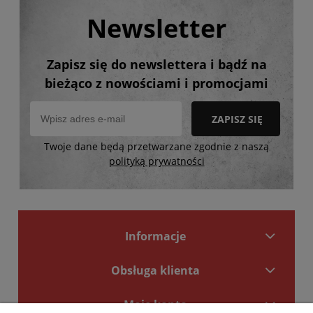
Newsletter
Zapisz się do newslettera i bądź na
bieżąco z nowościami i promocjami
ZAPISZ SIĘ
Twoje dane będą przetwarzane zgodnie z naszą
polityką prywatności
Informacje
Obsługa klienta
Moje konto