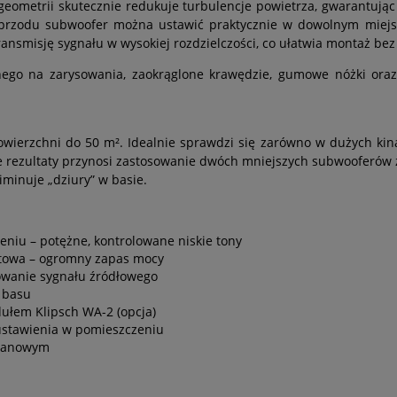
geometrii skutecznie redukuje turbulencje powietrza, gwarantując
o przodu subwoofer można ustawić praktycznie w dowolnym miej
misję sygnału w wysokiej rozdzielczości, co ułatwia montaż bez p
go na zarysowania, zaokrąglone krawędzie, gumowe nóżki oraz 
ierzchni do 50 m². Idealnie sprawdzi się zarówno w dużych kin
 rezultaty przynosi zastosowanie dwóch mniejszych subwooferów
iminuje „dziury” w basie.
niu – potężne, kontrolowane niskie tony
ytowa – ogromny zapas mocy
wanie sygnału źródłowego
a basu
łem Klipsch WA-2 (opcja)
ustawienia w pomieszczeniu
ebanowym