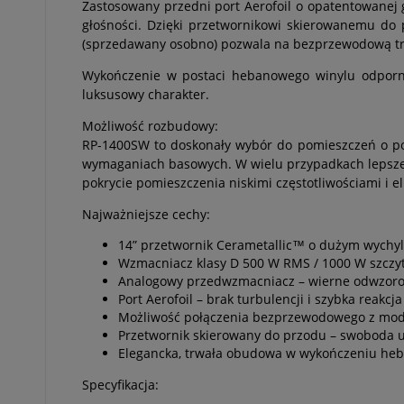
Zastosowany przedni port Aerofoil o opatentowanej 
głośności. Dzięki przetwornikowi skierowanemu d
(sprzedawany osobno) pozwala na bezprzewodową trans
Wykończenie w postaci hebanowego winylu odporne
luksusowy charakter.
Możliwość rozbudowy:
RP-1400SW to doskonały wybór do pomieszczeń o pow
wymaganiach basowych. W wielu przypadkach lepsze
pokrycie pomieszczenia niskimi częstotliwościami i el
Najważniejsze cechy:
14” przetwornik Cerametallic™ o dużym wychyle
Wzmacniacz klasy D 500 W RMS / 1000 W szcz
Analogowy przedwzmacniacz – wierne odwzoro
Port Aerofoil – brak turbulencji i szybka reakcj
Możliwość połączenia bezprzewodowego z modu
Przetwornik skierowany do przodu – swoboda 
Elegancka, trwała obudowa w wykończeniu h
Specyfikacja: