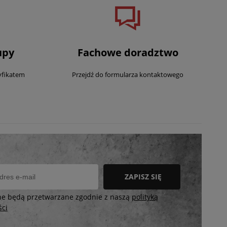
upy
Fachowe doradztwo
yfikatem
Przejdź do formularza kontaktowego
ZAPISZ SIĘ
ne będą przetwarzane zgodnie z naszą
polityką
ści