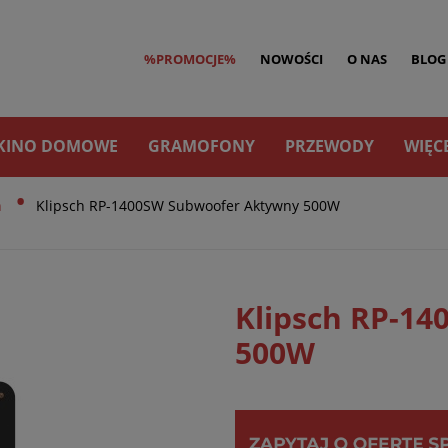
%PROMOCJE%
NOWOŚCI
O NAS
BLOG
KINO DOMOWE
GRAMOFONY
PRZEWODY
WIĘC
•
h
Klipsch RP-1400SW Subwoofer Aktywny 500W
Klipsch RP-1
500W