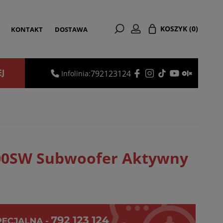
KOSZYK
(0)
KONTAKT
DOSTAWA
EJ
792123124
Infolinia:
400SW Subwoofer Aktywny