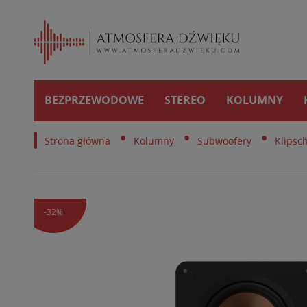
BEZPRZEWODOWE
STEREO
KOLUMNY
•
•
•
Strona główna
Kolumny
Subwoofery
Klipsc
-32%