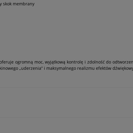
uży skok membrany
 oferuje ogromną moc, wyjątkową kontrolę i zdolność do odtworzen
ją kinowego „uderzenia” i maksymalnego realizmu efektów dźwiękow