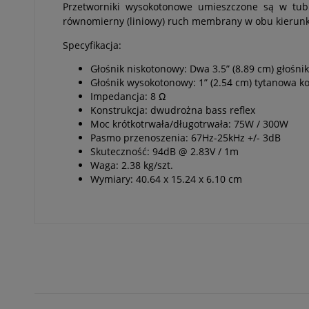
Przetworniki wysokotonowe umieszczone są w tubie
równomierny (liniowy) ruch membrany w obu kierunkac
Specyfikacja:
Głośnik niskotonowy: Dwa 3.5” (8.89 cm) głośni
Głośnik wysokotonowy: 1” (2.54 cm) tytanowa ko
Impedancja: 8 Ω
Konstrukcja: dwudrożna bass reflex
Moc krótkotrwała/długotrwała: 75W / 300W
Pasmo przenoszenia: 67Hz-25kHz +/- 3dB
Skuteczność: 94dB @ 2.83V / 1m
Waga: 2.38 kg/szt.
Wymiary: 40.64 x 15.24 x 6.10 cm