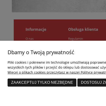
Informacje
Obsługa klienta
O nas
Regulamin
Pytania i odpowiedzi
Zwroty i reklamacje
Jak kupować?
Polityka prywatności
Dbamy o Twoją prywatność
Kontakt
Pliki cookies i pokrewne im technologie umożliwiają poprawn
wszystkich tych plików i przejść do sklepu lub dostosować uży
Więcej o plikach cookies przeczytasz w naszej Polityce prywatn
ZAAKCEPTUJ TYLKO NIEZBĘDNE
DOSTOSUJ 
undefined © 2026 Wszelkie prawa zastrzeżone