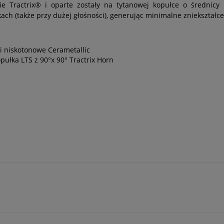
 Tractrix® i oparte zostały na tytanowej kopułce o średnicy 2
h (także przy dużej głośności), generując minimalne zniekształce
ki niskotonowe Cerametallic
pułka LTS z 90°x 90° Tractrix Horn