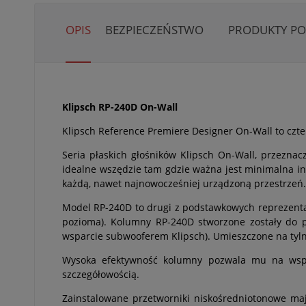
OPIS
BEZPIECZEŃSTWO
PRODUKTY P
Klipsch RP-240D On-Wall
Klipsch Reference Premiere Designer On-Wall to czte
Seria płaskich głośników Klipsch On-Wall, przezna
idealne wszędzie tam gdzie ważna jest minimalna i
każdą, nawet najnowocześniej urządzoną przestrzeń.
Model RP-240D to drugi z podstawkowych reprezentan
pozioma). Kolumny RP-240D stworzone zostały do p
wsparcie subwooferem Klipsch). Umieszczone na tyln
Wysoka efektywność kolumny pozwala mu na współ
szczegółowością.
Zainstalowane przetworniki niskośredniotonowe ma