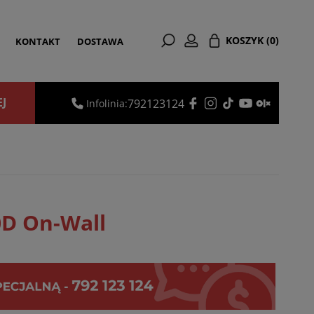
KOSZYK
(0)
KONTAKT
DOSTAWA
EJ
792123124
Infolinia:
0D On-Wall