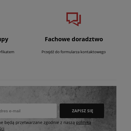
upy
Fachowe doradztwo
yfikatem
Przejdź do formularza kontaktowego
ZAPISZ SIĘ
ne będą przetwarzane zgodnie z naszą
polityką
ści