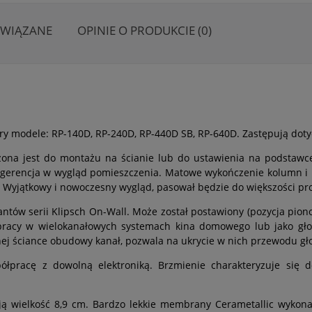
OWIĄZANE
OPINIE O PRODUKCIE (0)
ry modele: RP-140D, RP-240D, RP-440D SB, RP-640D. Zastępują doty
czona jest do montażu na ścianie lub do ustawienia na podstaw
ngerencja w wygląd pomieszczenia. Matowe wykończenie kolumn i 
 Wyjątkowy i nowoczesny wygląd, pasował będzie do większości pro
tów serii Klipsch On-Wall. Może został postawiony (pozycja pion
racy w wielokanałowych systemach kina domowego lub jako głośn
ej ściance obudowy kanał, pozwala na ukrycie w nich przewodu gł
pracę z dowolną elektroniką. Brzmienie charakteryzuje się d
ją wielkość 8,9 cm. Bardzo lekkie membrany Cerametallic wykon