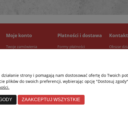
Moje konto
Płatności i dostawa
Kontakt
Twoje zamówienia
Formy płatności
Obszar dzi
Ustawienia konta
Dostawa
Przechowalnia
Czas realizacji zamówienia
e działanie strony i pomagają nam dostosować ofertę do Twoich p
cie plików do swoich preferencji, wybierając opcję "Dostosuj zgody"
ości.
ZGODY
ZAAKCEPTUJ WSZYSTKIE
Re