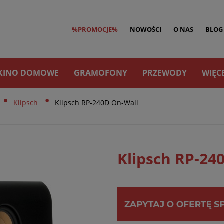
%PROMOCJE%
NOWOŚCI
O NAS
BLOG
KINO DOMOWE
GRAMOFONY
PRZEWODY
WIĘC
•
•
Klipsch
Klipsch RP-240D On-Wall
Klipsch RP-24