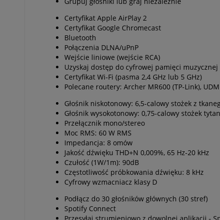
Grupuj głośniki lub graj niezależnie
Certyfikat Apple AirPlay 2
Certyfikat Google Chromecast
Bluetooth
Połączenia DLNA/uPnP
Wejście liniowe (wejście RCA)
Uzyskaj dostęp do cyfrowej pamięci muzycznej 
Certyfikat Wi-Fi (pasma 2,4 GHz lub 5 GHz)
Polecane routery: Archer MR600 (TP-Link), UDM 
Głośnik niskotonowy: 6,5-calowy stożek z tkan
Głośnik wysokotonowy: 0,75-calowy stożek tyta
Przełącznik mono/stereo
Moc RMS: 60 W RMS
Impedancja: 8 omów
Jakość dźwięku THD+N 0,009%, 65 Hz-20 kHz
Czułość (1W/1m): 90dB
Częstotliwość próbkowania dźwięku: 8 kHz
Cyfrowy wzmacniacz klasy D
Podłącz do 30 głośników głównych (30 stref)
Spotify Connect
Przesyłaj strumieniowo z dowolnej aplikacji - Sp