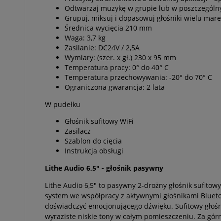
Odtwarzaj muzykę w grupie lub w poszczególn
Grupuj, miksuj i dopasowuj głośniki wielu mar
Średnica wycięcia 210 mm
Waga: 3,7 kg
Zasilanie: DC24V / 2,5A
Wymiary: (szer. x gł.) 230 x 95 mm
Temperatura pracy: 0° do 40° C
Temperatura przechowywania: -20° do 70° C
Ograniczona gwarancja: 2 lata
W pudełku
Głośnik sufitowy WiFi
Zasilacz
Szablon do cięcia
Instrukcja obsługi
Lithe Audio 6,5" - głośnik pasywny
Lithe Audio 6,5" to pasywny 2-drożny głośnik sufit
system we współpracy z aktywnymi głośnikami Bluetooth
doświadczyć emocjonującego dźwięku. Sufitowy głośn
wyraziste niskie tony w całym pomieszczeniu. Za gór