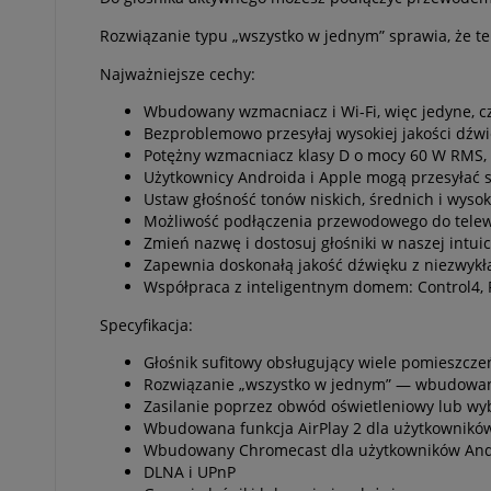
Rozwiązanie typu „wszystko w jednym” sprawia, że te 
Najważniejsze cechy:
Wbudowany wzmacniacz i Wi-Fi, więc jedyne, cz
Bezproblemowo przesyłaj wysokiej jakości dźwi
Potężny wzmacniacz klasy D o mocy 60 W RMS,
Użytkownicy Androida i Apple mogą przesyłać
Ustaw głośność tonów niskich, średnich i wysok
Możliwość podłączenia przewodowego do telew
Zmień nazwę i dostosuj głośniki w naszej intuic
Zapewnia doskonałą jakość dźwięku z niezwykłą
Współpraca z inteligentnym domem: Control4, 
Specyfikacja:
Głośnik sufitowy obsługujący wiele pomieszcze
Rozwiązanie „wszystko w jednym” — wbudowany
Zasilanie poprzez obwód oświetleniowy lub wy
Wbudowana funkcja AirPlay 2 dla użytkownikó
Wbudowany Chromecast dla użytkowników And
DLNA i UPnP