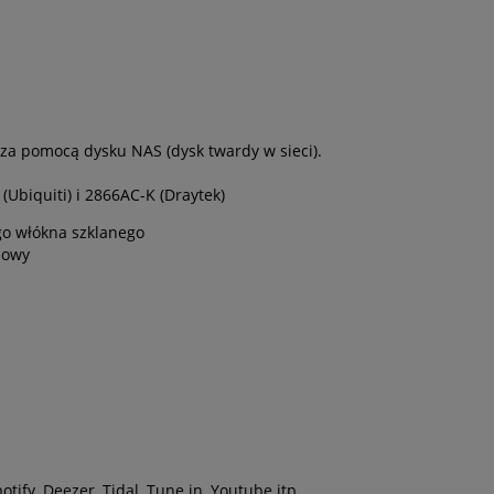
za pomocą dysku NAS (dysk twardy w sieci).
(Ubiquiti) i 2866AC-K (Draytek)
ego włókna szklanego
nowy
otify, Deezer, Tidal, Tune in, Youtube itp