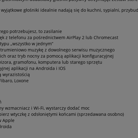
wyjątkowe głośniki idealnie nadają się do kuchni, sypialni, przyb
ego potrzebujesz, to zasilanie
ęk z telefonu za pośrednictwem AirPlay 2 lub Chromecast
 typu „wszystko w jednym”
 strumieniowo muzykę z dowolnego serwisu muzycznego
ich oraz tryb nocny za pomocą aplikacji konfiguracyjnej
izora, gramofonu, komputera lub starego sprzętu
yjnej aplikacji na Androida i IOS
 wyrazistością
Fibaro, Loxone
ń
 wzmacniacz i Wi-Fi, wystarczy dodać moc
bierz wtyczkę z odsłoniętymi końcami (sprzedawana osobno)
w Apple
roida