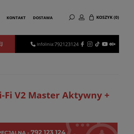
KOSZYK
(0)
KONTAKT
DOSTAWA
EJ
792123124
Infolinia:
i-Fi V2 Master Aktywny +