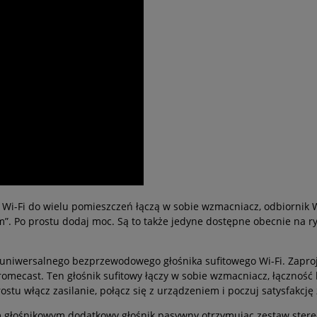
i-Fi do wielu pomieszczeń łączą w sobie wzmacniacz, odbiornik Wi-F
. Po prostu dodaj moc. Są to także jedyne dostępne obecnie na rynk
 uniwersalnego bezprzewodowego głośnika sufitowego Wi-Fi. Zaproj
romecast. Ten głośnik sufitowy łączy w sobie wzmacniacz, łączność
tu włącz zasilanie, połącz się z urządzeniem i poczuj satysfakcję 
głośnikowym dodatkowy głośnik pasywny otrzymując zestaw stere