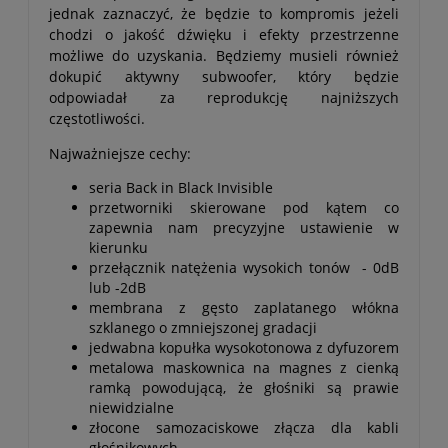
jednak zaznaczyć, że będzie to kompromis jeżeli
chodzi o jakość dźwięku i efekty przestrzenne
możliwe do uzyskania. Będziemy musieli również
dokupić aktywny subwoofer, który będzie
odpowiadał za reprodukcję najniższych
częstotliwości.
Najważniejsze cechy:
seria Back in Black Invisible
przetworniki skierowane pod kątem co
zapewnia nam precyzyjne ustawienie w
kierunku
przełącznik natężenia wysokich tonów - 0dB
lub -2dB
membrana z gęsto zaplatanego włókna
szklanego o zmniejszonej gradacji
jedwabna kopułka wysokotonowa z dyfuzorem
metalowa maskownica na magnes z cienką
ramką powodującą, że głośniki są prawie
niewidzialne
złocone samozaciskowe złącza dla kabli
głośnikowych