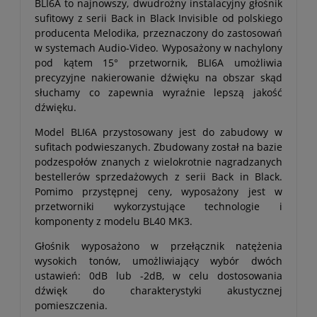
BLI6A to najnowszy, dwudrożny instalacyjny głośnik
sufitowy z serii Back in Black Invisible od polskiego
producenta Melodika, przeznaczony do zastosowań
w systemach Audio-Video. Wyposażony w nachylony
pod kątem 15° przetwornik, BLI6A umożliwia
precyzyjne nakierowanie dźwięku na obszar skąd
słuchamy co zapewnia wyraźnie lepszą jakość
dźwięku.
Model BLI6A przystosowany jest do zabudowy w
sufitach podwieszanych. Zbudowany został na bazie
podzespołów znanych z wielokrotnie nagradzanych
bestellerów sprzedażowych z serii Back in Black.
Pomimo przystępnej ceny, wyposażony jest w
przetworniki wykorzystujące technologie i
komponenty z modelu BL40 MK3.
Głośnik wyposażono w przełącznik natężenia
wysokich tonów, umożliwiający wybór dwóch
ustawień: 0dB lub -2dB, w celu dostosowania
dźwięk do charakterystyki akustycznej
pomieszczenia.