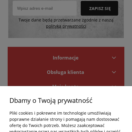
ZAPISZ SIĘ
Twoje dane będą przetwarzane zgodnie z naszą
polityką prywatności
Informacje
Obsługa klienta
Moje konto
Dbamy o Twoją prywatność
Płatności i dostawa
Pliki cookies i pokrewne im technologie umożliwiają
Kontakt
poprawne działanie strony i pomagają nam dostosować
ofertę do Twoich potrzeb. Możesz zaakceptować
Kontakt
wykorzystanie przez nas wszystkich tych plików i przejść