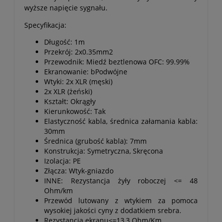
wyższe napięcie sygnału.
Specyfikacja:
Długość: 1m
Przekrój: 2x0.35mm2
Przewodnik: Miedź beztlenowa OFC: 99.99%
Ekranowanie: bPodwójne
Wtyki: 2x XLR (męski)
2x XLR (żeński)
Kształt: Okrągły
Kierunkowość: Tak
Elastyczność kabla, średnica załamania kabla:
30mm
Średnica (grubość kabla): 7mm
Konstrukcja: Symetryczna, Skręcona
Izolacja: PE
Złącza: Wtyk-gniazdo
INNE: Rezystancja żyły roboczej <= 48
Ohm/km
Przewód lutowany z wtykiem za pomoca
wysokiej jakości cyny z dodatkiem srebra.
Rezystancja ekranu<=13,3 Ohm/Km