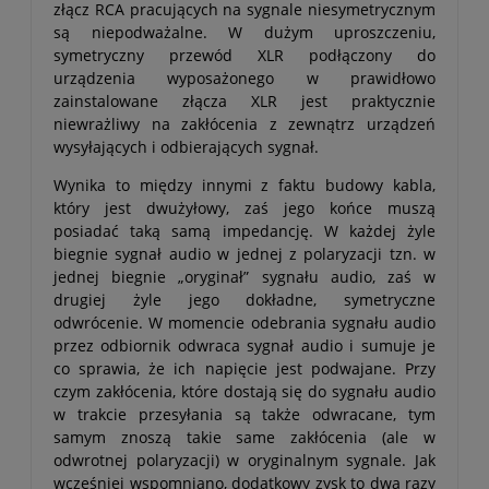
złącz RCA pracujących na sygnale niesymetrycznym
są niepodważalne. W dużym uproszczeniu,
symetryczny przewód XLR podłączony do
urządzenia wyposażonego w prawidłowo
zainstalowane złącza XLR jest praktycznie
niewrażliwy na zakłócenia z zewnątrz urządzeń
wysyłających i odbierających sygnał.
Wynika to między innymi z faktu budowy kabla,
który jest dwużyłowy, zaś jego końce muszą
posiadać taką samą impedancję. W każdej żyle
biegnie sygnał audio w jednej z polaryzacji tzn. w
jednej biegnie „oryginał” sygnału audio, zaś w
drugiej żyle jego dokładne, symetryczne
odwrócenie. W momencie odebrania sygnału audio
przez odbiornik odwraca sygnał audio i sumuje je
co sprawia, że ich napięcie jest podwajane. Przy
czym zakłócenia, które dostają się do sygnału audio
w trakcie przesyłania są także odwracane, tym
samym znoszą takie same zakłócenia (ale w
odwrotnej polaryzacji) w oryginalnym sygnale. Jak
wcześniej wspomniano, dodatkowy zysk to dwa razy