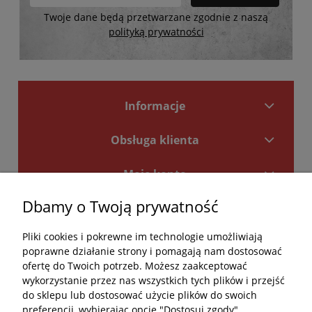
Twoje dane będą przetwarzane zgodnie z naszą
polityką prywatności
Informacje
Obsługa klienta
Moje konto
Dbamy o Twoją prywatność
Płatności i dostawa
Pliki cookies i pokrewne im technologie umożliwiają
Kontakt
poprawne działanie strony i pomagają nam dostosować
ofertę do Twoich potrzeb. Możesz zaakceptować
Kontakt
wykorzystanie przez nas wszystkich tych plików i przejść
do sklepu lub dostosować użycie plików do swoich
undefined
preferencji, wybierając opcję "Dostosuj zgody".