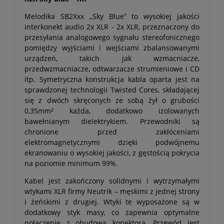
Melodika SB2Xxx „Sky Blue” to wysokiej jakości
interkonekt audio 2x XLR - 2x XLR, przeznaczony do
przesyłania analogowego sygnału stereofonicznego
pomiędzy wyjściami i wejściami zbalansowanymi
urządzeń, takich jak wzmacniacze,
przedwzmacniacze, odtwarzacze strumieniowe i CD
itp. Symetryczna konstrukcja kabla oparta jest na
sprawdzonej technologii Twisted Cores, składającej
się z dwóch skręconych ze sobą żył o grubości
0,35mm² każda, dodatkowo izolowanych
bawełnianym dielektrykiem. Przewodniki są
chronione przed zakłóceniami
elektromagnetycznymi dzięki podwójnemu
ekranowaniu o wysokiej jakości, z gęstością pokrycia
na poziomie minimum 99%.
Kabel jest zakończony solidnymi i wytrzymałymi
wtykami XLR firmy Neutrik – męskimi z jednej strony
i żeńskimi z drugiej. Wtyki te wyposażone są w
dodatkowy styk masy, co zapewnia optymalne
połączenie z obudową konektora. Przewód jest